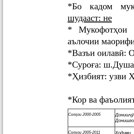
*Бо кадом мук
шудааст: не
* Мукофотҳои 
аълочии маори
*Вазъи оилавӣ: О
*Суроға: ш.Душа
*Ҳизбият: узви 
*Кор ва фаъолият
Солҳои 2000-2005
Донишҷ
Донишго
Солҳои 2005-2011
Ходими 