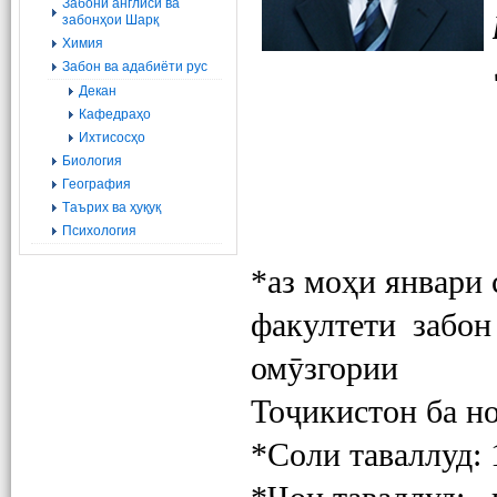
Забони англисӣ ва
забонҳои Шарқ
Химия
Забон ва адабиёти рус
Декан
Кафедраҳо
Ихтисосҳо
Биология
География
Tаърих ва ҳуқуқ
Психология
*аз моҳи январи 
факултети забо
омӯзгории
Тоҷикистон ба 
*Соли таваллуд: 