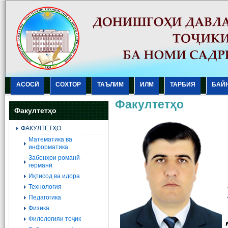
АСОСӢ
СОХТОР
ТАЪЛИМ
ИЛМ
ТАРБИЯ
БАЙ
Факултетҳо
Факултетҳо
ФАКУЛТЕТҲО
Mатематика ва
информатика
Забонҳои романӣ-
германӣ
Иқтисод ва идора
Технология
Педагогика
Физика
Филологияи тоҷик