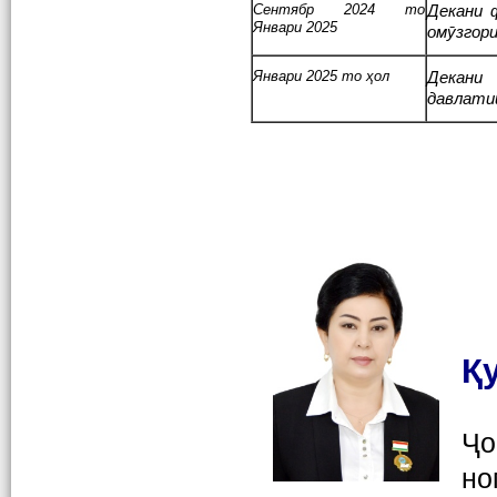
Сентябр 2024 то
Декани 
Январи 2025
омӯзгори
Январи 2025 то ҳол
Декани
давлатии
Қ
Ҷо
но