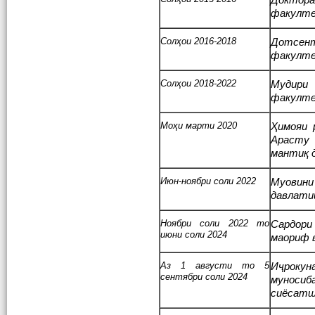
Доктора
факулт
Солҳои 2016-2018
Дотсен
факулт
Солҳои 2018-2022
Мудири
факулт
Моҳи марти 2020
Ҳимояи 
Арасту 
мантиқ 
Июн-ноябри соли 2022
Муовин
давлатии
Ноябри соли 2022 то
Сардори
июни соли 2024
маориф 
Аз 1 августи то 5
Иҷроку
сентябри соли 2024
муноси
сиёсатш