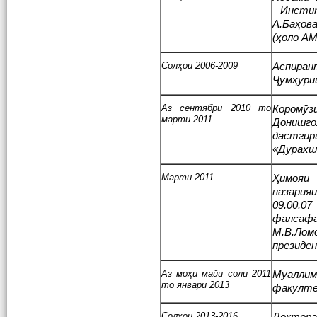
Инстит
А.Баҳов
(ҳоло А
Солҳои 2006-2009
Аспиран
Ҷумҳурии
Аз сентябри 2010 то
Коромӯ
марти 2011
Донишго
дастги
«Дурахш
Марти 2011
Ҳимояи 
назария
09.00.0
фалса
М.В.Лом
президе
Аз моҳи майи соли 2011
Муаллим
то январи 2013
факулт
Солҳои 2013-2016