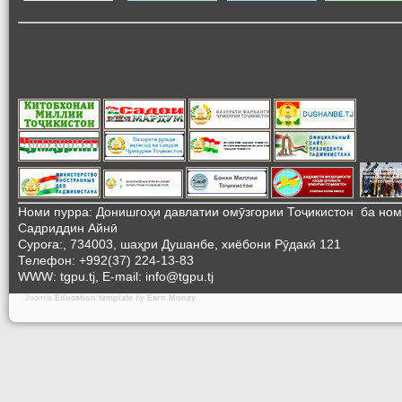
Номи пурра: Донишгоҳи давлатии омӯзгории Тоҷикистон ба но
Садриддин Айнӣ
Суроға:, 734003, шаҳри Душанбе, хиёбони Рӯдакӣ 121
Телефон: +992(37) 224-13-83
WWW: tgpu.tj, E-mail: info@tgpu.tj
Joomla
Education template
by
Earn Money
.