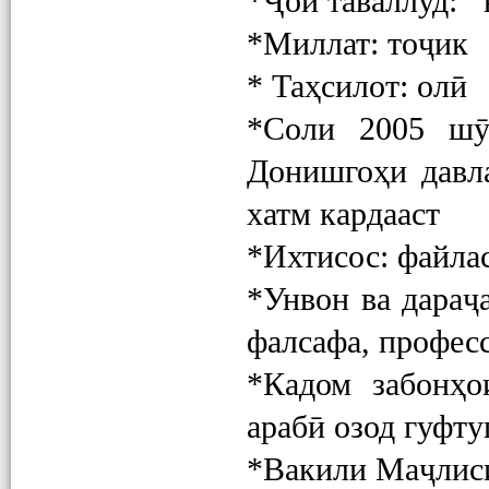
*Ҷои таваллуд: 
*Миллат: тоҷик
* Таҳсилот: олӣ
*Соли 2005 шӯ
Донишгоҳи давл
хатм кардааст
*Ихтисос: файла
*Унвон ва дараҷ
фалсафа, профес
*Кадом забонҳо
арабӣ озод гуфту
*Вакили Маҷлиси 