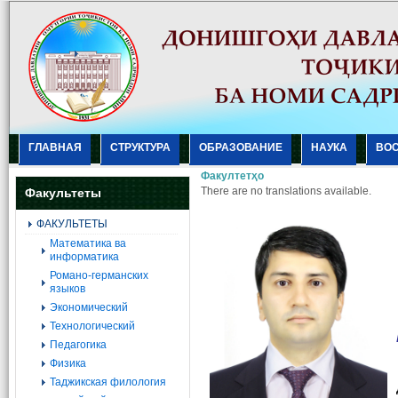
ГЛАВНАЯ
СТРУКТУРА
ОБРАЗОВАНИЕ
НАУКА
ВО
Факултетҳо
There are no translations available.
Факультеты
ФАКУЛЬТЕТЫ
Mатематика ва
информатика
Романо-германских
языков
Экономический
Технологический
Педагогика
Физика
Таджикская филология