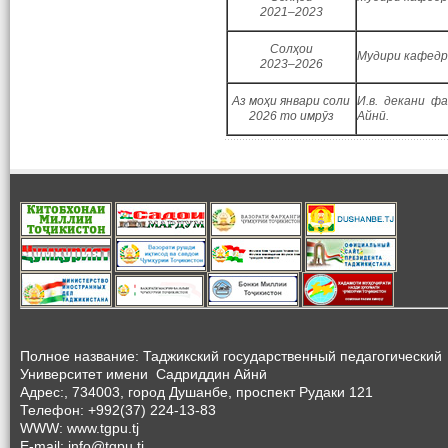
2021–2023
Солҳои
Мудири кафедр
2023–2026
Аз моҳи январи соли
И.в. декани ф
2026 то имрӯз
Айнӣ.
Полное название: Таджикский государственный педагогический
Университет
имени Садриддин Айнӣ
Адрес:, 734003, город Душанбе, проспект Рудаки 121
Телефон: +992(37) 224-13-83
WWW: www.tgpu.tj
E-mail: info@tgpu.tj