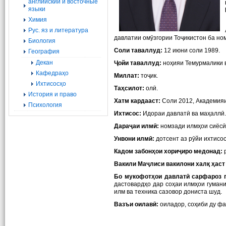
английский и восточные
языки
Химия
Рус. яз и литература
давлатии омӯзгории Тоҷикистон ба н
Биология
Соли таваллуд:
12 июни соли 1989.
География
Декан
Ҷойи таваллуд:
ноҳияи Темурмалики 
Кафедраҳо
Миллат:
тоҷик.
Ихтисосҳо
Таҳсилот:
олӣ.
История и право
Хатм кардааст:
Соли 2012, Академияи
Психология
Ихтисос:
Идораи давлатӣ ва маҳаллӣ.
Дараҷаи илмӣ:
номзади илмҳои сиёсӣ 
Унвони илмӣ:
дотсент аз рӯйи ихтисо
Кадом забонҳои хориҷиро медонад:
р
Вакили Маҷлиси вакилони халқ ҳаст 
Бо мукофотҳои давлатӣ сарфароз г
дастовардҳо дар соҳаи илмҳои гуман
илм ва техника сазовор дониста шуд.
Вазъи оилавӣ:
оиладор, соҳиби ду фа