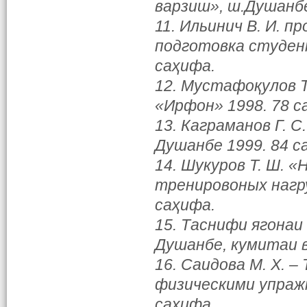
варзиш», ш.Душанбе
11. Ильинич В. И. 
подготовка студент
саҳифа.
12. Мустафоқулов Т
«Ирфон» 1998. 78 с
13. Каграманов Г. 
Душанбе 1999. 84 с
14. Шукуров Т. Ш. 
тренировоных нагру
саҳифа.
15. Таснифи ягонаи
Душанбе, кумитаи в
16. Саидова М. Х. 
физическими упражн
саҳифа.