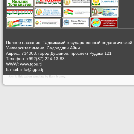
Полное название: Таджикский государственный педагогический
Университет
имени Садриддин Айнӣ
Адрес:, 734003, город Душанбе, проспект Рудаки 121
Телефон: +992(37) 224-13-83
WWW: www.tgpu.tj
E-mail: info@tgpu.tj
Joomla
Education template
by
Earn Money
.