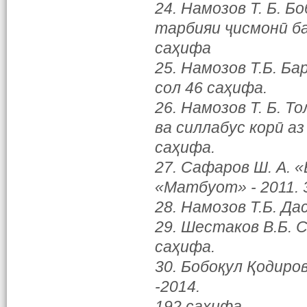
24. Намозов Т. Б. Б
тарбияи ҷисмонӣ ба
саҳифа
25. Намозов Т.Б. Б
сол 46 саҳифа.
26. Намозов Т. Б. Т
ва силлабус корӣ а
саҳифа.
27. Сафаров Ш. А. 
«Матбуот» - 2011. 
28. Намозов Т.Б. Да
29. Шестаков В.Б. 
саҳифа.
30. Бобоқул Қодир
-2014.
192 саҳифа.