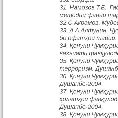
31. Намозов Т.Б., Г
методии фанни тар
32.С.Акрамов. Муд
33. А.А.Алтунин. Ҷ
бо офатҳои табии. 
34. Қонуни Ҷумҳури
вазъияти фавқулод
35. Қонуни Ҷумҳури
терроризм. Душанб
36. Қонуни Ҷумҳури
Душанбе-2004.
37. Қонуни Ҷумҳури
ҳолатҳои фавқулод
Душанбе-2004.
38. Қонуни Ҷумҳури