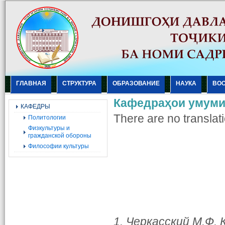
ГЛАВНАЯ
СТРУКТУРА
ОБРАЗОВАНИЕ
НАУКА
ВО
Кафедраҳои умум
КАФЕДРЫ
There are no translati
Политологии
Физкультуры и
гражданской обороны
Философии культуры
1. Черкасский М.Ф. 