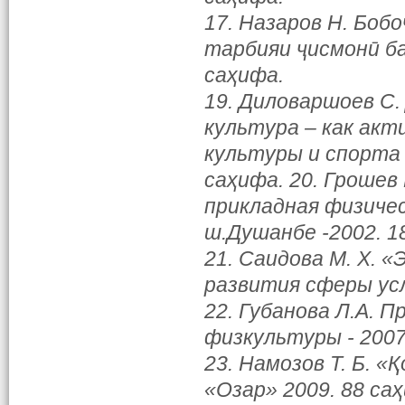
17. Назаров Н. Боб
тарбияи ҷисмонӣ ба
саҳифа.
19. Диловаршоев С.
культура – как акт
культуры и спорта
саҳифа. 20. Грошев
прикладная физичес
ш.Душанбе -2002. 1
21. Саидова М. Х. 
развития сферы усл
22. Губанова Л.А. 
физкультуры - 2007
23. Намозов Т. Б. 
«Озар» 2009. 88 са