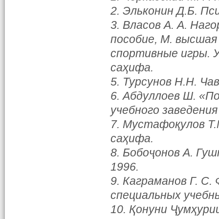
2. Эльконин Д.Б. Пс
3. Власов А. А. На
пособие, М. высшая
спортивные игры. У
саҳифа.
5. Турсунов Н.Н. Ча
6. Абдуллоев Ш. «
учебного заведения
7. Мустафоқулов Т.
саҳифа.
8. Бобоҷонов А. Г
1996.
9. Каграманов Г. С
специальных учебны
10. Қонуни Ҷумҳури