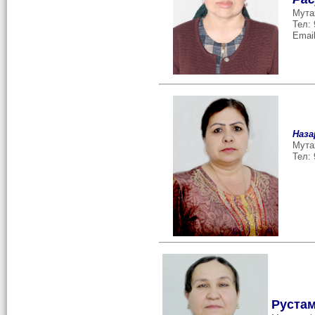
Мута
Тел:
Email
Наза
Мута
Тел: 
Р
уста