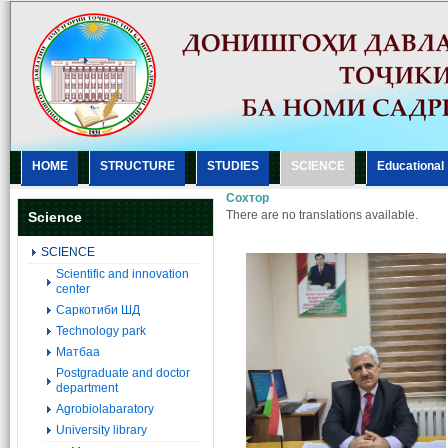
HOME
STRUCTURE
STUDIES
SCIENCE
Еducational
Сохтор
There are no translations available.
Science
SCIENCE
Scientific and innovation
center
Саркотиби ШД
Technology park
Матбаа
Postgraduate and doctor
department
Agrobiolabaratory
University library