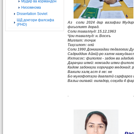
Мудир ва кормандон
Низомнома
Dissertation Soviet
ШД доктори фалсафа
Аз соли 2024 дар вазифаи
Мудир
(PHD)
фаъолият дорад.
Соли таваллуд: 15.12.1963
Ҷои таваллуд: н. Восеъ
Миллат: тоҷик
Таҳсилот: олӣ
Соли 1990 Донишкадаи педагогии Ду
Садриддин Айнӣ)-ро хатм намудаас
Ихтисос: филолог - забон ва адаби
Дараҷаи илмӣ: номзади илми филол
Кадом забонҳои хориҷиро медонад: ру
Вакили халқ аст ё не: не
Бо мукофотҳои давлатӣ сарфароз 
Вазъи оилавӣ: оиладор, соҳиби 4 фа
. 
Ра