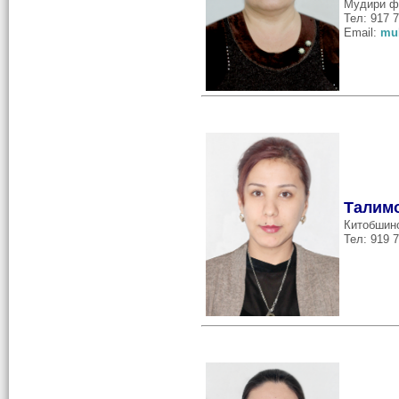
Мудири ф
Тел: 917 7
Email:
mu
Талим
Китобшин
Тел: 919 7