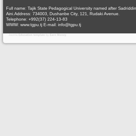
Full name: Tajik State Pedagogical University named after Sadriddi
Aini.Address: 734003, Dushanbe City, 121, Rudaki Avenue.
Telephone: +992(37) 224-13-83
WWW: www.tgpu.tj E-mail: info@tgpu.tj
Joomla
Education template
by
Earn Money
.