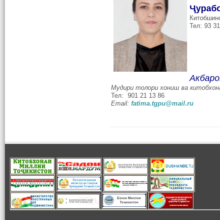
Ҷурабо
Китобшино
Тел: 93 31
Акбаро
Мудири толори хониш ва китобхон
Тел: 901 21 13 86
Email:
fatima.tgpu@mail.ru