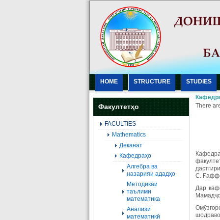
HOME
STRUCTURE
STUDIES
Кафедра
There are
Факултетҳо
FACULTIES
Mathematics
Деканат
Кафедра
Кафедраҳо
факулте
Алгебра ва
дастгири
назарияи ададҳо
С. Ғафф
Методикаи
Дар кафе
таълими
Мамадҷон
математика
Омӯзгор
Анализи
шодраво
математикӣ