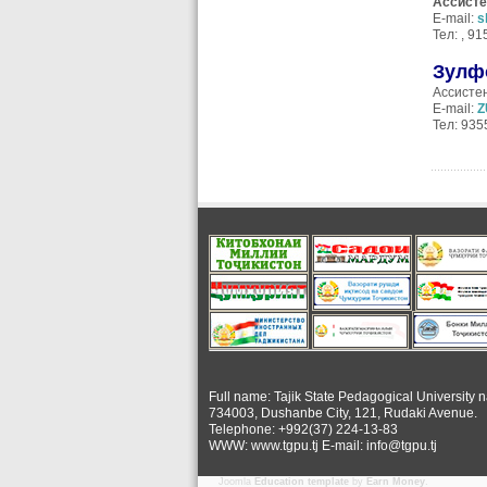
Ассисте
E-mail:
s
Тел: , 9
Зулф
Ассисте
E-mail:
Z
Тел: 93
Full name: Tajik State Pedagogical University 
734003, Dushanbe City, 121, Rudaki Avenue.
Telephone: +992(37) 224-13-83
WWW: www.tgpu.tj E-mail: info@tgpu.tj
Joomla
Education template
by
Earn Money
.