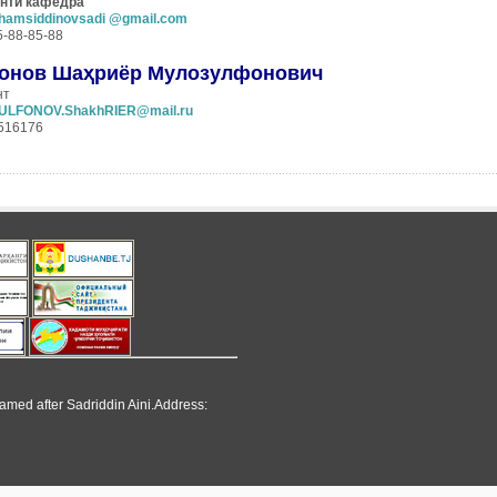
нти кафедра
hamsiddinovsadi @gmail.com
15-88-85-88
онов Шаҳриёр Мулозулфонович
нт
ULFONOV.ShakhRIER@mail.ru
5516176
named after Sadriddin Aini.Address: