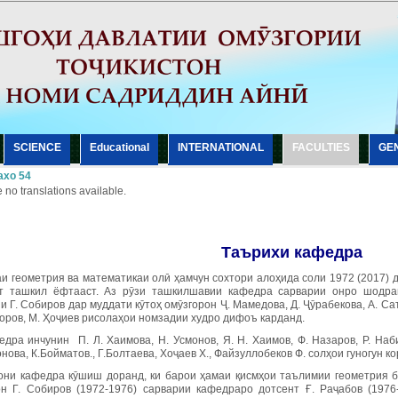
SCIENCE
Еducational
INTERNATIONAL
FACULTIES
GE
хо 54
 no translations available.
Таърихи кафедра
и геометрия ва математикаи олӣ ҳамчун сохтори алоҳида соли 1972 (2017)
т ташкил ёфтааст. Аз рӯзи ташкилшавии кафедра сарварии онро шодрав
и Г. Собиров дар муддати кӯтоҳ омӯзгорон Ҷ. Мамедова, Д. Ҷӯрабекова, А. Сат
оров, М. Ҳоҷиев рисолаҳои номзадии худро дифоъ карданд.
дра инчунин П. Л. Хаимова, Н. Усмонов, Я. Н. Хаимов, Ф. Назаров, Р. Наби
ова, К.Бойматов., Г.Болтаева, Хоҷаев Х., Файзуллобеков Ф. солҳои гуногун к
они кафедра кӯшиш доранд, ки барои ҳамаи қисмҳои таълимии геометрия 
н Г. Собиров (1972-1976) сарварии кафедраро дотсент Ғ. Раҷабов (1976-