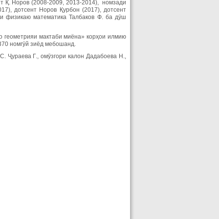
т Қ. Норов (2008-2009, 2013-2014), номзади
17), дотсент Норов Қурбон (2017), дотсент
ои физикаю математика Талбаков Ф. ба дӯш
о геометрияи мактаби миёна» корҳои илмию
370 номгӯй зиёд мебошанд.
. Ҷураева Г., омӯзгори калон Дадабоева Н.,