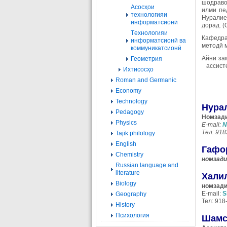
шодравон
Асосҳои
илми пе
технологияи
Нуралие
информатсионӣ
дорад. (
Tехнологияи
Кафедра
информатсионӣ ва
методӣ 
коммуникатсионӣ
Айни зам
Геометрия
ассисте
Ихтисосҳо
Roman and Germanic
Economy
Technology
Нура
Pedagogy
Номзади
Physics
E-mail:
N
Тел: 91
Tajik philology
English
Гафо
Chemistry
номзад
Russian language and
literature
Хали
Biology
номзади
E-mail:
S
Geography
Тел:
918
History
Психология
Шамс