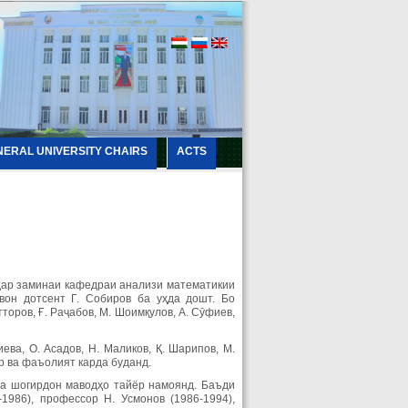
NERAL UNIVERSITY CHAIRS
ACTS
 дар заминаи кафедраи анализи математикии
он дотсент Г. Собиров ба уҳда дошт. Бо
торов, Ғ. Раҷабов, М. Шоимқулов, А. Сӯфиев,
ева, О. Асадов, Н. Маликов, Қ. Шарипов, М.
ор ва фаъолият карда буданд.
ба шогирдон маводҳо тайёр намоянд. Баъди
1986), профессор Н. Усмонов (1986-1994),