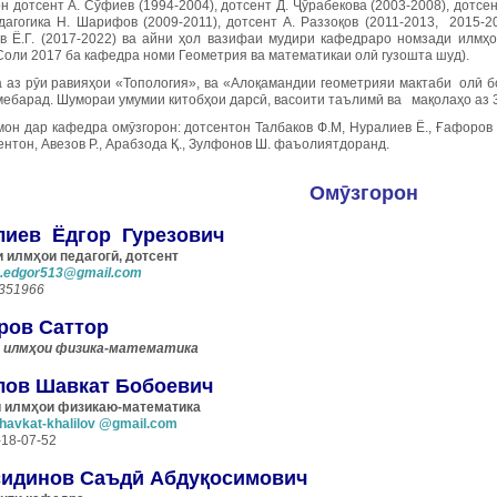
 дотсент А. Сӯфиев (1994-2004), дотсент Д. Ҷӯрабекова (2003-2008), дотсен
дагогика Н. Шарифов (2009-2011), дотсент А. Раззоқов (2011-2013, 2015-20
в Ё.Г. (2017-2022) ва айни ҳол вазифаи мудири кафедраро номзади илмҳ
Соли 2017 ба кафедра номи Геометрия ва математикаи олӣ гузошта шуд).
 аз рӯи равияҳои «Топология», ва «Алоқамандии геометрияи мактаби олӣ б
мебарад. Шумораи умумии китобҳои дарсӣ, васоити таълимӣ ва мақолаҳо аз 
он дар кафедра омӯзгорон: дотсентон Талбаков Ф.М, Нуралиев Ё., Ғафоров С
нтон, Авезов Р., Арабзода Қ., Зулфонов Ш. фаъолиятдоранд.
Омӯзгорон
лиев Ёдгор Гурезович
 илмҳои педагогӣ, дотсент
.edgor513@gmail.com
8351966
ров Саттор
и илмҳои физика-математика
лов Шавкат Бобоевич
 илм
ҳ
ои физикаю-математика
havkat-khalilov @gmail.com
-18-07-52
идинов Саъдӣ Абдуқосимович