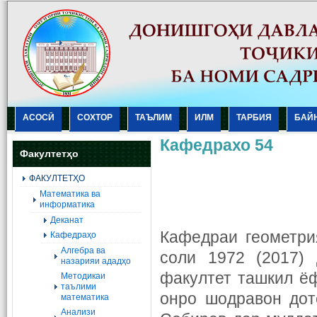
АСОСӢ
СОХТОР
ТАЪЛИМ
ИЛМ
ТАРБИЯ
БАЙ
Кафедрахо 54
Факултетҳо
ФАКУЛТЕТҲО
Mатематика ва
информатика
Деканат
Кафедраи геометри
Кафедраҳо
Алгебра ва
соли 1972 (2017)
назарияи ададҳо
факултет ташкил ё
Методикаи
таълими
онро шодравон дотс
математика
Анализи