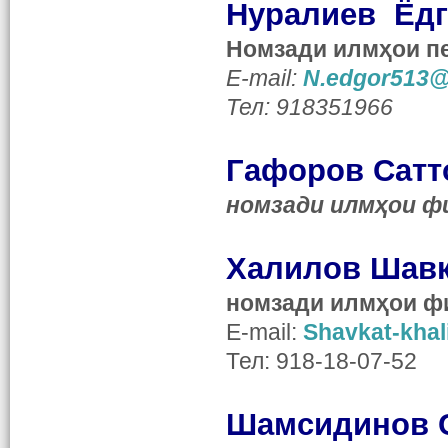
Нуралиев Ёдг
Номзади илмҳои пе
E-mail:
N.edgor513@
Тел: 918351966
Гафоров Сатт
номзади илмҳои ф
Халилов Шавк
номзади илм
ҳ
ои ф
E-mail:
Shavkat-khal
Тел:
918-18-07-52
Шамсидинов 