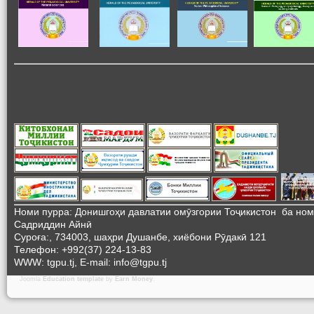
Номи пурра: Донишгоҳи давлатии омӯзгории Тоҷикистон ба но
Садриддин Айнӣ
Суроға:, 734003, шаҳри Душанбе, хиёбони Рӯдакӣ 121
Телефон: +992(37) 224-13-83
WWW: tgpu.tj, E-mail: info@tgpu.tj
Joomla
Education template
by
Earn Money
.