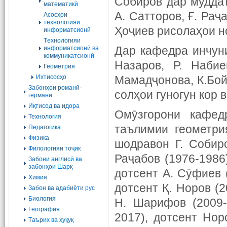
Собиров дар муддат
математикӣ
А. Сатторов, Ғ. Раҷ
Асосҳои
технологияи
Ҳоҷиев рисолаҳои н
информатсионӣ
Tехнологияи
Дар кафедра инчуни
информатсионӣ ва
коммуникатсионӣ
Назаров, Р. Набие
Геометрия
Ихтисосҳо
Мамадҷонова, К.Бойм
Забонҳои романӣ-
солҳои гуногун кор 
германӣ
Иқтисод ва идора
Омӯзгорони кафед
Технология
таълимии геометри
Педагогика
Физика
шодравон Г. Собир
Филологияи тоҷик
Раҷабов (1976-1986
Забони англисӣ ва
забонҳои Шарқ
дотсент А. Сӯфиев (
Химия
дотсент Қ. Норов (
Забон ва адабиёти рус
Биология
Н. Шарифов (2009-
География
2017), дотсент Нор
Tаърих ва ҳуқуқ