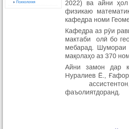
2022) ва айни ҳо
Психология
физикаю математик
кафедра номи Геоме
Кафедра аз рӯи рав
мактаби олӣ бо ге
мебарад. Шумораи 
мақолаҳо аз 370 но
Айни замон дар к
Нуралиев Ё., Ғафор
ассистентон, А
фаъолиятдоранд.