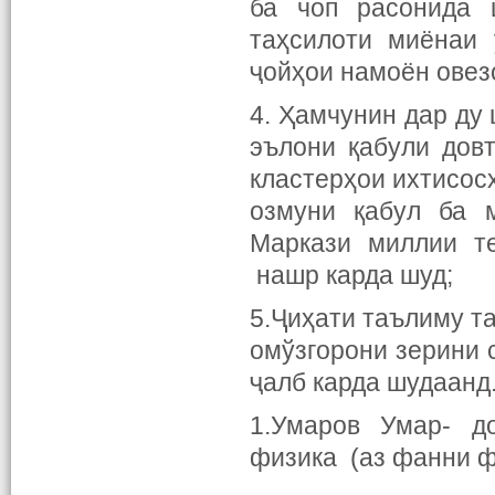
ба чоп расонида 
таҳсилоти миёнаи
ҷойҳои намоён овез
4. Ҳамчунин дар ду
эълони қабули дов
кластерҳои ихтисос
озмуни қабул ба м
Маркази миллии те
нашр карда шуд;
5.Ҷиҳати таълиму т
омўзгорони зерини 
ҷалб карда шудаанд
1.Умаров Умар- д
физика (аз фанни ф