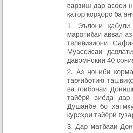
варзиш дар асоси н
қатор корҳоро ба ан
1. Эълони қабули
маротибаи аввал а
телевизиони “Сафи
Муассисаи давлати
давомнокии 40 сони
2
.
Аз ҷониби корма
тарғиботию ташвиқ
ва ғоибонаи Дониш
тайёрӣ зиёда да
Душанбе бо хатмку
курсҳои тайёрӣ гуза
3. Дар матбааи До