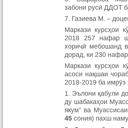
забони русӣ ДДОТ б
7. Газиева М. – доц
Маркази курсҳои к
2018 257 нафар ш
хориҷӣ мебошанд в
дорад, ки 230 нафа
Маркази курсҳои к
асоси нақшаи чораб
2018-2019 ба имрӯз 
1. Эълони қабули д
ду шабакаҳои Муасс
якум” ва Муассисаи
45
сония) пахш наму