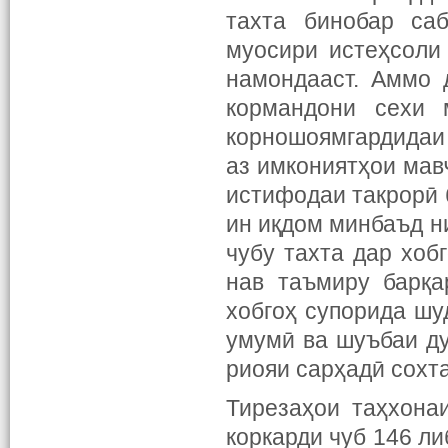
тахта бинобар са
муосири истеҳсоли
намондааст. Аммо 
кормандони сехи 
корношоямгардидаи
аз имкониятҳои мав
истифодаи такрорӣ 
ин иқдом минбаъд н
чубу тахта
дар
хоб
нав таъмиру барқа
хобгоҳ супорида шу
умумӣ ва шуъбаи д
риояи сарҳадӣ сохт
Тирезаҳои таҳхонаи
коркарди чуб 146 ли