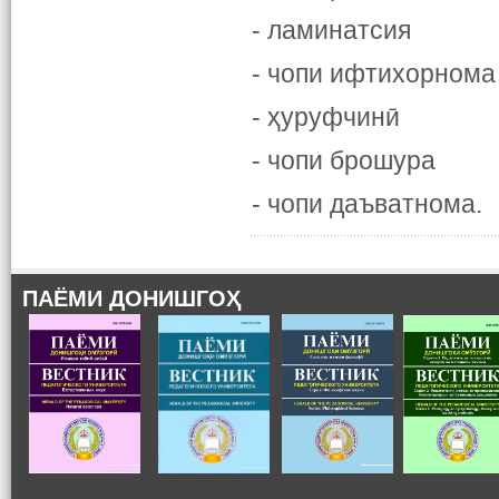
- ламинатсия
- чопи ифтихорнома
- ҳуруфчинӣ
- чопи брошура
- чопи даъватнома.
ПАЁМИ ДОНИШГОҲ