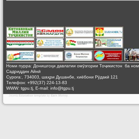
Номи пурра: Донишгоҳи давлатии омӯзгории Тоҷикистон ба но
Садриддин Айнӣ
Суроға:, 734003, шаҳри Душанбе, хиёбони Рӯдакӣ 121
Телефон: +992(37) 224-13-83
WWW: tgpu.tj, E-mail: info@tgpu.tj
Joomla
Education template
by
Earn Money
.