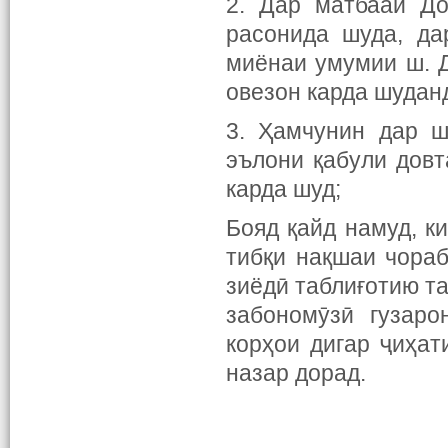
2. Дар матбааи До
расонида шуда, да
миёнаи умумии ш. 
овезон карда шудан
3. Ҳамчунин дар ш
эълони қабули дов
карда шуд;
Бояд қайд намуд, к
тибқи нақшаи чора
зиёдӣ таблиғотию т
забономӯзӣ гузаро
корҳои дигар ҷиҳат
назар дорад.