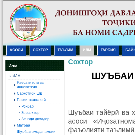
АСОСӢ
СОХТОР
ТАЪЛИМ
ИЛМ
ТАРБИЯ
БАЙ
Сохтор
Илм
ШУЪБАИ
ИЛМ
Раёсати илм ва
инноватсия
Саркотиби ШД
Парки технологӣ
Роҳбар
Шуъбаи тайёрӣ ва 
Зерсохтор
Асноди дахлдор
асоси «Иҷозатно
Матбаа
фаъолияти таълимӣ»,
Шуъбаи омоданамоии