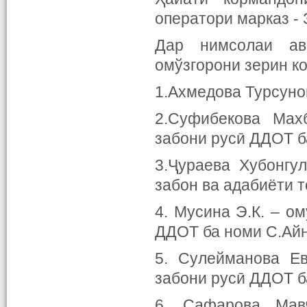
оператори марказ - 
Дар нимсолаи ав
омўзгорони зерин к
1.Ахмедова Турсуной
2.Суфибекова Мах
забони русӣ ДДОТ б
3.Ҷураева Хубонгу
забон ва адабиёти 
4. Мусина Э.К. – о
ДДОТ ба номи С.Айн
5. Сулейманова Ев
забони русӣ ДДОТ б
6. Сафарова Мавҷ