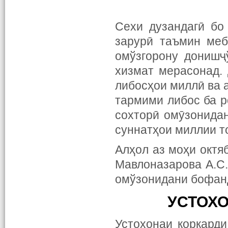
Сехи дузандагӣ бо
зарурӣ таъмин меб
омўзгорону донишҷ
хизмат мерасонад. 
либосҳои миллӣ ва а
тармими либос ба р
сохторӣ омӯзонидан
суннатҳои миллии т
Алҳол аз моҳи
октя
Мавлоназарова А.С
омўзонидани бофанд
УСТОХО
Устохонаи коркарди