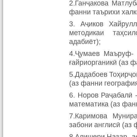
2.Ганҷакова Матлуб
фанни таърихи халки
3. Аҷиков Хайрул
методикаи таҳсил
адабиёт);
4.Ҷумаев Маъруф-
ғайриорганикӣ (аз ф
5.Дадабоев Тоҳирҷо
(аз фанни география
6. Норов Раҷабалӣ
математика (аз фан
7.Каримова Мунир
забони англисӣ (аз 
8.Алишери Назар -а