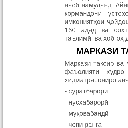
насб намуданд. Айн
кормандони устох
имкониятҳои ҷойдо
160 адад ва сохт
таълимӣ ва хобгоҳ 
МАРКАЗИ Т
Маркази таксир ва
фаъолияти худро
хидматрасониро ан
- суратбарорӣ
- нусхабарорӣ
- муқовабандӣ
- чопи ранга