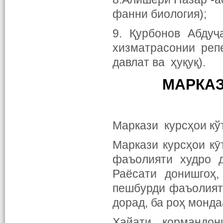
фанни биология);
9. Қурбонов Абдуҷ
хизматрасонии реп
давлат ва ҳуқуқ).
МАРКАЗ
Маркази курсҳои кў
Маркази курсҳои кӯ
фаъолияти худро 
Раёсати донишгоҳ
пешбурди фаъолияти
дорад, ба роҳ монда
Ҳайати кормандон