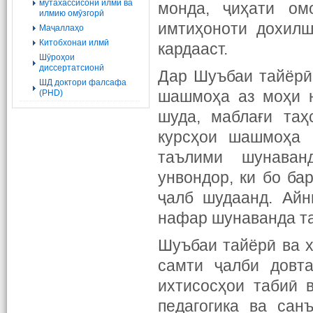
мутахассисони илмӣ ва
монда, ҷиҳати ом
илмию омӯзгорӣ
имтиҳоноти дохилш
Маҷаллаҳо
Китобхонаи илмӣ
кардааст.
Шӯроҳои
диссертатсионӣ
Дар Шуъбаи тайёрӣ
ШД доктори фалсафа
шашмоҳа аз моҳи н
(PHD)
шуда, маблағи таҳ
курсҳои шашмоҳа 
таълими шунаван
унвондор, ки бо б
ҷалб шудаанд. Айн
нафар шунаванда та
Шуъбаи тайёрӣ ва 
самти ҷалби довта
ихтисосҳои табиӣ в
педагогика ва сан