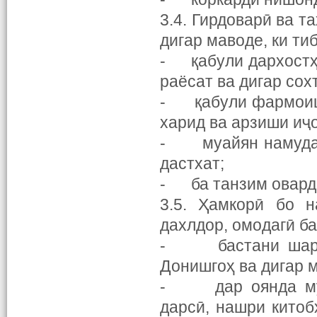
3.4. Гирдоварӣ ва т
дигар маводе, ки т
- қабули дархостҳо
раёсат ва дигар со
- қабули фармоишҳ
харид ва арзиши иҷ
- муайян намудани
дастхат;
- ба танзим оварда
3.5. Ҳамкорӣ бо н
дахлдор, омодагӣ б
- бастани шартно
Донишгоҳ ва дигар 
- дар оянда мув
дарсӣ, нашри китоб