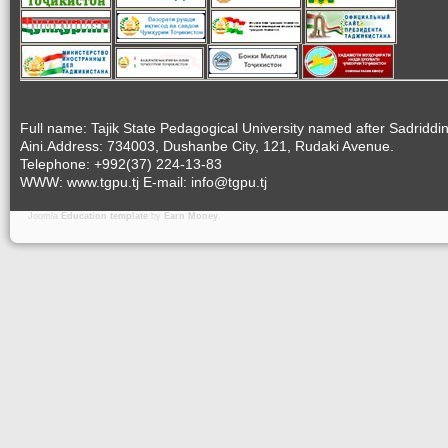
Full name: Tajik State Pedagogical University named after Sadriddi
Aini.Address: 734003, Dushanbe City, 121, Rudaki Avenue.
Telephone: +992(37) 224-13-83
WWW: www.tgpu.tj E-mail: info@tgpu.tj
Joomla
Education template
by
Earn Money
.