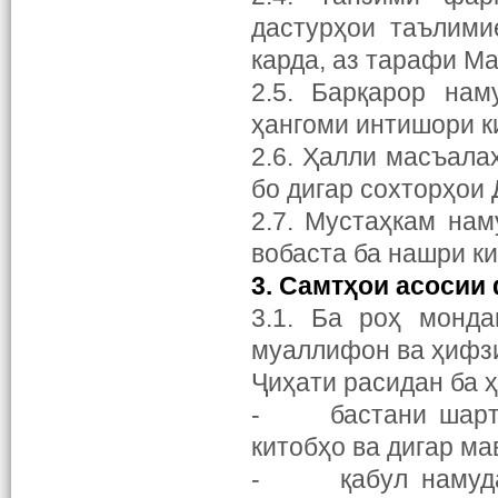
дастурҳои таълими
карда, аз тарафи М
2.5. Барқарор на
ҳангоми интишори к
2.6. Ҳалли масъала
бо дигар сохторҳои
2.7. Мустаҳкам на
вобаста ба нашри к
3. Самт
ҳ
ои асосии
3.1. Ба роҳ монда
муаллифон ва ҳифзи
Ҷиҳати расидан ба 
- бастани шартном
китобҳо ва дигар ма
- қабул намудан 