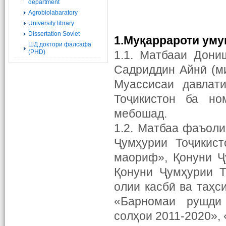
department
Agrobiolabaratory
University library
Dissertation Soviet
1.Му
қ
аррароти уму
ШД доктори фалсафа
(PHD)
1.1. Матбааи Дони
Садриддин Айнӣ (ми
Муассисаи давлат
Тоҷикистон ба но
мебошад.
1.2. Матбаа фаъоли
Ҷумҳурии Тоҷикист
маориф», Қонуни Ҷ
Қонуни Ҷумҳурии Т
олии касбӣ ва таҳс
«Барномаи рушди 
солҳои 2011-2020»,