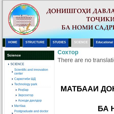
HOME
STRUCTURE
STUDIES
SCIENCE
Еducational
Сохтор
Science
There are no translati
SCIENCE
Scientific and innovation
center
Саркотиби ШД
Technology park
МАТБААИ Д
Роҳбар
Зерсохтор
Асноди дахлдор
Матбаа
БА 
Postgraduate and doctor