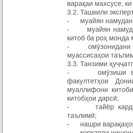
варақаи махсусе, к
3.2. Ташкили экспер
- муайян намудани
- муайян намудан
китоб ба роҳ монда
- омӯзонидани эк
муассисаҳои таъли
3.3. Танзими ҳуҷҷат
- омӯзиши вазъ
факултетҳои Дон
муаллифони китоби
китобҳои дарсӣ;
- тайёр кардани 
таълимӣ;
- нашри варақаҳои 
- коркарди нишондо