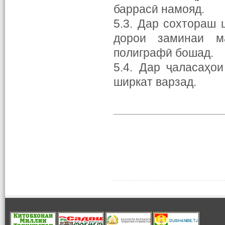
баррасӣ намояд.
5.3. Дар сохтораш 
дорои заминаи ма
полиграфӣ бошад.
5.4. Дар ҷаласаҳо
ширкат варзад.