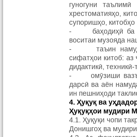
гуногуни таълимӣ 
хрестоматияҳо, кит
супоришҳо, китобҳо 
- баҳодиҳӣ ба ни
воситаи музояда на
- таъин намудан
сифатҳои китоб: аз 
дидактикӣ, техникӣ-
- омӯзиши вазъи 
дарсӣ ва аён намуд
ин пешниҳоди такли
4.
Ҳ
у
қ
у
қ
ва у
ҳ
дадо
Ҳ
у
қ
у
қҳ
ои мудири М
4.1. Ҳуқуқи чопи та
Донишгоҳ ва мудир