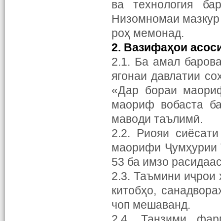
ва технология ба
Низомномаи мазкур 
роҳ мемонад.
2. Вазифа
ҳ
ои асос
2.1. Ба амал баров
ягонаи давлатии со
«Дар бораи маориф
маориф вобаста ба
маводи таълимӣ.
2.2. Риояи сиёсат
маорифи Ҷумҳурии Т
53 ба имзо расидаас
2.3. Таъмини иҷрои 
китобҳо, санадвора
чоп мешаванд.
2.4. Танзими фар