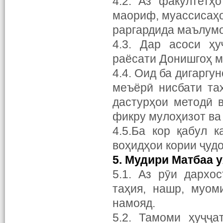
4.2. Аз факултетҳ
маориф, муассисаҳо
раргардида маълумо
4.3. Дар асоси ҳу
раёсати Донишгоҳ 
4.4. Оид ба дигаргу
меъёрӣ нисбати та
дастурҳои методӣ 
фикру мулоҳизот ва
4.5.Ба кор қабул 
воҳидҳои кории ҷуд
5. Мудири Матбаа у
5.1. Аз рӯи дархо
таҳия, нашр, муом
намояд.
5.2. Тамоми ҳуҷҷа