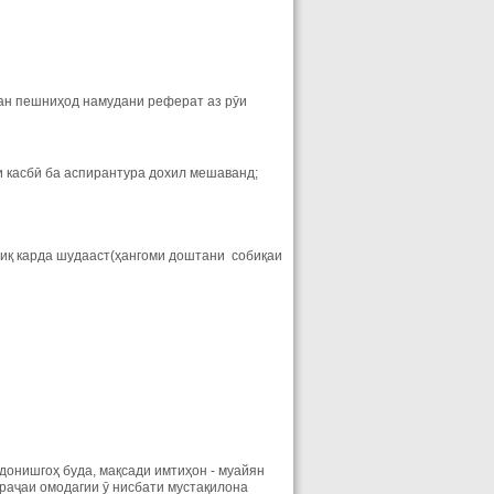
тан пешниҳод намудани реферат аз рӯи
и касбӣ ба аспирантура дохил мешаванд;
диқ карда шудааст(ҳангоми доштани собиқаи
донишгоҳ буда, мақсади имтиҳон - муайян
араҷаи омодагии ӯ нисбати мустақилона