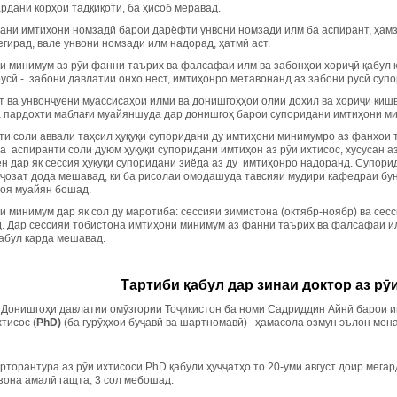
ардани корҳои тадқиқотӣ, ба ҳисоб меравад.
ани имтиҳони номзадӣ барои дарёфти унвони номзади илм ба аспирант, ҳамз
гирад, вале унвони номзади илм надорад, ҳатмӣ аст.
и минимум аз рӯи фанни таърих ва фалсафаи илм ва забонҳои хориҷӣ қабул 
усӣ - забони давлатии онҳо нест, имтиҳонро метавонанд аз забони русӣ супо
т ва унвонҷӯёни муассисаҳои илмӣ ва донишгоҳҳои олии дохил ва хориҷи киш
а пардохти маблағи муайяншуда дар донишгоҳ барои супоридани имтиҳони м
ти соли аввали таҳсил ҳуқуқи супоридани ду имтиҳони минимумро аз фанҳои 
а аспиранти соли дуюм ҳуқуқи супоридани имтиҳон аз рӯи ихтисос, хусусан а
н дар як сессия ҳуқуқи супоридани зиёда аз ду имтиҳонро надоранд. Супорид
иҷозат дода мешавад, ки ба рисолаи омодашуда тавсияи мудири кафедраи бун
моя муайян бошад.
 минимум дар як сол ду маротиба: сессияи зимистона (октябр-ноябр) ва сесс
. Дар сессияи тобистона имтиҳони минимум аз фанни таърих ва фалсафаи ил
қабул карда мешавад.
Тартиби қабул дар зинаи доктор аз рӯ
 Донишгоҳи давлатии омӯзгории Тоҷикистон ба номи Садриддин Айнӣ барои иш
хтисос (
PhD
)
(ба гурӯҳҳои буҷавӣ ва шартномавӣ) ҳамасола озмун эълон мен
рторантура аз рӯи ихтисоси PhD қабули ҳуҷҷатҳо то 20-уми август доир мегар
зона амалӣ гащта, 3 сол мебошад.