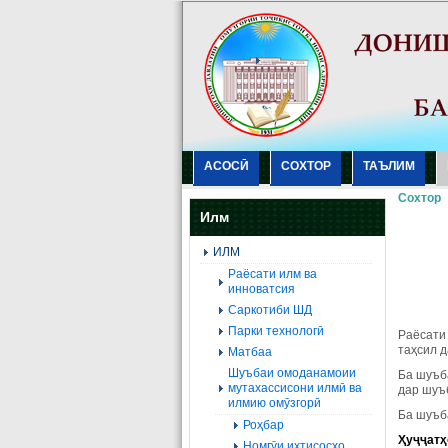
АСОСӢ
СОХТОР
ТАЪЛИМ
Сохтор
Илм
ИЛМ
Раёсати илм ва
инноватсия
Саркотиби ШД
Парки технологӣ
Раёсати
таҳсил 
Матбаа
Шуъбаи омоданамоии
Ба шуъба
мутахассисони илмӣ ва
дар шуъ
илмию омӯзгорӣ
Ба шуъб
Роҳбар
Ҳуҷҷатҳ
Номгӯи ихтисосҳо