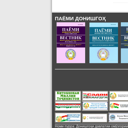
ПАЁМИ ДОНИШГОҲ
Номи пурра: Донишгоҳи давлатии омӯзгори