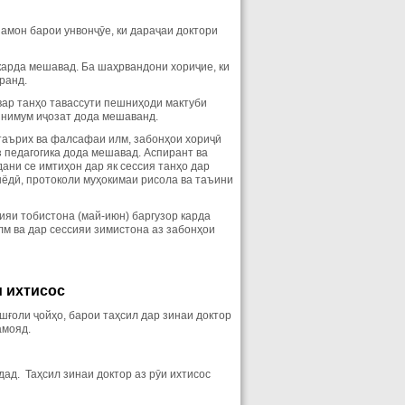
амон барои унвонҷӯе, ки дараҷаи доктори
карда мешавад. Ба шаҳрвандони хориҷие, ки
ранд.
вар танҳо тавассути пешниҳоди мактуби
инимум иҷозат дода мешаванд.
таърих ва фалсафаи илм, забонҳои хориҷӣ
з педагогика дода мешавад. Аспирант ва
ани се имтиҳон дар як сессия танҳо дар
ёдӣ, протоколи муҳокимаи рисола ва таъини
ияи тобистона (май-июн) баргузор карда
м ва дар сессияи зимистона аз забонҳои
и ихтисос
ғоли ҷойҳо, барои таҳсил дар зинаи доктор
амояд.
дад. Таҳсил зинаи доктор аз рӯи ихтисос