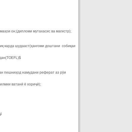
аҳои он;(дипломи мутахасис ва магистр);
диқ карда шудааст(ҳангоми доштани собиқаи
удан(TOEFL)$
тан пешниҳод намудани реферат аз рӯи
илмии ватанӣ ё хориҷӣ);
: