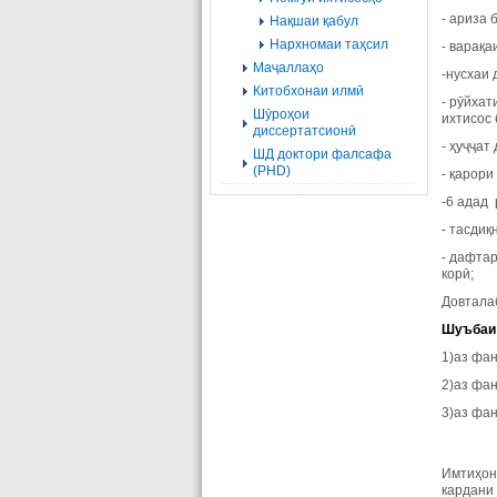
- ариза 
Нақшаи қабул
Нархномаи таҳсил
- варақа
Маҷаллаҳо
-нусхаи
Китобхонаи илмӣ
- рӯйха
Шӯроҳои
ихтисос 
диссертатсионӣ
- ҳуҷҷат
ШД доктори фалсафа
(PHD)
- қарори
-6 адад 
- тасдиқ
- дафта
корӣ;
Довтала
Шуъбаи 
1)аз фан
2)аз фан
3)аз фа
Имтиҳон
кардани 