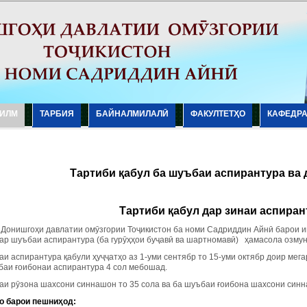
ИЛМ
ТАРБИЯ
БАЙНАЛМИЛАЛӢ
ФАКУЛТЕТҲО
КАФЕДР
Тартиби қабул ба шуъбаи аспирантура ва 
Тартиби қабул дар зинаи а
спиран
 Донишгоҳи давлатии омӯзгории Тоҷикистон ба номи Садриддин Айнӣ барои иш
дар шуъбаи аспирантура (ба гурӯҳҳои буҷавӣ ва шартномавӣ) ҳамасола озму
и аспирантура қабули ҳуҷҷатҳо аз 1-уми сентябр то 15-уми октябр доир мега
баи ғоибонаи аспирантура 4 сол мебошад.
аи рӯзона шахсони синнашон то 35 сола ва ба шуъбаи ғоибона шахсони синн
о барои пешниҳод: