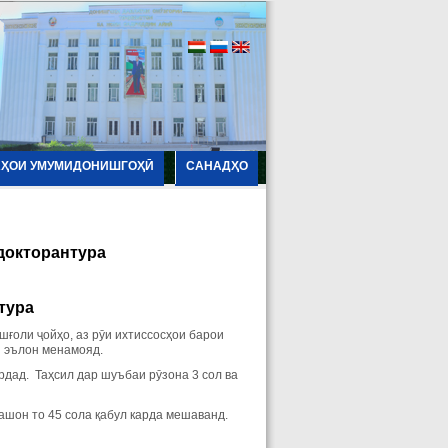
АҲОИ УМУМИДОНИШГОҲӢ
САНАДҲО
докторантура
тура
ғоли ҷойҳо, аз рӯи ихтиссосҳои барои
н эълон менамояд.
рдад. Таҳсил дар шуъбаи рӯзона 3 сол ва
ашон то 45 сола қабул карда мешаванд.