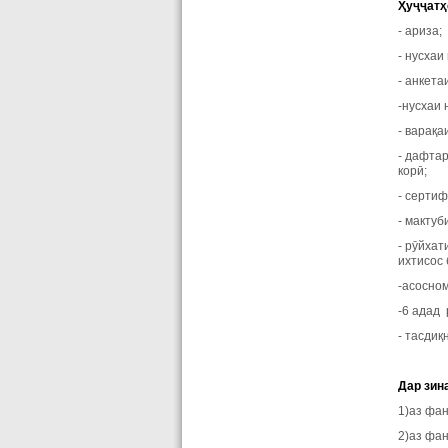
Ҳуҷҷатҳ
- ариза;
- нусхаи
- анкет
-нусхаи
- варақа
- дафта
корӣ;
- сертиф
- мактуб
- рӯйха
ихтисос 
-асосно
-6 адад 
- тасдиқ
Дар зин
1)аз фан
2)аз фа