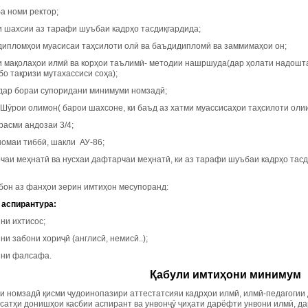
ба номи ректор;
и шахсии аз тарафи шуъбаи кадрҳо тасдиқгардида;
 дипломҳои муасисаи таҳсилоти олӣ ва баъдидипломӣ ва заммимаҳои он;
ти мақолаҳои илмӣ ва корҳои таълимӣ- методии нашршуда(дар ҳолати надош
бо тақризи мутахассиси соҳа);
 дар бораи супоридани минимуми номзадӣ;
 Шӯрои олимон( барои шахсоне, ки баъд аз хатми муассисаҳои таҳсилоти оли
расми андозаи 3/4;
номаи тиббӣ, шакли АУ-86;
рчаи меҳнатӣ ва нусхаи дафтарчаи меҳнатӣ, ки аз тарафи шуъбаи кадрҳо тас
бон аз фанҳои зерин имтиҳон месупоранд:
аспирантура:
ни ихтисос;
ни забони хориҷӣ (англисӣ, немисӣ..);
нни фалсафа.
Қабули имтиҳони минимум
и номзадӣ қисми ҷудоинопазири аттестатсияи кадрҳои илмӣ, илмӣ-педагогии 
сатҳи донишҳои касбии аспирант ва унвонҷӯ ҷиҳати дарёфти унвони илмӣ, д