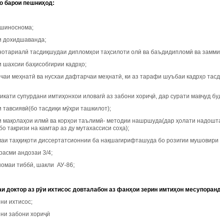
о барои пешниҳод:
 шиноснома;
аи дохидшаванда;
 нотариалӣ тасдиқшудаи дипломҳои таҳсилоти олӣ ва баъдидипломӣ ва заммим
и шахсии баҳисобгирии кадрҳо;
рчаи меҳнатӣ ва нусхаи дафтарчаи меҳнатӣ, ки аз тарафи шуъбаи кадрҳо тас
икати супурдани имтиҳонхои иловагӣ аз забони хориҷӣ, дар сурати мавҷуд б
и тавсиявӣ(бо тасдиқи мӯҳри ташкилот);
ти мақолаҳои илмӣ ва корҳои таълимӣ- методии нашршуда(дар ҳолати надош
бо тақризи на камтар аз ду мутахассиси соҳа);
маи таҳқиқоти диссертатсионнии ба нақшагирифташуда бо розигии мушовири 
расми андозаи 3/4;
номаи тиббӣ, шакли АУ-86;
аи доктор аз рӯи ихтисос довталабон аз фанҳои зерин имтиҳон месупоранд
ни ихтисос;
нни забони хориҷӣ