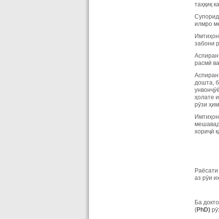
таҳқиқ к
Супорид
илмро ме
Имтиҳон
забони р
Аспиран
расмӣ в
Аспиран
дошта, б
унвонҷӯё
ҳолате 
рӯзи ҳи
Имтиҳони
мешавад
хориҷӣ 
Раёсати
аз рӯи и
Ба докто
(
PhD
)
рӯ