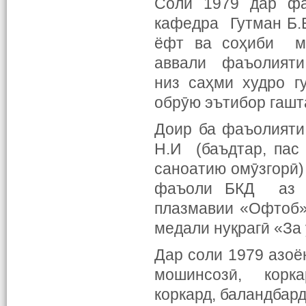
Соли 1979 дар фак
кафедра Гутман Б.Е
ёфт ва соҳиби ма
аввали фаъолияти 
низ саҳми худро г
обрӯю эътибор гашт
Доир ба фаъолияти
Н.И (баъдтар, пас
саноатию омӯзгорӣ)
фаъоли БКД аз н
плазмавии «Офтоб»
медали нуқрагӣ «За 
Дар соли 1979 азоё
мошинсозӣ, корка
коркард, баландбар