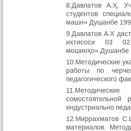
8.Давлатов А.Ҳ. У
студентов специал
машн» Душанбе 199
9.Давлатов А.Х дас
ихтисоси 03 0
мошинҳо».Душанбе 
10.Методические ук
работы по черче
педагогического фак
11.Методически
сомостоятельной 
индустриально педаг
12.Миррахматов С.
материалов. Метод