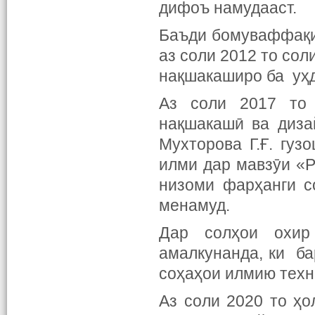
дифоъ намудааст.
Баъди бомуваффақи
аз соли 2012 то со
нақшакаширо ба уҳд
Аз соли 2017 то 
нақшакашӣ ва диза
Мухторова Г.Ғ. гуз
илми дар мавзӯи «
низоми фарҳанги с
менамуд.
Дар солҳои охир
амалкунанда, ки ба
соҳаҳои илмию техн
Аз соли 2020 то ҳ