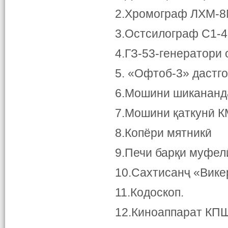
2.Хромограф ЛХМ-8
3.Остсилограф С1-4
4.ГЗ-53-генератори 
5. «Офтоб-3» дастго
6.Мошини шикананд
7.Мошини қаткунӣ К
8.Копёри мятникӣ
9.Печи барқи муфел
10.Сахтисанҷ «Вике
11.Кодоскоп.
12.Киноаппарат КПШ