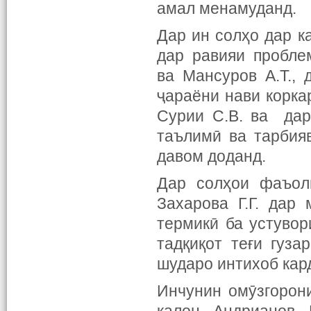
амал менамуданд.
Дар ин солҳо дар 
дар равияи проблем
ва Мансуров А.Т.,
ҷараёни нави коркар
Сурии С.В. ва дар
таълимӣ ва тарбияв
давом доданд.
Дар солҳои фаъол
Захарова Г.Г. дар
термикӣ ба устувор
тадқиқот теғи гуз
шударо интихоб кар
Инчунин омӯзгорон