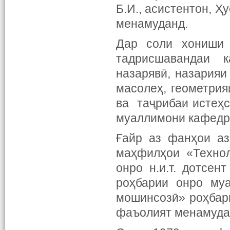
Б.И., асистентон, Ҳ
менамуданд.
Дар соли хониши 
тадрисшавандаи 
назарявӣ, назария
масолеҳ, геометрия
ва таҷрибаи истеҳс
муаллимони кафедр
Ғайр аз фанҳои аз
маҳфилҳои «Технол
онро н.и.т. дотсе
роҳбарии онро му
мошинсозӣ» роҳбари
фаъолият менамуда