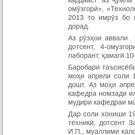
кардааст: аз ҷумл
омӯзгорӣ», «Техно
2013 то имрӯз бо
дорад.
Аз рӯзҳои аввали 
дотсент, 4-омузго
лаборант, ҳамагӣ 1
Баробари таъсисёб
моҳи апрели соли 
дошт. Аз моҳи апр
кафедра номзади ил
мудири кафедраи ма
Дар соли хониши 1
техникӣ, дотсент За
И.П., муаллими кал