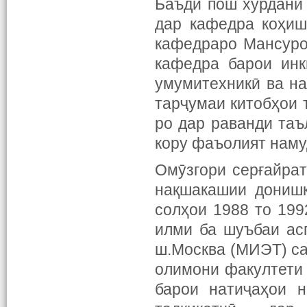
Баъди пош хурдани
дар кафедра коҳиш
кафедраро Мансуров
кафедра барои инк
умумитехникӣ ва на
тарҷумаи китобҳои 
ро дар раванди та
кору фаъолият наму
Омӯзгори серғайра
нақшакашии дониш
солҳои 1988 то 199
илми ба шуъбаи ас
ш.Москва (МИЭТ) са
олимони факултети
барои натиҷаҳои 