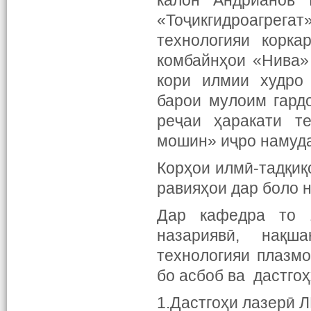
калон Андрианов 
«Тоҷикгидроагрег
технологияи корка
комбайнҳои «Нива»
кори илмии худро 
барои мулоим гард
реҷаи ҳаракати т
мошин» иҷро намуд
Корҳои илмӣ-тадқиқ
равияҳои дар боло 
Дар кафедра то 1
назариявӣ, нақш
технологияи плазмо
бо асбоб ва дастгоҳ
1.Дастгоҳи лазерӣ Л