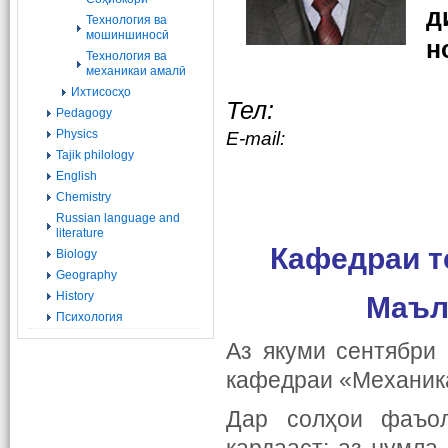
д
Технология ва
мошиншиносӣ
н
Технология ва
механикаи амалӣ
Ихтисосҳо
Тел:
Pedagogy
Physics
Е-mail:
Tajik philology
English
Chemistry
Russian language and
literature
Кафедраи т
Biology
Geography
History
Маъл
Психология
Аз якуми сентябри
кафедраи «Механика
Дар солҳои фаъол