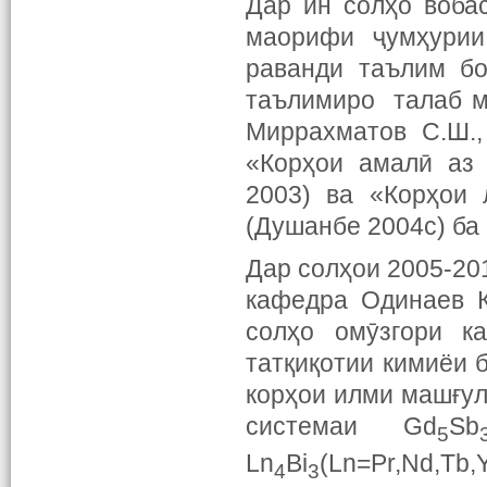
Дар ин солҳо воба
маорифи ҷумҳурии
раванди таълим бо
таълимиро талаб м
Миррахматов С.Ш.,
«Корҳои амалӣ аз 
2003) ва «Корҳои 
(Душанбе 2004с) ба
Дар солҳои 2005-20
кафедра Одинаев Қ
солҳо омӯзгори к
татқиқотии кимиёи 
корҳои илми машғул
системаи Gd
Sb
5
Ln
Bi
(Ln=Pr,Nd,T
4
3