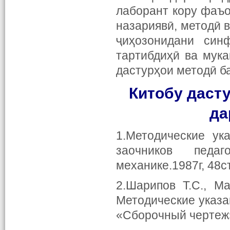
лаборант кору фаъо
назариявӣ, методӣ 
ҷиҳозонидани син
тартибдиҳӣ ва мук
дастурҳои методӣ ба
Китобу даст
да
1.Методические ук
заочников педаг
механике.1987г, 48с
2.Шарипов Т.С., Ма
Методические указа
«Сборочный чертеж»