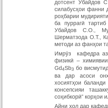
дотсент Убайдов С
силабусҳои фанни д
роҳбарии мудирияти
ба пуррагӣ тартиб
Убайдов С.О., Му
Шерматзода О.Т., К
методи аз фанҳои т
Имрӯз кафедра аз 
физикӣ – химиявии
Gd
Sb
бо висмутид
4
3
ва дар асоси онҳ
хосиятҳои баланди
консепсияи ташак
соҳибкорӣ” корҳои и
Айни ҳол дар кафедр