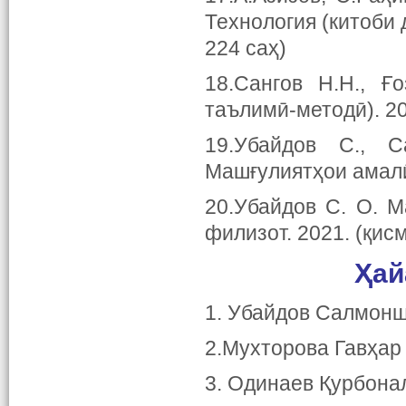
Технология (китоби
224 саҳ)
18.Сангов Н.Н., Ғ
таълимӣ-методӣ). 20
19.Убайдов С., 
Машғулиятҳои амалӣ
20.Убайдов С. О. 
филизот. 2021. (қисм
Ҳай
1. Убайдов Салмоншо
2.Мухторова Гавҳар 
3. Одинаев Қурбона