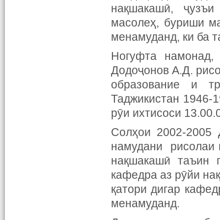
нақшакашӣ, ҷузъи
масолеҳ, буриши м
менамуданд, ки ба 
Ногуфта намонад,
Додоҷонов А.Д. рис
образование и тр
Таджикистан 1946-1
рӯи ихтисоси 13.00
Солҳои 2002-2005 
намудани рисолаи 
нақшакашӣ таъин г
кафедра аз рӯйи на
қатори дигар кафе
менамуданд.