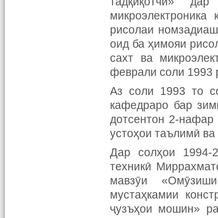
тадқиқотчӣ» да
микроэлектроника 
рисолаи номзадиаш
оид ба ҳимояи рисо
сахт ва микроэле
феврали соли 1993 
Аз соли 1993 то с
кафедраро бар зим
дотсентон 2-нафар 
устоҳои таълимӣ ва
Дар солҳои 1994-
техникӣ Миррахмат
мавзӯи «Омӯзиш
мустаҳкамии конст
ҷузъҳои мошин» ра