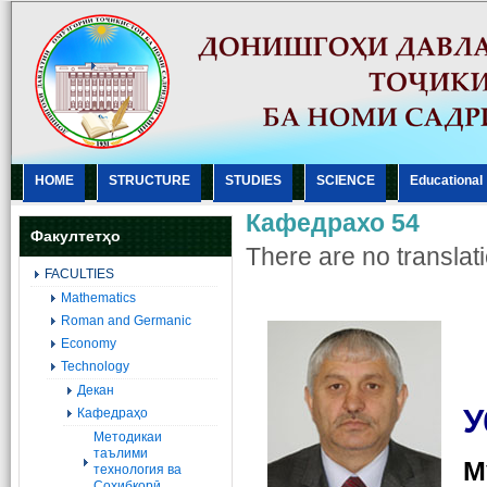
HOME
STRUCTURE
STUDIES
SCIENCE
Еducational
Кафедрахо 54
Факултетҳо
There are no translati
FACULTIES
Mathematics
Roman and Germanic
Economy
Technology
Декан
У
Кафедраҳо
Методикаи
таълими
М
технология ва
Соҳибкорӣ