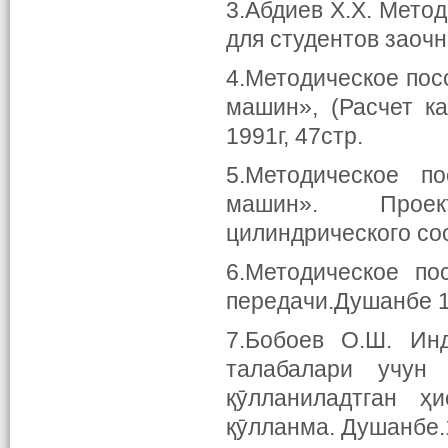
3.Абдиев Х.Х. Мето
для студентов заочн
4.Методическое пос
машин», (Расчет ка
1991г, 47стр.
5.Методическое п
машин». Проект
цилиндрического со
6.Методическое п
передачи.Душанбе 19
7.Бобоев О.Ш. Инд
талабалари учун
қӯлланиладтган ҳ
қӯлланма. Душанбе.