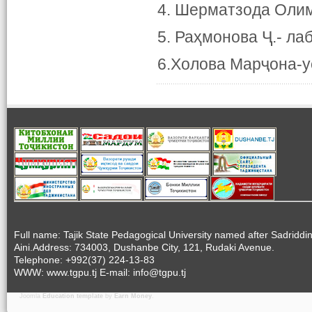
4. Шерматзода Олим
5. Раҳмонова Ҷ.- л
6.Холова Марҷона-у
Full name: Tajik State Pedagogical University named after Sadriddi
Aini.Address: 734003, Dushanbe City, 121, Rudaki Avenue.
Telephone: +992(37) 224-13-83
WWW: www.tgpu.tj E-mail: info@tgpu.tj
Joomla
Education template
by
Earn Money
.