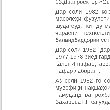
13.Диапроектор «Св
Дар соли 1982 кор
масолеҳи фузулотӣ
шуда буд, ки ду м
ҷараёни технолог
баландбардории уст
Дар соли 1982 дар
1977-1978 зиёд гар
калон 4 нафар, асс
нафар лаборант.
Аз соли 1982 то с
мувофиқи нақшаҳои
намуданд ва роҳба
Захарова Г.Г. ба уҳд