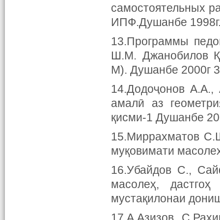
самостоятельных ра
ИПФ.Душанбе 1998г.
13.Программы педог
Ш.М. Джанобилов Қ
М). Душанбе 2000г 3
14.Додоҷонов А.А.,
амалӣ аз геометри
қисми-1 Душанбе 200
15.Миррахматов С.Ш
муқовимати масолеҳ
16.Убайдов С., Са
масолеҳ, дастгоҳ
мустақилонаи донишҷ
17.А.Азизов, С.Раҳ