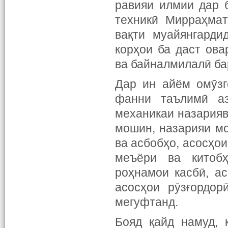
равияи илмии дар 
техникӣ Мирраҳмат
вақти муайянгарди
корҳои ба даст ов
ва байналмилалӣ ба
Дар ин айём омӯзг
фанни таълимӣ аз
механикаи назарияв
мошин, назарияи м
ва асбобҳо, асосҳои
меъёри ва китобҳ
роҳнамои касбӣ, ас
асосҳои рӯзғордор
мегуфтанд.
Бояд қайд намуд, 