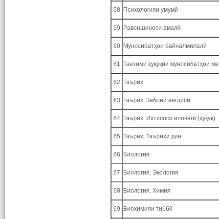
58
Психологияи умумӣ
59
Равоншиноси амалӣ
60
Муносибатҳои байналмилалӣ
61
Танзими ҳуқуқии муносибатҳои м
62
Таърих
63
Таърих. Забони англисӣ
64
Таърих. Ихтисоси иловагӣ (ҳуқуқ)
65
Таърих. Таърихи дин
66
Биология
67
Биология. Экология
68
Биология. Химия
69
Биохимияи тиббӣ