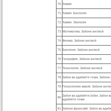
70
Химия
71
Химия. Биология
72
Химия. Экология
73
Математика. Забони англисӣ
74
Физика. Забони англисӣ
75
Биология. Забони англисӣ
76
География. Забони англисӣ
77
Технология. Забони англисӣ
78
Забон ва адабиёти тоҷик. Забони
79
Психологияи амалӣ. Забони англ
Забон ва адабиёти ӯзбек. Забон в
80
адабиёти тоҷик
81
Забони франсавӣ. Забон ва адаби