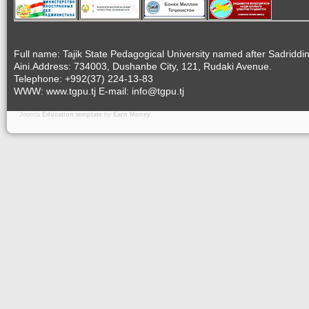
Full name: Tajik State Pedagogical University named after Sadriddi
Aini.Address: 734003, Dushanbe City, 121, Rudaki Avenue.
Telephone: +992(37) 224-13-83
WWW: www.tgpu.tj E-mail: info@tgpu.tj
Joomla
Education template
by
Earn Money
.