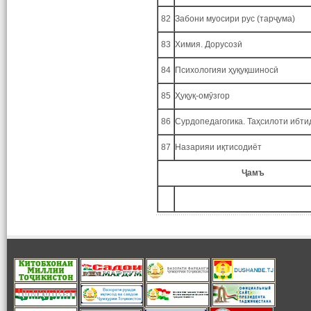
82
Забони муосири рус (тарҷума)
83
Химия. Дорусозӣ
84
Психологияи ҳуқуқшиносӣ
85
Ҳуқуқ-омӯзгор
86
Сурдопедагогика. Таҳсилоти ибти
87
Назарияи иқтисодиёт
Ҷамъ