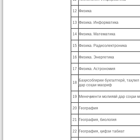
12
Физика
13
Физика. Информатика
14
Физика. Математика
15
Физика. Радиоэлектроника
16
Физика. Энергетика
17
Физика. Астрономия
Баҳисобгирии бухгалтерӣ, таҳлил 
18
дар соҳаи маориф
19
Менеҷменти молиявӣ дар соҳаи 
20
География
21
География, биология
22
География, ҳифзи табиат