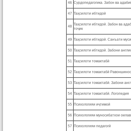
46
Сурдопедагогика. Забон ва адаби
47
Таҳсилоти ибтидоӣ
Таҳсилоти ибтидоӣ. Забон ва ада
48
тоҷик
49
Таҳсилоти ибтидоӣ. Санъати мус
50
Таҳсилоти ибтидоӣ. Забони англи
51
Таҳсилоти томактабӣ
52
Таҳсилоти томактабӣ Равоншино
53
Таҳсилоти томактабӣ. Забони анг
54
Таҳсилоти томактабӣ. Логопедия
55
Психологияи иҷтимоӣ
56
Психологияи муносибатхои оилав
57
Психологияи педагогӣ