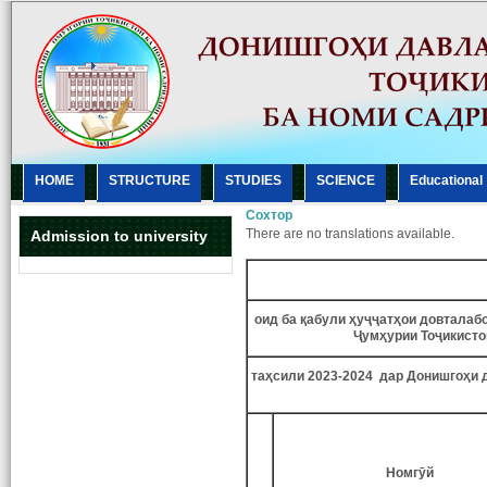
HOME
STRUCTURE
STUDIES
SCIENCE
Еducational
Сохтор
There are no translations available.
Admission to university
оид ба
қ
абули
ҳ
у
ҷҷ
ат
ҳ
ои
довталаб
Ҷ
ум
ҳ
урии
То
ҷ
икисто
та
ҳ
сили
2023-2024 дар Донишго
ҳ
и
Номгӯй