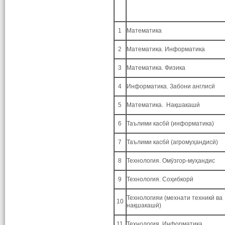
1
Математика
2
Математика. Информатика
3
Математика. Физика
4
Информатика. Забони англисӣ
5
Математика. Нақшакашӣ
6
Таълими касбӣ (информатика)
7
Таълими касбӣ (агромуҳандисӣ)
8
Технология. Омӯзгор-муҳандис
9
Технология. Соҳибкорӣ
Технологияи (мехнати техникӣ ва
10
нақшакашӣ)
11
Технология. Информатика