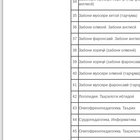
34
англисӣ)
35
Забони муосири хитоӣ (тарчума)
36
Забони олмонӣ. Забони англисӣ
37
Забони фаронсавӣ. Забони англи
38
Забони хориҷӣ (забони олмонӣ)
39
Забони хориҷӣ (забони фаронсав
40
Забони муосири олмонӣ (тарҷума
41
Забони муосири фаронсавӣ (тарҷ
42
Логопедия. Таҳсилоти ибтидоӣ
43
Олигофренопедагогика. Таърих
44
Сурдопедагогика. Информатика
45
Олигофренопедагогика. Таҳсилот