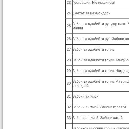
23
География. Иқлимшиносӣ
24
Саёҳат ва меҳмондорӣ
Забон ва адабиёти рус дар макта
25
миллӣ
26
Забон ва адабиёти рус. Забони а
27
Забон ва адабиёти тоҷик
28
Забон ва адабиёти тоҷик. Алифбо
29
Забон ва адабиёти тоҷик. Накди 
Забон ва адабиёти тоҷик. Маъри
30
оиладорӣ
31
Забони англисӣ
32
Забони англисӣ. Забони кореягӣ
33
Забони англисӣ. Забони хитоӣ
Забонҳои муосири хориҷӣ (тарҷум