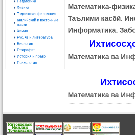
Педагогика
Математика-физик
Физика
Таджикская филология
Таълими касбӣ. И
английский и восточные
языки
Информатика. Забо
Химия
Рус. яз и литература
Ихтисосҳо
Биология
География
Математика ва
Инф
История и право
Психология
Ихтисо
Математика ва Ин