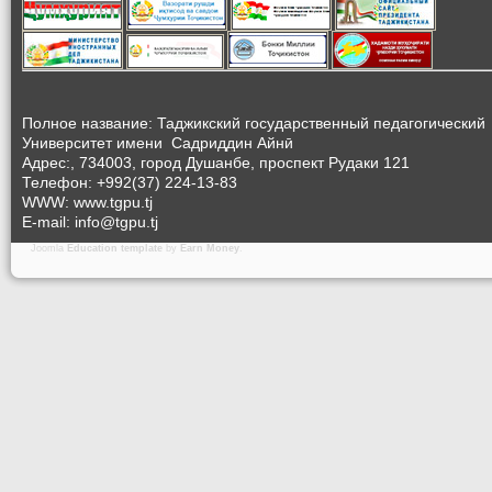
Полное название: Таджикский государственный педагогический
Университет
имени Садриддин Айнӣ
Адрес:, 734003, город Душанбе, проспект Рудаки 121
Телефон: +992(37) 224-13-83
WWW: www.tgpu.tj
E-mail: info@tgpu.tj
Joomla
Education template
by
Earn Money
.