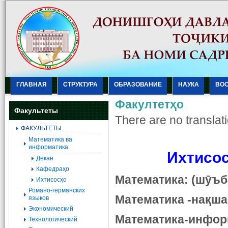
ГЛАВНАЯ
СТРУКТУРА
ОБРАЗОВАНИЕ
НАУКА
ВО
Факултетҳо
Факультеты
There are no translati
ФАКУЛЬТЕТЫ
Mатематика ва
информатика
Ихтисос
Декан
Кафедраҳо
Математика: (шӯъб
Ихтисосҳо
Романо-германских
Математика -нақша
языков
Экономический
Математика
-
инфор
Технологический