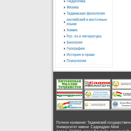
Педагогика
Физика
Таджикская филология
английский и восточные
языки
Химия
Рус. яз и литература
Биология
География
История и право
Психология
Полное название: Таджикский государствен
Университет
имени Садриддин Айнӣ