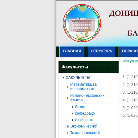
ГЛАВНАЯ
СТРУКТУРА
ОБРАЗО
Факулте
Факультеты
1. (1-21
ФАКУЛЬТЕТЫ
Mатематика ва
2. (1-21
информатика
3. (1-21
Романо-германских
языков
4. (1-21
Декан
5. (1-02
Кафедраҳо
6. (1-02
Ихтисосҳо
Экономический
Технологический