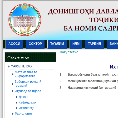
АСОСӢ
СОХТОР
ТАЪЛИМ
ИЛМ
ТАРБИЯ
БАЙ
Факултетҳо
Факултетҳо
Их
ФАКУЛТЕТҲО
Mатематика ва
1.
Баҳисобгирии бухгалтерӣ, таҳл
информатика
2.
Менеҷменти молиявӣ
(шуъбаи 
Забонҳои романӣ-
германӣ
3.
Назарияи иқтисодӣ (иқтисодиёт
Иқтисод ва идора
Декан
Кафедраҳо
Ихтисосҳо
Технология