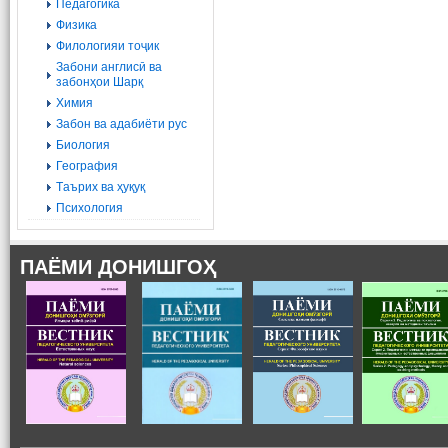
Педагогика
Физика
Филологияи тоҷик
Забони англисӣ ва
забонҳои Шарқ
Химия
Забон ва адабиёти рус
Биология
География
Tаърих ва ҳуқуқ
Психология
ПАЁМИ ДОНИШГОҲ