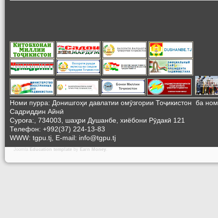
Номи пурра: Донишгоҳи давлатии омӯзгории Тоҷикистон ба но
Садриддин Айнӣ
Суроға:, 734003, шаҳри Душанбе, хиёбони Рӯдакӣ 121
Телефон: +992(37) 224-13-83
WWW: tgpu.tj, E-mail: info@tgpu.tj
Joomla
Education template
by
Earn Money
.