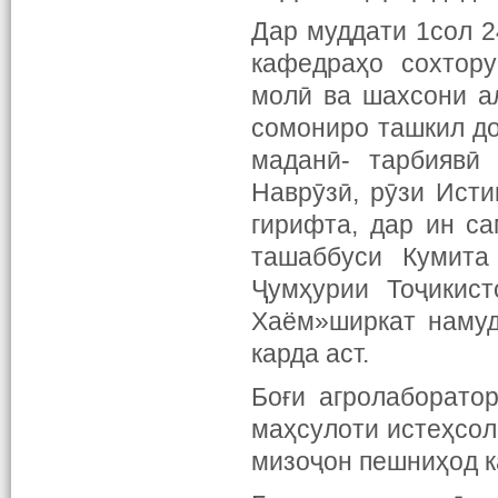
Дар муддати 1сол 2
кафедраҳо сохтору
молӣ ва шахсони ал
сомониро ташкил до
маданӣ- тарбиявӣ
Наврӯзӣ, рӯзи Исти
гирифта, дар ин с
ташаббуси Кумита
Ҷумҳурии Тоҷикис
Хаём»ширкат намуд
карда аст.
Боғи агролаборато
маҳсулоти истеҳсол
мизоҷон пешниҳод к