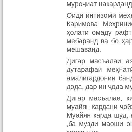
муроҷиат накарданд
Оиди интизоми меҳн
Каримова Меҳрини
ҳолати омаду рафт
мебаранд ва бо ҳа
мешаванд.
Дигар масъалаи а
дутарафаи меҳнат
амалигардонии бан
дода, дар ин ҷода 
Дигар масъалае, к
муайян кардани ҷойҳ
Муайян карда шуд, 
,ба музди маоши о