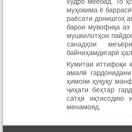
худро меёбад. То ҳ
муҳокима ё баррас
раёсати донишгоҳ а
барои мувофиқа аз
мушкилотҳои пайдог
санадҳои меъёр
байниҳамдигарӣ ҳал
Кумитаи иттифоқи 
амалӣ гардонидани
ҳимояи ҳуқуқу ман
ҷиҳати беҳтар гар
сатҳи иқтисодию 
менамояд.