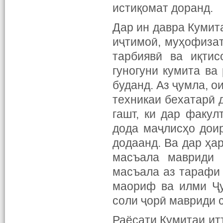
истиқомат доранд.
Дар ин давра Кумит
иҷтимоӣ, муҳофизат
тарбиявӣ ва иқтис
гуногуни кумита ва
буданд. Аз ҷумла, 
техникаи бехатарӣ 
гашт, ки дар факул
дода маҷлисҳо дои
додаанд. Ва дар ҳа
масъала мавриди 
масъала аз тарафи
маориф ва илми Ҷу
соли ҷорӣ мавриди с
Раёсати Кумитаи ит