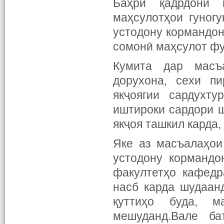
Баҳри қадрдонӣ 
маҳсулотҳои гуног
устодону кормандон
сомонӣ маҳсулот фу
Кумита дар масъа
дорухона, сехи пи
якҷоягии сардухт
иштироки сардори 
якҷоя ташкил карда
Яке аз масъалаҳои
устодону кормандо
факултетҳо кафедр
насб карда шудаан
қуттиҳо буда, 
мешуданд.Вале ба