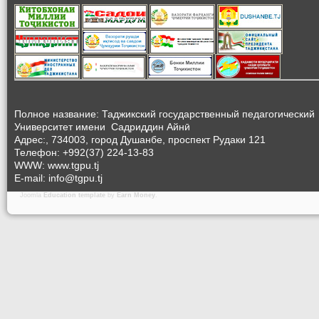
Полное название: Таджикский государственный педагогический
Университет
имени Садриддин Айнӣ
Адрес:, 734003, город Душанбе, проспект Рудаки 121
Телефон: +992(37) 224-13-83
WWW: www.tgpu.tj
E-mail: info@tgpu.tj
Joomla
Education template
by
Earn Money
.