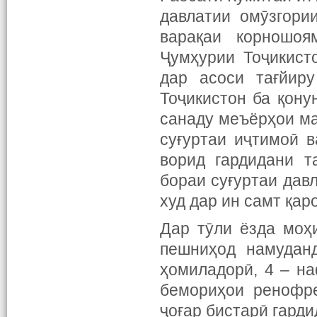
давлатии омӯзгори
варақаи корношоя
Ҷумҳурии Тоҷикист
дар асоси тағйир
Тоҷикистон ба қону
санаду меъёрҳои м
суғуртаи иҷтимоӣ 
ворид гардидани т
бораи суғуртаи дав
худ дар ин самт қар
Дар тӯли ёзда моҳ
пешниҳод намудан
ҳомиладорӣ, 4 – н
бемориҳои ренофре
ҷоғар бистарӣ гарди