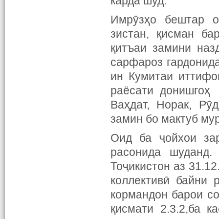
карда шуд.
Имрӯзҳо бештар о
зистан, қисман ба
қитъаи замини наз
сарфароз гардонид
ин Кумитаи иттифо
раёсати донишгоҳ 
Ваҳдат, Норак, Рӯ
замин бо мактуб му
Оид ба ҷойхои за
расонида шуданд.
Тоҷикистон аз 31.1
коллективӣ байни 
кормандон барои со
қисмати 2.3.2,ба 