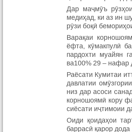
Дар маҷмӯъ рӯзҳои
медиҳад, ки аз ин ш
рӯзи боқӣ бемориҳои
Варақаи корношоям
ёфта, кӯмакпулӣ б
пардохти муайян г
ва100% 29 – нафар 
Раёсати Кумитаи ит
давлатии омӯзгори
низ дар асоси сана
корношоямӣ кору ф
сиёсати иҷтимоии д
Оиди қоидаҳои тар
баррасӣ қарор дода