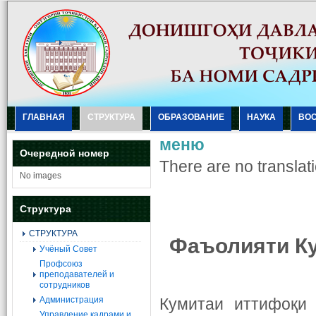
ГЛАВНАЯ
СТРУКТУРА
ОБРАЗОВАНИЕ
НАУКА
ВО
меню
Очередной номер
There are no translati
No images
Структура
СТРУКТУРА
Фаъолияти Ку
Учёный Совет
Профсоюз
преподавателей и
сотрудников
Администрация
Кумитаи иттифоқи
Управление кадрами и