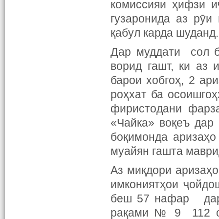
комиссияи ҳифзи и
гузаронида аз рӯи
қабул карда шуданд.
Дар муддати сол 
ворид гашт, ки аз
барои хобгоҳ, 2 ар
роҳхат ба осоишгоҳ
фиристодани фарза
«Чайка» воқеъ дар 
боқимонда аризаҳо
муайян гашта маври
Аз миқдори аризаҳо
имкониятҳои ҷойдо
беш 57 нафар дар 
рақами № 9 112 о