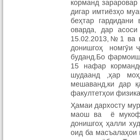
корманд зараровар 
дигар имтиёзҳо муа
беҳтар гардидани 
оварда, дар асоси
15.02.2013,№1 ва 
донишгоҳ номгӯи ҷ
буданд.Бо фармоиш
15 нафар корманд
шудаанд ,ҳар мо
мешаванд,ки дар қ
факултетҳои физика
Ҳамаи дархосту мур
маош ва ё мукофо
донишгоҳ ҳалли ху
оид ба масъалаҳои 