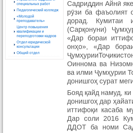
Садриддин Айнӣ яке
специальных работ
Педагогический колледж
рӯзи ба фаъолият 
«Молодой
дорад. Кумитаи 
преподаватель»
Центр повышения
(Сарқонуни) Ҷумҳу
квалификации и
переподготовки кадров
«Дар бораи иттифо
Отдел юридической
онҳо», «Дар бора
консультации
Общий отдел
ҶумҳурииТоҷикисто
Оиннома ва Низомн
ва илми Ҷумҳурии Т
донишгоҳ сурат мег
Бояд қайд намуд, к
донишгоҳ дар ҳайат
иттифоқи касаба м
Дар соли 2016 Кум
ДДОТ ба номи Сад