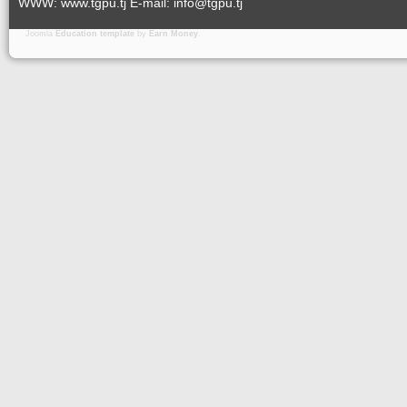
WWW: www.tgpu.tj E-mail: info@tgpu.tj
Joomla
Education template
by
Earn Money
.