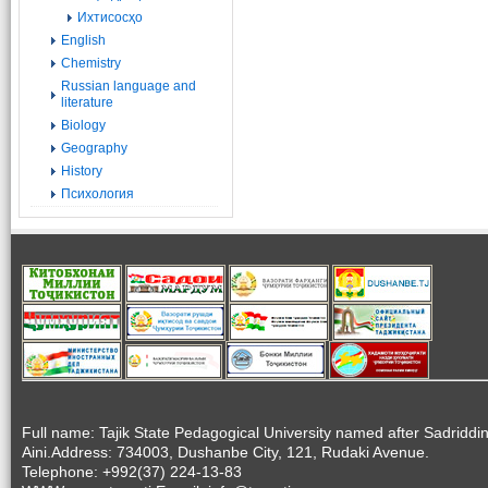
Ихтисосҳо
English
Chemistry
Russian language and
literature
Biology
Geography
History
Психология
Full name: Tajik State Pedagogical University named after Sadriddi
Aini.Address: 734003, Dushanbe City, 121, Rudaki Avenue.
Telephone: +992(37) 224-13-83