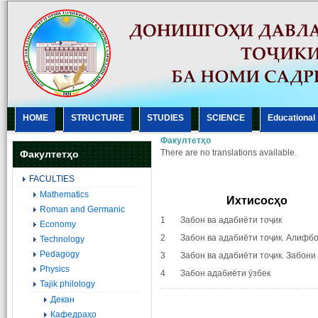
HOME
STRUCTURE
STUDIES
SCIENCE
Еducational
Факултетҳо
There are no translations available.
Факултетҳо
FACULTIES
Mathematics
Ихтисосҳо
Roman and Germanic
1 Забон ва адабиёти тоҷик
Economy
2 Забон ва адабиёти тоҷик. Алифбо
Technology
Pedagogy
3 Забон ва адабиёти тоҷик. Забони
Physics
4 Забон адабиёти ӯзбек
Tajik philology
Декан
Кафедраҳо