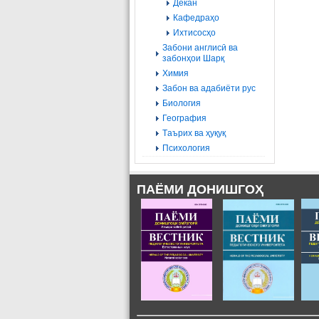
Декан
Кафедраҳо
Ихтисосҳо
Забони англисӣ ва
забонҳои Шарқ
Химия
Забон ва адабиёти рус
Биология
География
Tаърих ва ҳуқуқ
Психология
ПАЁМИ ДОНИШГОҲ