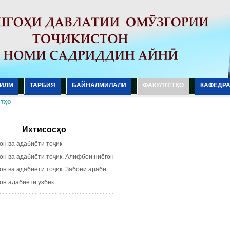
ИЛМ
ТАРБИЯ
БАЙНАЛМИЛАЛӢ
ФАКУЛТЕТҲО
КАФЕДР
тҳо
Ихтисосҳо
 ва адабиёти тоҷик
 ва адабиёти тоҷик. Алифбои ниёгон
 ва адабиёти тоҷик. Забони арабӣ
 адабиёти ӯзбек