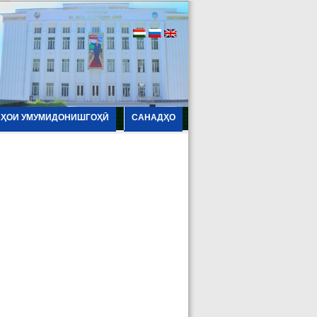
АҲОИ УМУМИДОНИШГОҲӢ
САНАДҲО