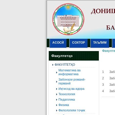
АСОСӢ
СОХТОР
ТАЪЛИМ
Факулте
Факултетҳо
ФАКУЛТЕТҲО
Mатематика ва
1 Забон
информатика
2 Забон
Забонҳои романӣ-
германӣ
3 Забон
Иқтисод ва идора
4 Забон
Технология
Педагогика
Физика
Филологияи тоҷик