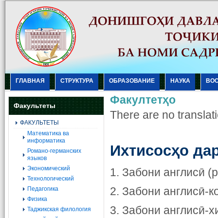
ГЛАВНАЯ
СТРУКТУРА
ОБРАЗОВАНИЕ
НАУКА
ВО
Факултетҳо
Факультеты
There are no translati
ФАКУЛЬТЕТЫ
Mатематика ва
информатика
Ихтисосҳо дар
Романо-германских
языков
Экономический
1. Забони англисӣ (
Технологический
2. Забони англисӣ-к
Педагогика
Физика
3. Забони англисӣ-х
Таджикская филология