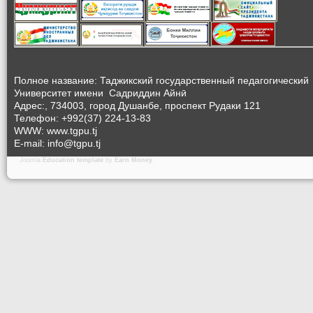
Полное название: Таджикский государственный педагогический
Университет
имени Садриддин Айнӣ
Адрес:, 734003, город Душанбе, проспект Рудаки 121
Телефон: +992(37) 224-13-83
WWW: www.tgpu.tj
E-mail: info@tgpu.tj
Joomla
Education template
by
Earn Money
.