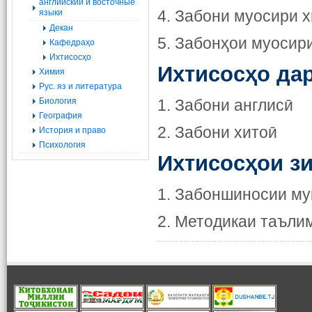
английский и восточные
4. Забони муосири 
языки
Декан
5. Забонҳои муосир
Кафедраҳо
Ихтисосҳо
Ихтисосҳо дар
Химия
Рус. яз и литература
Биология
1. Забони англисӣ
География
2. Забони хитоӣ
История и право
Психология
Ихтисосҳои з
1. Забоншиносии му
2. Методикаи таъли