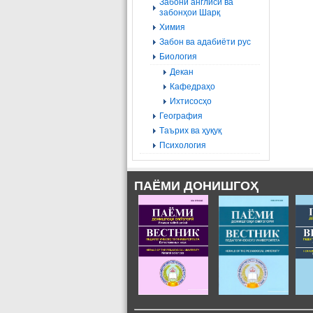
Забони англисӣ ва
забонҳои Шарқ
Химия
Забон ва адабиёти рус
Биология
Декан
Кафедраҳо
Ихтисосҳо
География
Tаърих ва ҳуқуқ
Психология
ПАЁМИ ДОНИШГОҲ