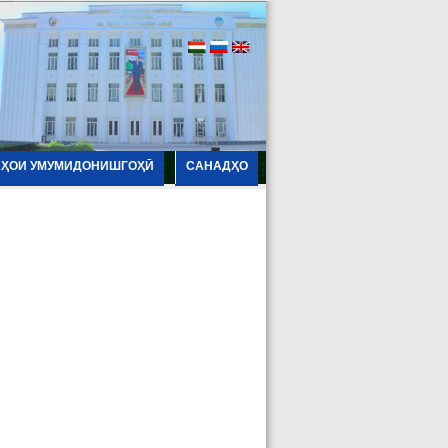
АҲОИ УМУМИДОНИШГОҲӢ
САНАДҲО