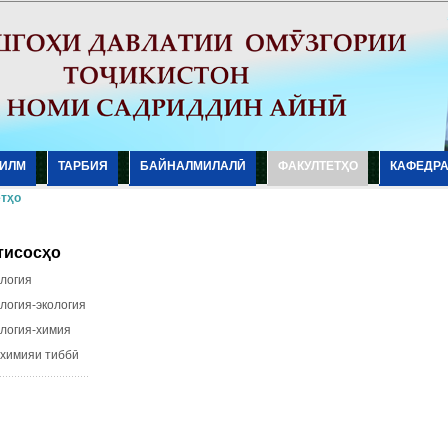
ИЛМ
ТАРБИЯ
БАЙНАЛМИЛАЛӢ
ФАКУЛТЕТҲО
КАФЕДР
тҳо
тисосҳо
огия
огия-экология
огия-химия
имияи тиббӣ