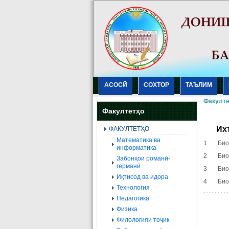
АСОСӢ
СОХТОР
ТАЪЛИМ
Факулте
Факултетҳо
Их
ФАКУЛТЕТҲО
Mатематика ва
1 Биол
информатика
2 Биол
Забонҳои романӣ-
германӣ
3 Биол
Иқтисод ва идора
4 Биох
Технология
Педагогика
Физика
Филологияи тоҷик