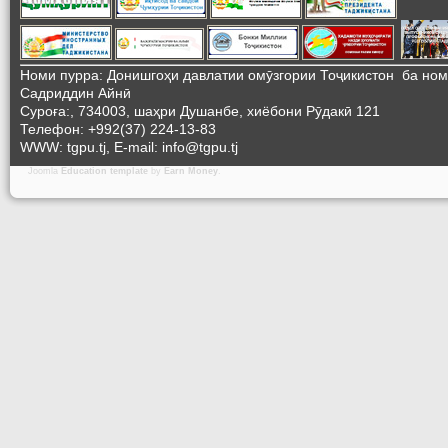
Номи пурра: Донишгоҳи давлатии омӯзгории Тоҷикистон ба но
Садриддин Айнӣ
Суроға:, 734003, шаҳри Душанбе, хиёбони Рӯдакӣ 121
Телефон: +992(37) 224-13-83
WWW: tgpu.tj, E-mail: info@tgpu.tj
Joomla
Education template
by
Earn Money
.