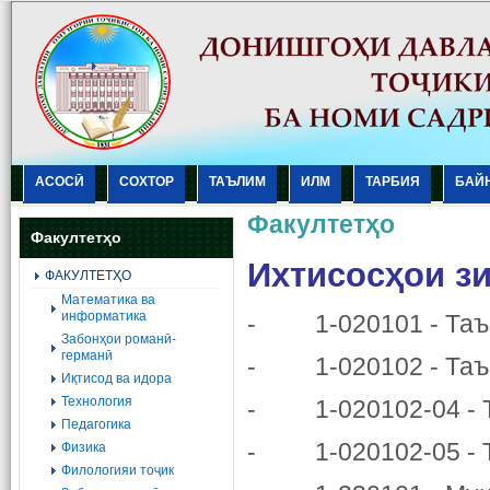
АСОСӢ
СОХТОР
ТАЪЛИМ
ИЛМ
ТАРБИЯ
БАЙ
Факултетҳо
Факултетҳо
Ихтисосҳои зи
ФАКУЛТЕТҲО
Mатематика ва
информатика
- 1-020101 - Таъ
Забонҳои романӣ-
германӣ
- 1-020102 - Таъри
Иқтисод ва идора
Технология
- 1-020102-04 - Т
Педагогика
- 1-020102-05 - Т
Физика
Филологияи тоҷик