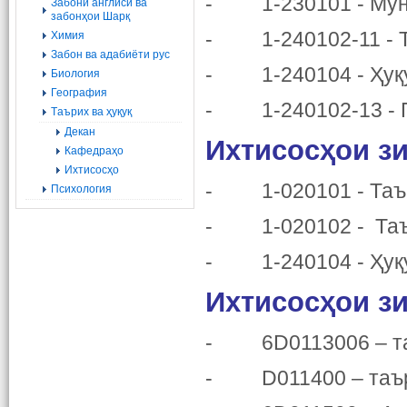
- 1-230101 - Мун
Забони англисӣ ва
забонҳои Шарқ
- 1-240102-11 - Т
Химия
Забон ва адабиёти рус
- 1-240104 - Ҳуқу
Биология
География
- 1-240102-13 - П
Tаърих ва ҳуқуқ
Декан
Ихтисосҳои зи
Кафедраҳо
Ихтисосҳо
- 1-020101 - Таъ
Психология
- 1-020102 - Таъри
- 1-240104 - Ҳуқу
Ихтисосҳои зи
- 6D0113006 – та
- D011400 – таър