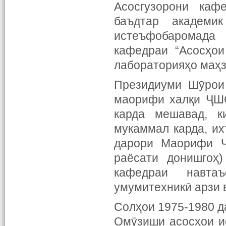
Асосгузорони кафе
баъдтар академи
истеъфобаромада
кафедраи “Асосҳои
лабораторияҳо маҳз
Президиуми Шӯрои 
маорифи халқи ҶШС
карда мешавад, к
мукаммал карда, их
дарори Маорифи Ҷ
раёсати донишгоҳ
кафедраи навта
умумитехникӣ арзи 
Солҳои 1975-1980 д
Омӯзиши асосҳои и