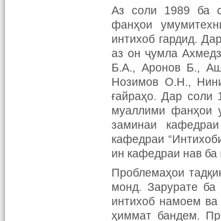
Аз соли 1989 ба 
фанҳои умумитехн
интихоб гардид. Да
аз он ҷумла Ахмедз
Б.А., Аронов Б., Аш
Нозимов О.Н., Нин
ғайраҳо. Дар соли 
муаллими фанҳои у
заминаи кафедраи
кафедраи “Интихоби
ин кафедраи нав ба
Проблемаҳои тадқи
монд. Зарурате ба
интихоб намоем ва 
ҳиммат бандем. Пр