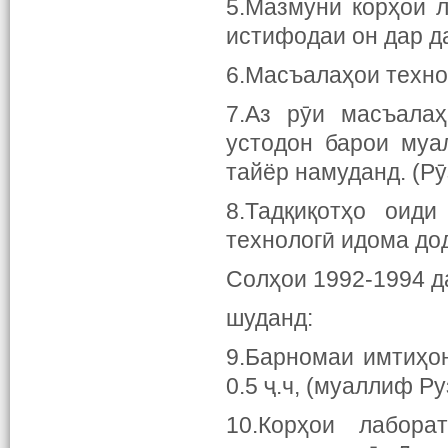
5.Мазмуни корҳои 
истифодаи он дар д
6.Масъалаҳои техно
7.Аз рӯи масъалаҳ
устодон барои муа
тайёр намуданд. (Рӯ
8.Тадқиқотҳо оид
технологӣ идома до
Солҳои 1992-1994 д
шуданд:
9.Барномаи имтиҳон
0.5 ҷ.ч, (муаллиф Ру
10.Корҳои лабор