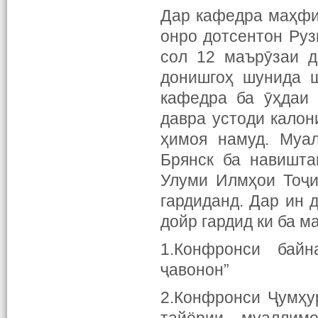
Дар кафедра маҳфи
онро дотсентон Руз
сол 12 маърӯзаи д
донишгоҳ шунида ш
кафедра ба ӯҳдаи 
давра устоди калон
ҳимоя намуд. Муа
Брянск ба навишт
Улуми Илмҳои Тоҷи
гардиданд. Дар ин 
дойр гардид ки ба м
1.Конфронси байн
ҷавонон”
2.Конфронси Ҷумҳу