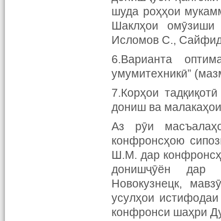
шуда роҳҳои мукам
Шаклҳои омӯзиши 
Исломов С., Сайфид
6.Варианта опти
умумитехникӣ” (маз
7.Корҳои тадқиқот
дониш ва малакаҳои
Аз рӯи масъалаҳ
конфронсҳою сипоз
Ш.М. дар конфронсҳ
донишҷӯён дар ҷ
Новокузнецк, мавз
усулҳои истифодаи
конфронси шаҳри Д