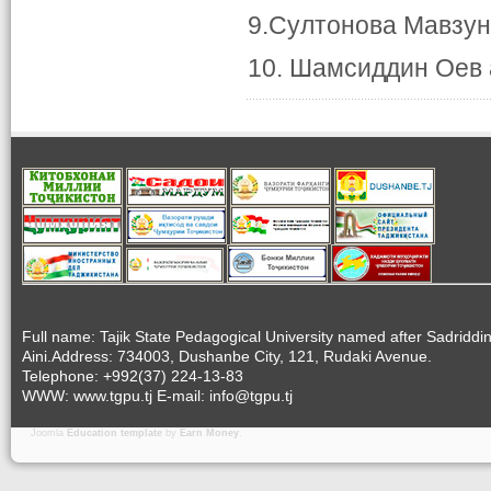
9.Султонова Мавзун
10. Шамсиддин Оев
Full name: Tajik State Pedagogical University named after Sadriddi
Aini.Address: 734003, Dushanbe City, 121, Rudaki Avenue.
Telephone: +992(37) 224-13-83
WWW: www.tgpu.tj E-mail: info@tgpu.tj
Joomla
Education template
by
Earn Money
.