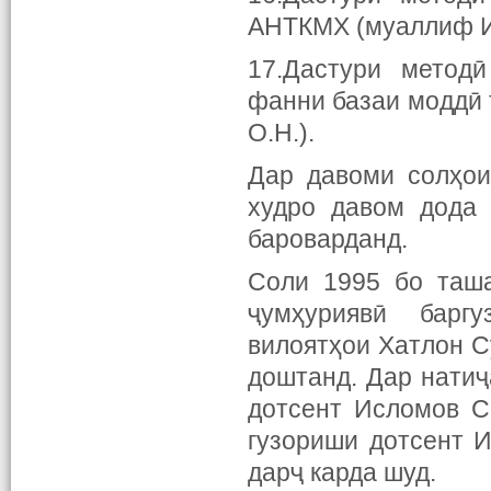
АНТКМХ (муаллиф И
17.Дастури метод
фанни базаи моддӣ 
О.Н.).
Дар давоми солҳои
худро давом дода 
бароварданд.
Соли 1995 бо таша
ҷумҳуриявӣ баргуз
вилоятҳои Хатлон С
доштанд. Дар натиҷ
дотсент Исломов С
гузориши дотсент И
дарҷ карда шуд.