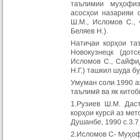
таълимии муҳофиз
асосҳои назарияи 
Ш.М., Исломов С., 
Беляев Н.).
Натиҷаи корҳои та
Новокузнецк (дотс
Исломов С., Сайфид
Н.Г.) ташкил шуда б
Умуман соли 1990 а
таълимӣ ва як китоб
1.Рузиев Ш.М. Дас
корҳои курсӣ аз ме
Душанбе, 1990 с.3.7 
2.Исломов С- Муҳофи