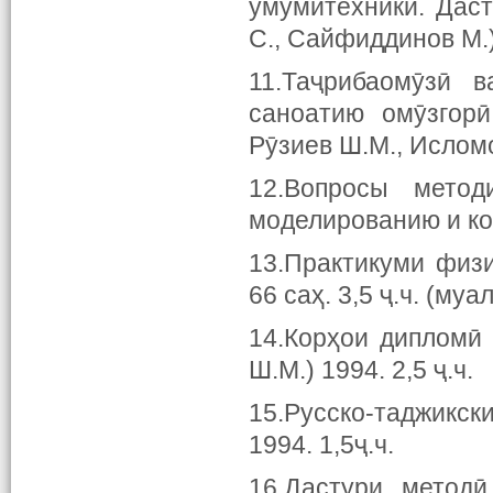
умумитехникӣ. Дас
С., Сайфиддинов М.
11.Таҷрибаомӯзӣ 
саноатию омӯзгорӣ
Рӯзиев Ш.М., Исломо
12.Вопросы метод
моделированию и кон
13.Практикуми физ
66 саҳ. 3,5 ҷ.ч. (му
14.Корҳои дипломӣ
Ш.М.) 1994. 2,5 ҷ.ч.
15.Русско-таджикс
1994. 1,5ҷ.ч.
16.Дастури методӣ