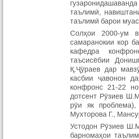
гузаронидашаванда
таълимӣ, навиштан
таълимӣ барои муас
Солҳои 2000-ум в
самаранокии кор б
кафедра конфрон
таъсисёбии Дониш
Қ.Ҷӯраев дар мавз
касбии ҷавонон да
конфронс 21-22 но
дотсент Рӯзиев Ш.М
рӯи як проблема),
Мухторова Г., Мансу
Устодон Рӯзиев Ш.М
барномаҳои таълим