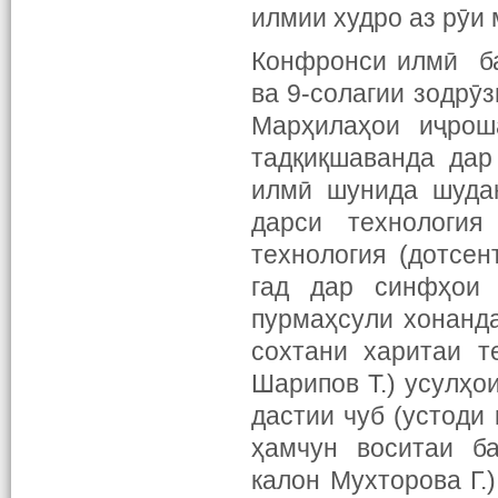
илмии худро аз рӯи
Конфронси илмӣ ба
ва 9-солагии зодрӯ
Марҳилаҳои иҷрош
тадқиқшаванда дар
илмӣ шунида шудан
дарси технологи
технология (дотсен
гад дар синфҳои 
пурмаҳсули хонанда
сохтани харитаи т
Шарипов Т.) усулҳо
дастии чуб (устоди 
ҳамчун воситаи ба
калон Мухторова Г.