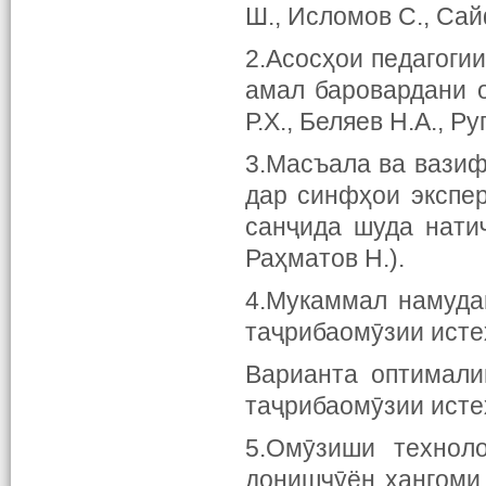
Ш., Исломов С., Са
2.Асосҳои педагоги
амал баровардани 
Р.Х., Беляев Н.А., Р
3.Масъала ва вазиф
дар синфҳои экспе
санҷида шуда нати
Раҳматов Н.).
4.Мукаммал намуда
таҷрибаомӯзии исте
Варианта оптимали
таҷрибаомӯзии исте
5.Омӯзиши техноло
донишҷӯён ҳангоми