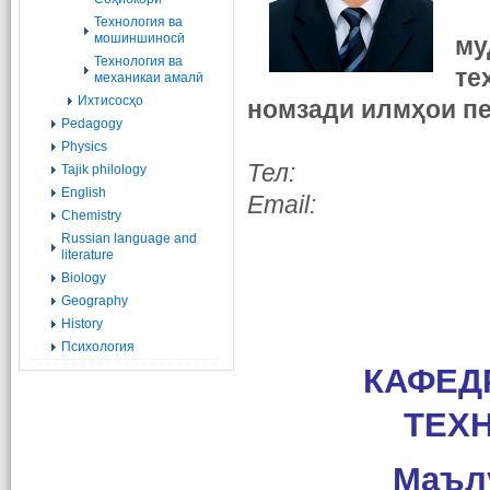
Технология ва
мошиншиносӣ
му
Технология ва
те
механикаи амалӣ
Ихтисосҳо
номзади илмҳои пе
Pedagogy
Physics
Тел:
Tajik philology
English
Email:
Chemistry
Russian language and
literature
Biology
Geography
History
Психология
КАФЕД
ТЕХ
Маъл