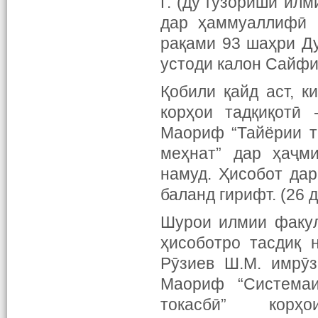
Г. (ду гузориши илм
дар ҳаммуаллифӣ 
рақами 93 шаҳри Д
устоди калон Сайфи
Қобили қайд аст, к
корҳои тадқиқотӣ
Маориф “Тайёрии т
меҳнат” дар ҳаҷм
намуд. Ҳисобот да
баланд гирифт. (26 
Шурои илмии факул
ҳисоботро тасдиқ 
Рӯзиев Ш.М. имрӯз
Маориф “Системаи
токасбӣ” корҳ