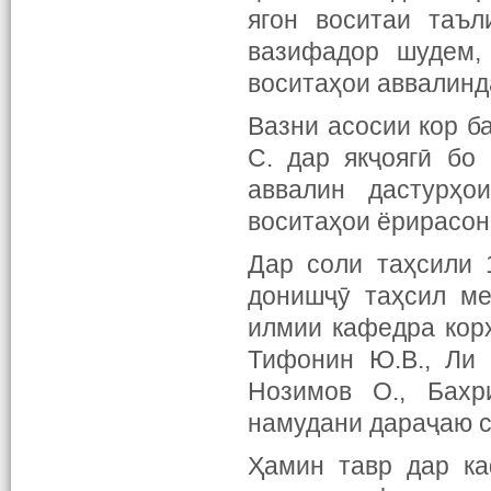
ягон воситаи таъл
вазифадор шудем,
воситаҳои аввалинд
Вазни асосии кор б
С. дар якҷоягӣ бо
аввалин дастурҳои
воситаҳои ёрирасон
Дар соли таҳсили 
донишҷӯ таҳсил ме
илмии кафедра корҳ
Тифонин Ю.В., Ли А
Нозимов О., Бахр
намудани дараҷаю с
Ҳамин тавр дар ка