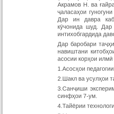
Акрамов Н. ва ғайр
ҷаласаҳои гуногун
Дар ин давра ка
кӯчонида шуд. Дар
интихобгардида дав
Дар баробари таҷҳ
навиштани китобҳо
асосии корҳои илмӣ 
1.Асосҳои педагогии
2.Шакл ва усулҳои т
3.Санҷиши экспери
синфҳои 7-ум.
4.Тайёрии технологи