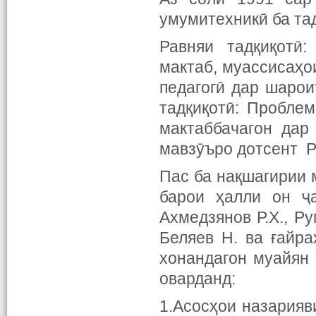
умумитехникӣ ба та
Равняи тадқиқотӣ:
мактаб, муассисаҳо
педагогӣ дар шарои
тадқиқотӣ: Пробле
мактаббачагон дар
мавзӯъро дотсент Р
Пас ба нақшагирии 
барои ҳалли он ҷа
Ахмедзянов Р.Х., Ру
Беляев Н. ва ғайр
хонандагон муайян 
оварданд:
1.Асосҳои назарияв