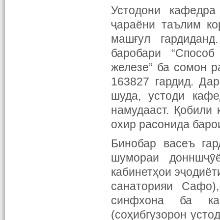
Устодони кафедра
ҷараёни таълим ко
машғул гардиданд
баробари “Способ
железе” ба сомон 
163827 гардид. Да
шуда, устоди каф
намудааст. Қобили 
охир расонида баро
Бинобар васеъ гар
шумораи донншҷӯё
кабинетҳои эҷодиёти
санаторияи Сафо)
синфхона ба ка
(соҳибгузорон усто