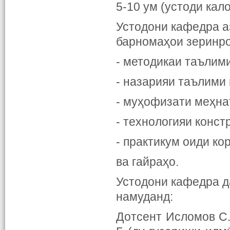
5-10 ум (устоди кал
Устодони кафедра 
барномаҳои зеринро
- методикаи таълими
- назарияи таълими
- муҳофизати меҳна
- технологияи конст
- практикум оиди ко
ва гайраҳо.
Устодони кафедра д
намуданд:
Дотсент Исломов С.