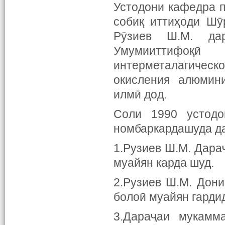
Устодони кафедра 
собиқ иттиҳоди Шӯ
Рӯзиев Ш.М. да
Умумииттифоқӣ
интерметалагичес
окисления алюмин
илмӣ дод.
Соли 1990 устодо
номбаркардашуда да
1.Рузиев Ш.М. Дара
муайян карда шуд.
2.Рузиев Ш.М. Дон
болоӣ муайян гарди
3.Дараҷаи мукамм