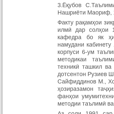
3.Ёқубов С.Таълим
Нашриёти Маориф, 
Факту рақамҳои зик
илмӣ дар солҳои 
кафедра бо як ҳи
намудани кабинету
корпуси 6-ум таъл
методикаи таълим
техникӣ ташкил ва
дотсентон Рузиев Ш.
Сайфиддинов М., Хо
ҳозиразамон таҷҳи
фанҳои умумитехни
методии таълимӣ ва
Аз соли 1991 cap