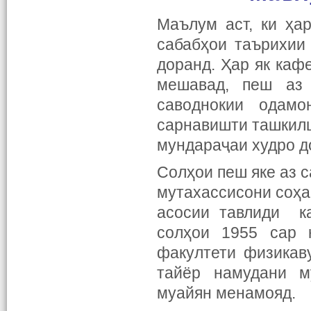
Маълум аст, ки ҳа
сабабҳои таърихии
доранд. Ҳар як каф
мешавад, пеш аз
саводнокии одам
сарнавишти ташкил
мундараҷаи худро д
Солҳои пеш яке аз 
мутахассисони соҳа
асосии тавлиди к
солҳои 1955 сар 
факултети физикав
тайёр намудани м
муайян менамояд.