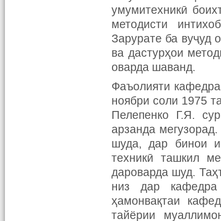
умумитехникӣ боих
методисти интихо
Зарурате ба вуҷуд 
ва дастурҳои мето
оварда шаванд.
Фаъолияти кафедра
ноябри соли 1975 т
Пелепенко Г.Я. су
арзанда мегузорад.
шуда, дар бинои и
техникӣ ташкил ме
дароварда шуд. Таҳ
низ дар кафедра
ҳамонвақтаи кафед
тайёрии муаллимо