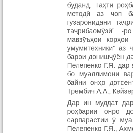
буданд. Таҳти роҳб
методӣ аз чоп б
гузаронидани таҷр
таҷрибаомӯзӣ” -р
мавзӯъҳои корҳои
умумитехникӣ” аз 
барои донишҷӯён да
Пелепенко Г.Я. дар
бо муаллимони ва
байни онҳо дотсен
Трембич А.А., Кейзер
Дар ин муддат дар
роҳбарии онро д
сарпарастии ӯ муа
Пелепенко Г.Я., Ах