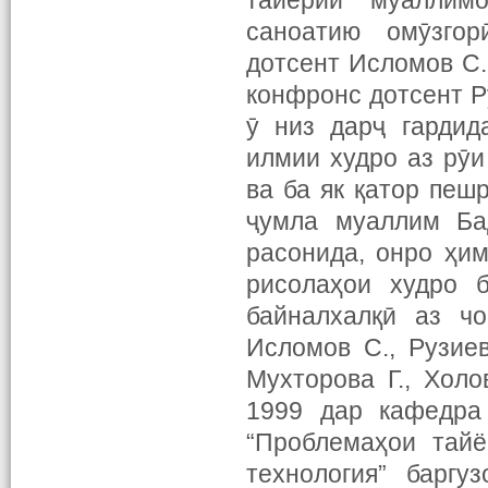
тайёрии муаллим
саноатию омӯзгор
дотсент Исломов С.
конфронс дотсент Р
ӯ низ дарҷ гардид
илмии худро аз рӯи
ва ба як қатор пеш
ҷумла муаллим Ба
расонида, онро ҳи
рисолаҳои худро 
байналхалқӣ аз ч
Исломов С., Рузиев
Мухторова Г., Хол
1999 дар кафедра
“Проблемаҳои тайё
технология” баргу