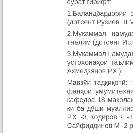
сурат гирифт:
1.Баландбардории 
(дотсент Рӯзиев Ш.М
2.Мукаммал намуд
таълим (дотсент Ис
3.Мукаммал намуда
устохонаҳои таълим
Ахмедзянов Р.Х.)
Мавзӯи тадқиқотӣ:
фанҳои умумитехни
кафедра 18 мақолаи
ки ба дӯши муаллиф
Р.Х. -3, Кодиров К. -
Сайфиддинов М -2 р