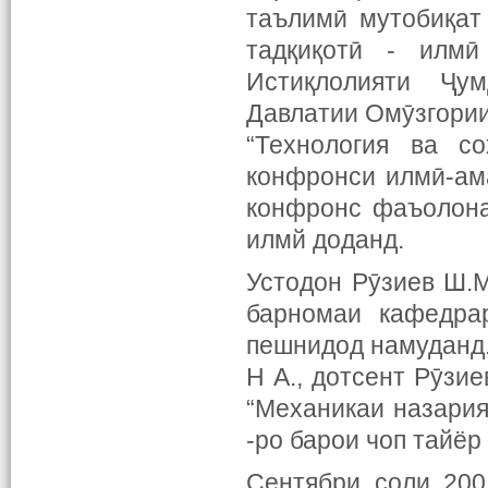
таълимӣ мутобиқат
тадқиқотӣ - илм
Истиқлолияти Ҷу
Давлатии Омӯзгории
“Технология ва с
конфронси илмӣ-ам
конфронс фаъолона
илмй доданд.
Устодон Рӯзиев Ш.М
барномаи кафедра
пешнидод намуданд.
Н А., дотсент Рӯзи
“Механикаи назария
-ро барои чоп тайёр
Сентябри соли 200