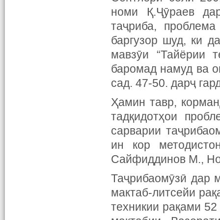
номи Қ.Ҷӯраев дар
таҷриба, проблема
баргузор шуд, ки д
мавзӯи “Тайёрии т
баромад намуд ва о
сад. 47-50. дарҷ гар
Ҳамин тавр, корма
тадқидотҳои проб
сарварии таҷрибао
ин кор методисто
Сайфиддинов М., Ноз
Таҷрибаомӯзӣ дар ма
мактаб-литсейи рақ
техникии рақами 52