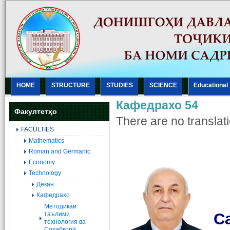
HOME
STRUCTURE
STUDIES
SCIENCE
Еducational
Кафедрахо 54
Факултетҳо
There are no translati
FACULTIES
Mathematics
Roman and Germanic
Economy
Technology
Декан
Кафедраҳо
Методикаи
С
таълими
технология ва
Соҳибкорӣ