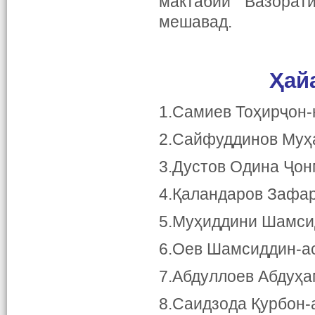
мактабии Вазорат
мешавад.
Ҳай
1.Самиев Тоҳирҷон-
2.Сайфуддинов Муҳ
3.Дустов Одина Ҷон
4.Қаландаров Зафар
5.Муҳиддини Шамси
6.Оев Шамсиддин-ас
7.Абдуллоев Абдуҳа
8.Саидзода Қурбон-