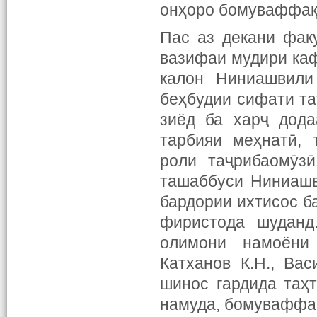
онҳоро бомуваффақ
Пас аз декани фак
вазифаи мудири каф
калон Ниниашвили
беҳбудии сифати та
зиёд ба харҷ дода
тарбияи меҳнатӣ, 
роли таҷрибаомӯзӣ
ташаббуси Ниниашв
бардории ихтисос б
фиристода шуданд
олимони намоёни 
Катханов К.Н., Вас
шинос гардида таҳ
намуда, бомуваффақ