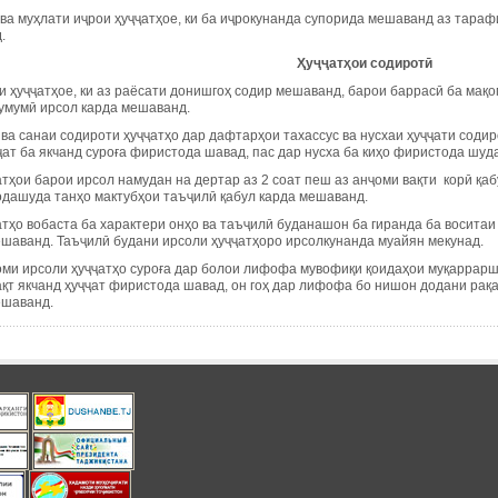
 ва муҳлати иҷрои ҳуҷҷатҳое, ки ба иҷрокунанда супорида мешаванд аз тара
.
Ҳ
у
ҷҷ
ат
ҳ
ои
содирот
ӣ
 ҳуҷҷатҳое, ки аз раёсати донишгоҳ содир мешаванд, барои баррасӣ ба мақо
умумӣ ирсол карда мешаванд.
 ва санаи содироти ҳуҷҷатҳо дар дафтарҳои тахассус ва нусхаи ҳуҷҷати сод
ҷат ба якчанд суроға фиристода шавад, пас дар нусха ба киҳо фиристода шуд
тҳои барои ирсол намудан на дертар аз 2 соат пеш аз анҷоми вақти корӣ қа
дашуда танҳо мактубҳои таъҷилӣ қабул карда мешаванд.
тҳо вобаста ба характери онҳо ва таъҷилӣ буданашон ба гиранда ба воситаи
ешаванд. Таъҷилӣ будани ирсоли ҳуҷҷатҳоро ирсолкунанда муайян мекунад.
оми ирсоли ҳуҷҷатҳо суроға дар болои лифофа мувофиқи қоидаҳои муқаррарш
ақт якчанд ҳуҷҷат фиристода шавад, он гоҳ дар лифофа бо нишон додани рақа
ешаванд.