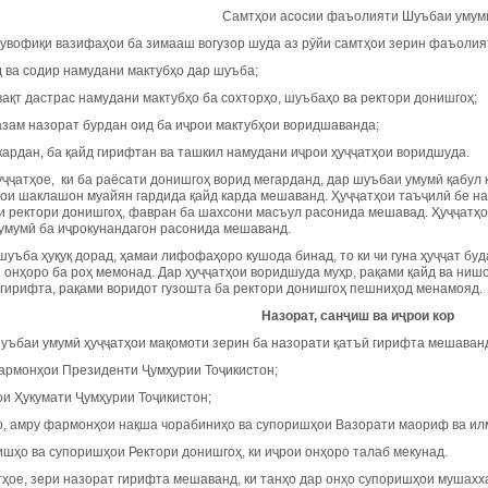
Самтҳои асосии фаъолияти Шуъбаи умум
увофиқи вазифаҳои ба зимааш вогузор шуда аз рӯйи самтҳои зерин фаъолия
 ва содир намудани мактубҳо дар шуъба;
ақт дастрас намудани мактубҳо ба сохторҳо, шуъбаҳо ва ректори донишгоҳ;
азам назорат бурдан оид ба иҷрои мактубҳои воридшаванда;
кардан, ба қайд гирифтан ва ташкил намудани иҷрои ҳуҷҷатҳои воридшуда.
уҷҷатҳое, ки ба раёсати донишгоҳ ворид мегарданд, дар шуъбаи умумӣ қабул
ои шаклашон муайян гардида қайд карда мешаванд. Ҳуҷҷатҳои таъҷилӣ бе на
и ректори донишгоҳ, фавран ба шахсони масъул расонида мешавад. Ҳуҷҷатҳо
умумӣ ба иҷрокунандагон расонида мешаванд.
уъба ҳуқуқ дорад, ҳамаи лифофаҳоро кушода бинад, то ки чи гуна ҳуҷҷат б
 онҳоро ба роҳ мемонад. Дар ҳуҷҷатҳои воридшуда муҳр, рақами қайд ва ниш
 гирифта, рақами воридот гузошта ба ректори донишгоҳ пешниҳод менамояд.
Назорат, сан
ҷ
иш
ва
и
ҷ
рои
кор
шуъбаи умумӣ ҳуҷҷатҳои мақомоти зерин ба назорати қатъӣ гирифта мешаван
фармонҳои Президенти Ҷумҳурии Тоҷикистон;
ои Ҳукумати Ҷумҳурии Тоҷикистон;
ҳо, амру фармонҳои нақша чорабиниҳо ва супоришҳои Вазорати маориф ва ил
шҳо ва супоришҳои Ректори донишгоҳ, ки иҷрои онҳоро талаб мекунад.
тҳое, зери назорат гирифта мешаванд, ки танҳо дар онҳо супоришҳои мушахха