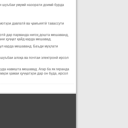
фи шуъбаи умумӣ назорати доимӣ бурда
мотҳои давлатӣ ва ҷамъиятӣ тавассути
иротӣ дар парванда нигоҳ дошта мешаванд,
ани ҳуҷҷат қайд карда мешавад.
бул карда мешаванд. Баъди муҳлати
 шуъбаи алоқа ва почтаи электронӣ ирсол
уда навишта мешавад. Агар ба як гиранда
мҳои ҳамаи ҳуҷҷатҳои дар он буда, ирсол