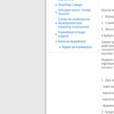
Teaching College
Omuzgori javon "Young
Шуъба м
Teacher"
1. Ворид
Center for professional
2. Сарив
development and
retraining of personnel
3. Мунт
Department of legal
4.Қабул 
support
General department
Ҳамаи ҳ
дафтарҳ
Мудир ва кормандон
таъинот
шуъбаи 
Мудири ш
иҷроиши
назорат
1. Дар 
- амру 
- қарорҳ
- қарор
- фармои
2. Ҳуҷҷа