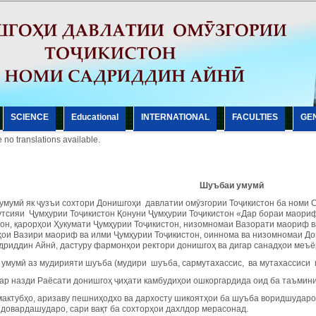
SCIENCE
Еducational
INTERNATIONAL
FACULTIES
GE
 no translations available.
Шуъбаи умум
ӣ
умумӣ як ҷузъи сохтори Донишгоҳи давлатии омӯзгории Тоҷикистон ба номи 
утсияи Ҷумҳурии Тоҷикистон Қонуни Ҷумҳурии Тоҷикистон «Дар бораи маори
он, қарорҳои Ҳукумати Ҷумҳурии Тоҷикистон, низомномаи Вазорати маориф в
ои Вазири маориф ва илми Ҷумҳурии Тоҷикистон, оиннома ва низомномаи До
дриддин Айнӣ, дастуру фармонҳои ректори донишгоҳ ва дигар санадҳои меъё
умумӣ аз мудирияти шуъба (мудири шуъба, сармутахассис, ва мутахассиси п
ар назди Раёсати донишгоҳ ҷиҳати камбудиҳои ошкоргардида оид ба таъмини
мактубҳо, аризаву пешниҳодхо ва дархосту шикоятҳои ба шуъба воридшударо 
 довардашударо, сари вақт ба сохторҳои дахлдор мерасонад.