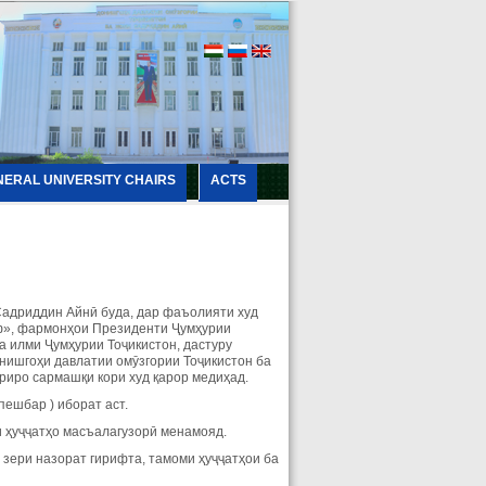
NERAL UNIVERSITY CHAIRS
ACTS
Садриддин Айнӣ буда, дар фаъолияти худ
ф», фармонҳои Президенти Ҷумҳурии
а илми Ҷумҳурии Тоҷикистон, дастуру
нишгоҳи давлатии омӯзгории Тоҷикистон ба
риро сармашқи кори худ қарор медиҳад.
ешбар ) иборат аст.
 ҳуҷҷатҳо масъалагузорӣ менамояд.
зери назорат гирифта, тамоми ҳуҷҷатҳои ба