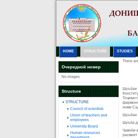
HOME
STRUCTURE
STUDIES
There are
Очередной номер
No images
Шуъбаи 
Structure
Констит
Тоҷикист
STRUCTURE
фармонҳ
номи Са
Council of scientists
Шуъбаи 
Union of teachers and
employees
Шуъба д
University Board
Ҷавоби 
Human resources
расмият
department