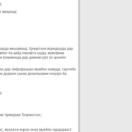
ӣ
т мекунад:
 карда мешаванд. Ҳуҷҷатҳои воридшуда дар
вбат ба қайд гирифта шуда, мувофиқи
и боқимонда дар давоми рӯз аз ҷониби
удан дар лифофаҳоро муайян намуда, тартиби
он додани санаи дохилшавии онҳоро ба
д:
ми Ҷумҳурии Тоҷикистон;
с, муҳлати иҷрои онҳо муайян гардидааст.