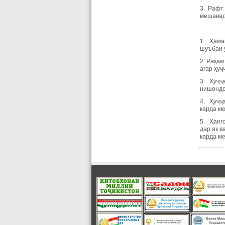
3. Рафт
мешавад
1. Ҳамаи
шуъбаи 
2. Рақам
агар ҳуҷ
3. Ҳуҷҷа
нишондо
4. Ҳуҷҷа
карда м
5. Ҳанг
дар як в
карда м