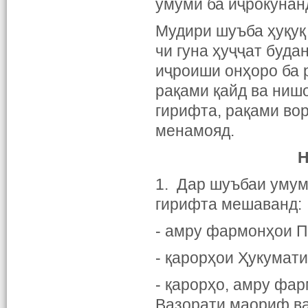
умумӣ ба иҷрокунан
Мудири шуъба ҳуқуқ
чи гуна ҳуҷҷат буд
иҷроиши онҳоро ба 
рақами қайд ва ниш
гирифта, рақами во
менамояд.
Н
1. Дар шуъбаи умум
гирифта мешаванд:
- амру фармонҳои П
- қарорҳои Ҳукумат
- қарорҳо, амру фа
Вазорати маориф ва