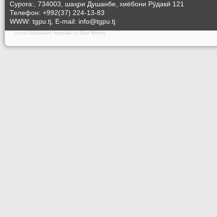
Суроға:, 734003, шаҳри Душанбе, хиёбони Рӯдакӣ 121
Телефон: +992(37) 224-13-83
WWW: tgpu.tj, E-mail: info@tgpu.tj
Joomla
Education template
by
Earn Money
.