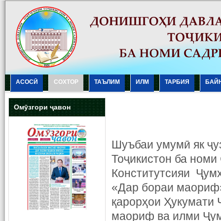
АСОСӢ
СОХТОР
ТАЪЛИМ
ИЛМ
ТАРБИЯ
БАЙ
Омӯзгори ҷавон
Шуъбаи умумӣ як ҷу
Тоҷикистон ба номи
Конститутсияи Ҷумҳ
«Дар бораи маориф»
қарорҳои Ҳукумати 
маориф ва илми Ҷум