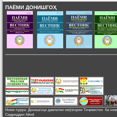
ПАЁМИ ДОНИШГОҲ
Номи пурра: Донишгоҳи давлатии омӯзгории Тоҷикистон ба но
Садриддин Айнӣ