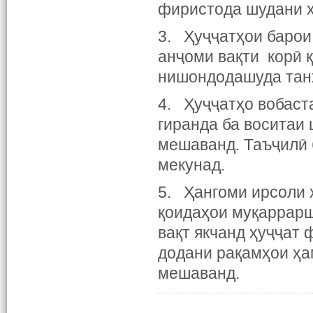
фиристода шудани ҳ
3. Ҳуҷҷатҳои барои 
анҷоми вақти корӣ 
нишондодашуда танҳ
4. Ҳуҷҷатҳо вобаст
гиранда ба воситаи 
мешаванд. Таъҷилӣ 
мекунад.
5. Ҳангоми ирсоли 
қоидаҳои муқаррарш
вақт якчанд ҳуҷҷат
додани рақамҳои ҳам
мешаванд.