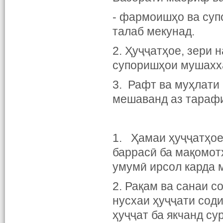
- фармоишҳо ва суп
талаб мекунад.
2. Ҳуҷҷатҳое, зери 
супоришҳои мушахха
3. Рафт ва муҳлати 
мешаванд аз тарафи
1. Ҳамаи ҳуҷҷатҳое
баррасӣ ба мақомот
умумӣ ирсол карда 
2. Рақам ва санаи с
нусхаи ҳуҷҷати сод
ҳуҷҷат ба якчанд су