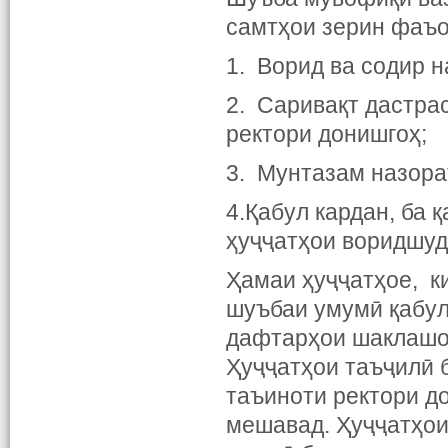
самтҳои зерин фаъо
1. Ворид ва содир 
2. Саривақт дастра
ректори донишгоҳ;
3. Мунтазам назора
4.Қабул кардан, ба 
ҳуҷҷатҳои воридшуд
Ҳамаи ҳуҷҷатҳое, к
шуъбаи умумӣ қабул
дафтарҳои шаклашон
Ҳуҷҷатҳои таъҷилӣ 
таъиноти ректори д
мешавад. Ҳуҷҷатҳои