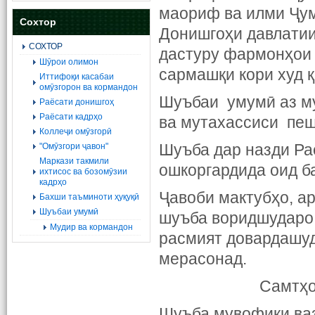
маориф ва илми Ҷум
Сохтор
Донишгоҳи давлатии
СОХТОР
дастуру фармонҳои 
Шӯрои олимон
сармашқи кори худ 
Иттифоқи касабаи
омӯзгорон ва кормандон
Шуъбаи умумӣ аз м
Раёсати донишгоҳ
Раёсати кадрҳо
ва мутахассиси пешб
Коллеҷи омӯзгорӣ
"Омӯзгори ҷавон"
Шуъба дар назди Ра
Маркази такмили
ошкоргардида оид б
ихтисос ва бозомӯзии
кадрҳо
Ҷавоби мактубҳо, а
Бахши таъминоти ҳуқуқӣ
Шуъбаи умумӣ
шуъба воридшударо 
Мудир ва кормандон
расмият довардашуд
мерасонад.
Самтҳо
Шуъба мувофиқи ваз