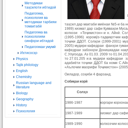
Методикаи
таҳсилоти ибтидоӣ
Педагогика,
психология ва
методикаи тарбияи
таҳсил дар мактаби миёнаи №5-и ба но
томактабӣ
1989) хизмат дар сафи Қувваҳои Муса
Педагогика ва
колхози «Тоҷикистон»-и н. Айнӣ. С
психологияи
(1995-1996) коромӯз-тадқиқотчии ка
синфҳои ибтидоӣ
тоҷики ДДОТ. Солҳои (1999-2001) му
2005) мудири кафедраи фанҳои гуман
Педагогикаи умумӣ
кафедраи забонҳои Донишкадаи нақл
Ихтисосҳо
С.Улуғзода. Аз 01.03. 2009 то 01.04.
то 27.01.205 и.в. мудири кафедраи 
Physics
адабиёти тоҷики ДДОТ ба номи С.Айн
Tajik philology
«Аълочии маорифи Тоҷикистон» (2005
English
Оиладор, соҳиби 4 фарзанд.
Chemistry
Собиқаи корӣ
Russian language and
literature
Солҳо
Biology
Geography
1986-1987
коргари корхона
History
Психология
1987-1989
хизмат дар саф
1989-1990
колхозчии колхо