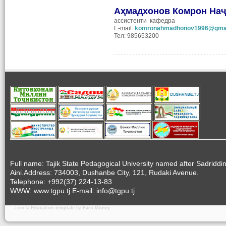
Аҳмадхонов Комрон На
ассистенти кафедра
E-mail:
komronahmadhonov1996@gmai
Тел: 985653200
Full name: Tajik State Pedagogical University named after Sadriddi
Aini.Address: 734003, Dushanbe City, 121, Rudaki Avenue.
Telephone: +992(37) 224-13-83
WWW: www.tgpu.tj E-mail: info@tgpu.tj
Joomla
Education template
by
Earn Money
.