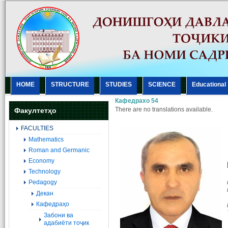
HOME
STRUCTURE
STUDIES
SCIENCE
Еducational
Кафедрахо 54
There are no translations available.
Факултетҳо
FACULTIES
Mathematics
Roman and Germanic
Economy
Technology
Pedagogy
Декан
Кафедраҳо
Забони ва
адабиёти тоҷик