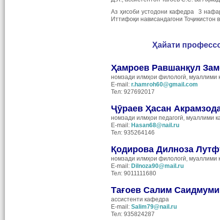
Аз ҳисоби устодони кафедра 3 нафар
Иттифоқи нависандагони Тоҷикистон 
Ҳайати профессо
Ҳамроев Равшанқул За
номзади илмҳои филологӣ, муаллими 
Е-mail:
r.hamroh60@gmail.com
Тел: 927692017
Ҷӯраев Ҳасан Акрамзод
номзади илмҳои педагогӣ, муаллими к
Е-mail:
Hasan68@nail.ru
Тел: 935264146
Қодирова Дилноза Лутф
номзади илмҳои филологӣ, муаллими 
Е-mail:
Dilnoza90@mail.ru
Тел: 9011111680
Тағоев Салим Саидмум
ассистенти кафедра
Е-mail:
Salim79@nail.ru
Тел: 935824287