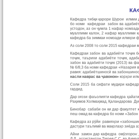
КА
Кафедра тибқи қарори Шурои илмии д
бо номи кафедраи забон ва адабиёт
устодон, аз он ҷумла 1 нафар номзади
муаллими калон, 2 нафар муаллими к
кафедра ба зиммаи номзади илмҳои фи
Аз соли 2008 то соли 2015 кафедраи 
Кафедраи забон ва адабиёти тоҷик 
тоҷик, таърихи адабиёти тоҷик, ада
забон ва адабиёти тоҷик (2013) ва 
№ 6/8,3 ба номи кафедраи «Назария в
равия: адабиётшиносӣ ва забоншинос
насли наврас ва ҷавонон»
корҳои илм
Соли 2015 ба сифати мудири кафедр
гардид.
Дар оғози фаъолияти кафедра ҳайати
Раҳимов Холмаҳмад, Қаландарова Дун
Бинобар сабаби он ки дар факултет 
пеш омад ва кафедра бо номи «Забон 
Кафедра аз рӯйи равияҳои «забоншин
дастури таълимӣ ва мақолаҳо зиёда а
Айни замон дар кафедра омӯзгорон: д
Д.Л., ассистентон Тағоев С.С. ва Аҳма