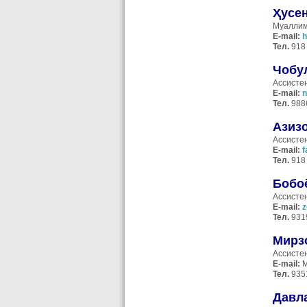
Ҳусе
Муаллим
E-mail:
h
Тел
.
918 
Чобу
Ассисте
E
-
mail
:
n
Тел.
988
Азиз
Ассисте
E
-
mail
:
f
Тел.
918 
Бобо
Ассисте
E
-
mail
:
z
Тел.
931
Мирз
Ассисте
E
-
mail
:
M
Тел.
935
Давл