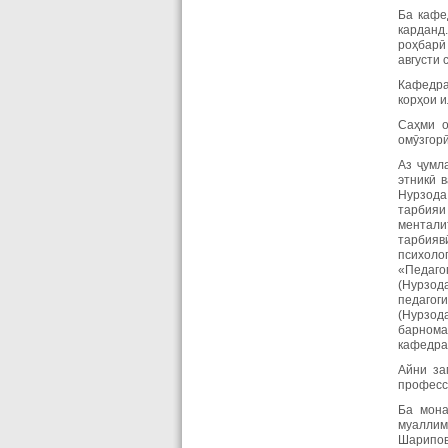
Ба кафе
карданд.
роҳбарӣ 
августи 
Кафедра
корҳои и
Саҳми о
омӯзгорӣ
Аз ҷумла
этникӣ в
Нурзода 
тарбияи
менталит
тарбияв
психоло
«Педаго
(Нурзода
педагог
(Нурзод
барнома
кафедра
Айни за
професс
Ба мона
муаллими
Шарипов