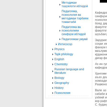
Методикаи
таҳсилоти ибтидоӣ
Педагогика,
Кафедра
психология ва
синфҳои
методикаи тарбияи
психоло
томактабӣ
бояд да
Педагогика ва
факултет
психологияи
факултет
синфҳои ибтидоӣ
шуъбаи р
Педагогикаи умумӣ
Зарурия
соҳаи и
Ихтисосҳо
фанҳои 
Physics
маълумо
Tajik philology
кӯдакони
дигар ф
English
Аз ин гу
Chemistry
кафедра 
Russian language and
literature
Ҳангоми
аъзо до
Biology
номзади
Geography
Раҳмонов
History
Вале аз
Психология
сабаби а
узбекӣ и
кор рафт
С. будан