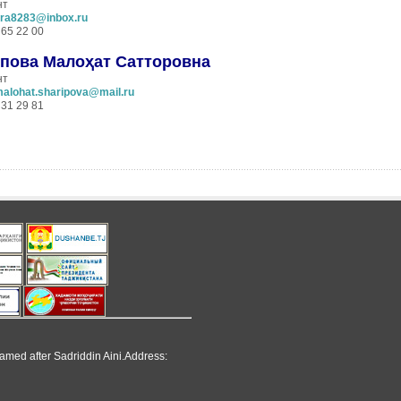
нт
ira8283@inbox.ru
65 22 00
пова Мало
ҳ
ат
Сатторовна
нт
alohat.sharipova@mail.ru
31 29 81
named after Sadriddin Aini.Address: