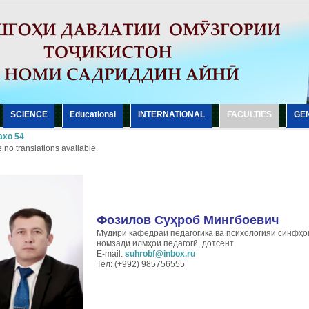
SCIENCE
Еducational
INTERNATIONAL
FACULTIES
GE
хо 54
 no translations available.
Фозилов Суҳроб Мингбоевич
Мудири кафедраи педагогика ва психологияи синфҳо
номзади илмҳои педагогӣ, дотсент
E-mail:
suhrobf@inbox.ru
Тел: (+992) 985756555