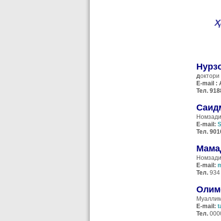
Ҳ
Нурз
д
октори
E-mail : 
Тел. 91
Саид
Номзад
E-mail:
S
Тел
. 90
Мама
Номзад
E-mail:
m
Тел
.
934
Олим
Муаллим
E
-
mail
:
t
Тел.
000