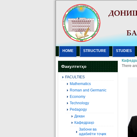
HOME
STRUCTURE
STUDIES
Кафедра
There are
Факултетҳо
FACULTIES
Mathematics
Roman and Germanic
Economy
Technology
Pedagogy
Декан
Кафедраҳо
Забони ва
адабиёти тоҷик