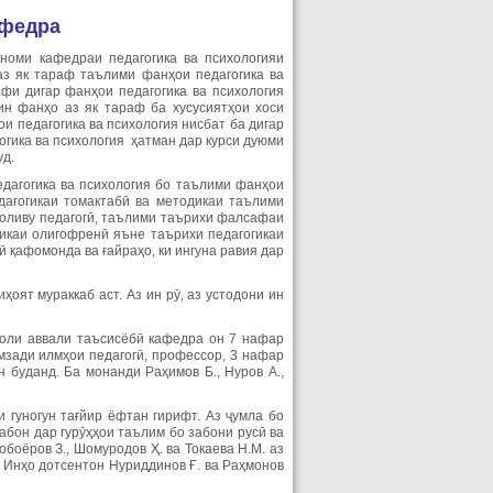
афедра
номи кафедраи педагогика ва психологияи
аз як тараф таълими фанҳои педагогика ва
афи дигар фанҳои педагогика ва психология
ин фанҳо аз як тараф ба хусусиятҳои хоси
и педагогика ва психология нисбат ба дигар
огика ва психология ҳатман дар курси дуюми
уд.
едагогика ва психология бо таълими фанҳои
дагогикаи томактабӣ ва методикаи таълими
соливу педагогӣ, таълими таърихи фалсафаи
гикаи олигофренӣ яъне таърихи педагогикаи
 қафомонда ва ғайраҳо, ки ингуна равия дар
оят мураккаб аст. Аз ин рӯ, аз устодони ин
Соли аввали таъсисёбӣ кафедра он 7 нафар
мзади илмҳои педагогӣ, профессор, 3 нафар
 буданд. Ба монанди Раҳимов Б., Нуров А.,
 гуногун тағйир ёфтан гирифт. Аз ҷумла бо
абон дар гурӯҳҳои таълим бо забони русӣ ва
боёров З., Шомуродов Ҳ. ва Токаева Н.М. аз
. Инҳо дотсентон Нуриддинов Ғ. ва Раҳмонов