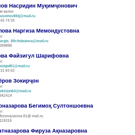
нов Насридин Муқимҷонович
и калон
useinov86tj@mail.ru
45 74 55
лова Наргиза Мемондустовна
нт
argis_89chobuiova@mail.ru
669896
ова Файзигул Шарифовна
нт
aizigul81@mail.ru
31 83 62
ёров Зокирҷон
нт
okirjon64@mail.ru
942414
оназарова Бегим
оҳ
Султоншоевна
нт
irzonazarova.81@ mail.ru
119316
а
тназарова Фируза
Ақназаровна