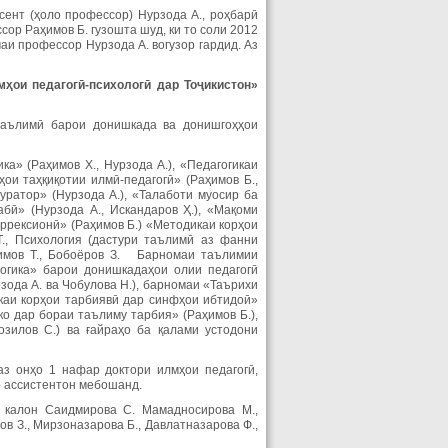
сент (ҳоло профессор) Нурзода А., роҳбарӣ
ор Раҳимов Б. гузошта шуд, ки то соли 2012
аи профессор Нурзода А. вогузор гардид. Аз
ҳои педагогӣ-психологӣ дар Тоҷикистон»
таълимӣ барои донишкада ва донишгоҳҳои
ка» (Раҳимов Х., Нурзода А.), «Педагогикаи
ҳои таҳқиқотии илмӣ-педагогӣ» (Раҳимов Б.,
куратор» (Нурзода А.), «Талаботи муосир ба
бӣ» (Нурзода А., Искандаров Ҳ.), «Мақоми
оррексионӣ» (Раҳимов Б.) «Методикаи корҳои
Т., Психология (дастури таълимӣ аз фанни
Олимов Т., Бобоёров З. Барномаи таълимии
огика» барои донишкадаҳои олии педагогӣ
зода А. ва Чобулова Н.), барномаи «Таърихи
икаи корҳои тарбиявӣ дар синфҳои ибтидоӣ»
о дар бораи таълиму тарбия» (Раҳимов Б.),
зилов С.) ва ғайраҳо ба қалами устодони
з онҳо 1 нафар доктори илмҳои педагогӣ,
р ассистентон мебошанд.
ми калон Саидмирова С. Мамадносирова М.,
ов З., Мирзоназарова Б., Давлатназарова Ф.,