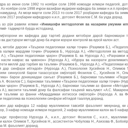
дра аз июни соли 1992 то ноябри соли 1998 номзади илмҳои педагогӣ, дот
 Аз ноябри соли 1998 иҷрои вазифаи мудирии кафедра ба зимаи н.и.п.професс
намуданд. Аз моҳи марти соли 2013 то соли 2017 роҳбарии кафедра ба зимм
соли 2017 роҳбарии кафедраро н.и.п., дотсент Фозилов С.М. ба уҳда дорад.
 аз рӯи равияи илмии «
Инкишофи методология ва назарияи умумии илм
лмӣ- тадқиқотӣ бурда истодаанд.
мӯзгорони ин кафедра дар тартиб додани китобҳои дарсӣ барномаҳои 
 ва дастурҳои методӣ доир ба иҷрои корҳои контролӣ ва курсӣ калон аст.
, китоби дарсии «Таърихи педагогикаи халқи тоҷик» (Раҳимов Б.), «Педагоги
а халқии мардуми тоҷик» (Раҳимов Б., Нурзода А.), «Методология ва метод
А.), «Таърихи педагогикаи ҷаҳон» (Раҳимов Б. ва Нурзода А.), «Раҳнамои 
 насли наврас ва ҷавонон» (Нурзода А.), «Идора ва назорати дохилимакта
ети миллӣ дар тарбия ва таълим» (Раҳимов Б., Нурзода А.), «Педагогикаи к
ӣ дар синфҳои ибтидоӣ» (Нурзода А.), Психология Ҳусейнов Н., Олимов 
гияи синнусолӣ барои тахассусҳои омӯзгорӣ) Фозилов С., Ҳусейнов Н., 
гика» барои донишкадаи санъат (Раҳимов Б.), барномаи таълимии «Педаг
 А. Фозилов С.), барномаи таълимии «Таърихи педагогикаи халқи тоҷик» (Нур
икаи ҷаҳон» (Раҳимов Б., Нурзода А.), барномаи таълими аз фанни «Метод
а А.), васоити таълимӣ доир ба фалсафаи таърихӣ маълумот «А.С. Макаренк
и таълими аз фанни «Муқаддимаи ихтисоси омӯзгорӣ» (Нурзода А. ва Фо
и педагогика ва психологияи синфҳои ибтидоӣ тааллуқ доранд.
мон дар кафедра 12 нафар муаллимони тавсибӣ фаъолият мекунанд, ки а
ор, 3 нафар номзади илмҳои педагогӣ, 2 нафар муаллимони калон ва 6 нафа
нди: профессор Нурзода А., н.и.п., дотсент Фозилов С., н.и.п., муалли
 калон Олимов Т., Ҳусейнов Н., ассистентон Чобулова Н., Азизова Ф., Бобоёр
а М. фаъолият доранд.