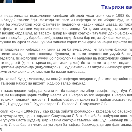
Таърихи к
и педагогика ва психологияи синфҳои ибтидоӣ моҳи июни соли 1992 бо 
 ибтидоӣ таъсис ёфт. Мақсади таъсиси ин кафедра аз он иборат буд, ки 
гия ба хусусиятҳои хоси факултети педагогика наздик карда шавад, аз тар
р факултет мавқеи марказиро ишғол намоянд. Бо ҳамин мақсад, таълими 
 наздик карда шуд, аз тарафи дигар миқдори соатҳои таълимӣ доир ба фанҳо
ҳо таносубан ду баробар зиёд карда шуд. Илова бар ин, аз рӯи фанҳои педаг
ӯзона ва курси сеюми шуъбаи ғоибона иҷрои кори курсӣ ба нақша гирифта ш
ти ташкили ин кафедра инчунин аз он ба вуҷуд омад, ки таълими фанҳои п
хтисос ҳамоҳанг сохта шаванд. Чунончи, таълими педагогикаи умумӣ ба пе
педагогӣ, психологияи умумӣ бо психологияи бачагона ва психологияи синну
ти педагогӣ (ҳоло таърихи педагогикаи ҷаҳон) бо таълими таърихи педаго
 фикран қафомонда (ноқусулақлон). Ё худ бачагони аз ҷиҳати инкишофи фикрӣ
акултетҳои донишгоҳ тамоман ба назар намерасад.
фтаҳо пай бурда мешавад, ки номгӯи кафедра зоҳиран одӣ, аммо таркибан ниҳ
тайёрии махсус ва ниҳоят ҷиддиро талаб мекунад.
 таъсис додани кафедра ҳамаи ин ба назари эътибор гирифта шуда буд. 
шт, ки миқдоран қариб тағйир наёфт. Аз 7 нафар аъзои кафедра 1 нафар но
 илмҳои педагогӣ, дотсент; 1 нафар омӯзгори калон ва 2 нафар ассистентон
 С., Нуриддинов Ғ., Худоназаров Б., Ризоев А., Салуквадзе С.В.
 соли хониши 1994-1995 сар карда ҳайати кормандони кафедра бо сабабҳои
з ҷумҳури муҳоҷират кардани Салуквадзе С.В. ва бо сабаби набудани довтал
н гурӯҳҳо баста шуданд. Дар натиҷа соатҳои таълимӣ кам шуд. Бинобар ин Бо
анд. Илова бар ин қисме аз устодон ба нафақа баромаду, дигаре фавтиданд
д.