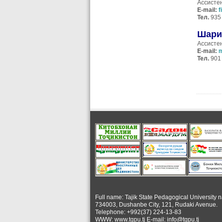
Ассисте
E
-
mail
:
f
Тел.
935 
Шари
Ассисте
E
-
mail
:
m
Тел
.
901 
Full name: Tajik State Pedagogical University 
734003, Dushanbe City, 121, Rudaki Avenue.
Telephone: +992(37) 224-13-83
WWW: www.tgpu.tj E-mail: info@tgpu.tj