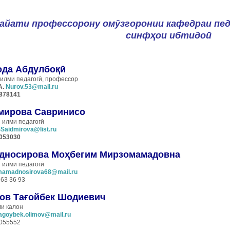
айати профессорону омӯзгоронии кафедраи пед
синфҳои ибтидоӣ
ода Абдулбоқӣ
 илми педагогӣ, профессор
A.
Nurov.53@mail.ru
8878141
мирова Савринисо
и
илми педагогӣ
Saidmirova@list.ru
1053030
дносирова Моҳбегим Мирзомамадовна
и
илми педагогӣ
amadnosirova68@mail.ru
 63 36 93
ов Тағойбек Шодиевич
и калон
agoybek.olimov@mail.ru
055552