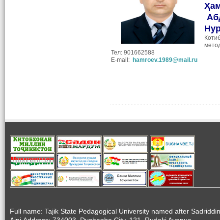
Ҳа
Аб
Ну
Коти
мето
Тел: 901662588
E-mail:
hamroev.1989@mail.ru
Full name: Tajik State Pedagogical University named after Sadriddi