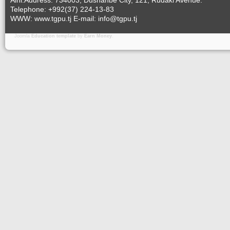
Aini.Address: 734003, Dushanbe City, 121, Rudaki Avenue.
Telephone: +992(37) 224-13-83
WWW: www.tgpu.tj E-mail: info@tgpu.tj
Joomla
Education template
by
Earn Money
.