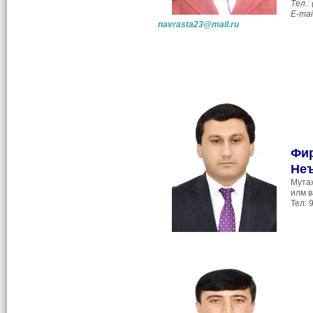
Тел.:
E-mai
navrasta23@mail.ru
Фи
Не
Мута
илм в
Тел: 