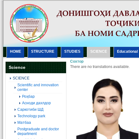
HOME
STRUCTURE
STUDIES
SCIENCE
Еducational
Сохтор
There are no translations available.
Science
SCIENCE
Scientific and innovation
center
Роҳбар
Асноди дахлдор
Саркотиби ШД
Technology park
Матбаа
Postgraduate and doctor
department