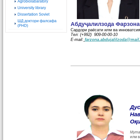
Agrobiolabaratory
University library
Dissertation Soviet
ШД доктори фалсафа
Абду
ҷ
алилзода
Фарзона
(PHD)
Сардори раёсати илм ва инноватси
Тел: (+992) 909-00-00-10
E-mail:
farzona.abdujalilzoda@mail
Ду
На
Оқ
Мута
илм в