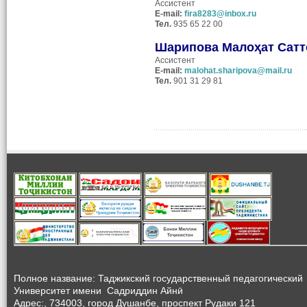
Ассистент
E
-
mail
:
fira8283@inbox.ru
Тел.
935 65 22 00
Шарипова Мало
ҳ
ат
Сатт
Ассистент
E
-
mail
:
malohat.sharipova@mail.ru
Тел
.
901 31 29 81
Полное название: Таджикский государственный педагогический
Университет
имени Садриддин Айнӣ
Адрес:, 734003, город Душанбе, проспект Рудаки 121