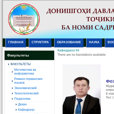
ГЛАВНАЯ
СТРУКТУРА
ОБРАЗОВАНИЕ
НАУКА
ВО
Кафедрахо 54
There are no translations available.
Факультеты
ФАКУЛЬТЕТЫ
Mатематика ва
информатика
Романо-германских
Фоз
языков
Мудир
Экономический
номза
Технологический
E-mai
Тел: 
Педагогика
Декан
Кафедраҳо