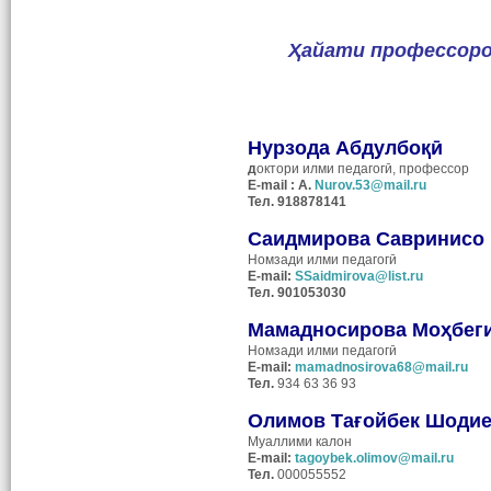
Ҳайати профессоро
Нурзода Абдулбоқӣ
д
октори илми педагогӣ, профессор
E-mail : A.
Nurov.53@mail.ru
Тел. 918878141
Саидмирова Савринисо
Номзади
илми педагогӣ
E-mail:
SSaidmirova@list.ru
Тел
. 901053030
Мамадносирова Моҳбег
Номзади
илми педагогӣ
E-mail:
mamadnosirova68@mail.ru
Тел
.
934 63 36 93
Олимов Тағойбек Шоди
Муаллими калон
E
-
mail
:
tagoybek.olimov@mail.ru
Тел.
000055552