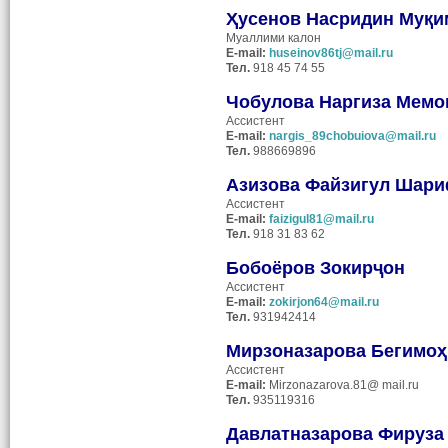
Ҳусенов Насридин Муқи
Муаллими калон
E-mail:
huseinov86tj@mail.ru
Тел
.
918 45 74 55
Чобулова Наргиза Мемо
Ассистент
E
-
mail
:
nargis_89chobuiova@mail.ru
Тел.
988669896
Азизова Файзигул Шар
Ассистент
E
-
mail
:
faizigul81@mail.ru
Тел.
918 31 83 62
Бобоёров Зокирҷон
Ассистент
E
-
mail
:
zokirjon64@mail.ru
Тел.
931942414
Мирзоназарова Бегим
о
Ассистент
E
-
mail
:
Mirzonazarova.81@ mail.ru
Тел.
935119316
Давла
тназарова Фируз