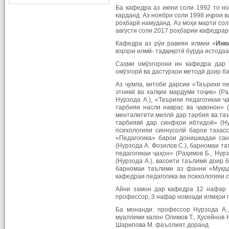
Ба кафедра аз июни соли 1992 то но
карданд. Аз ноябри соли 1998 иҷрои в
роҳбарӣ намуданд. Аз моҳи марти сол
августи соли 2017 роҳбарии кафедраро 
Кафедра аз рӯи равияи илмии «
Инк
корҳои илмӣ- тадқиқотӣ бурда истодаа
Саҳми омӯзгорони ин кафедра дар 
омӯзгорӣ ва дастурҳои методӣ доир ба 
Аз ҷумла, китоби дарсии «Таърихи пед
этникӣ ва халқии мардуми тоҷик» (Ра
Нурзода А.), «Таърихи педагогикаи ҷ
тарбияи насли наврас ва ҷавонон» (
менталитети миллӣ дар тарбия ва таъ
тарбиявӣ дар синфҳои ибтидоӣ» (Ну
психологияи синнусолӣ барои тахас
«Педагогика» барои донишкадаи сан
(Нурзода А. Фозилов С.), барномаи та
педагогикаи ҷаҳон» (Раҳимов Б., Ну
(Нурзода А.), васоити таълимӣ доир
барномаи таълими аз фанни «Муқадд
кафедраи педагогика ва психологияи 
Айни замон дар кафедра 12 нафар м
профессор, 3 нафар номзади илмҳои п
Ба монанди: профессор Нурзода А., 
муаллими калон Олимов Т., Ҳусейнов Н
Шарипова М. фаъолият доранд.