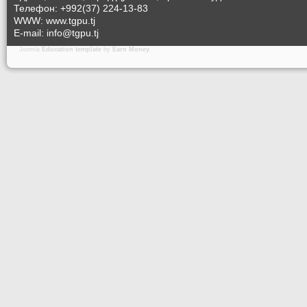
Телефон: +992(37) 224-13-83
WWW: www.tgpu.tj
E-mail: info@tgpu.tj
Joomla
Education template
by
Earn Money
.