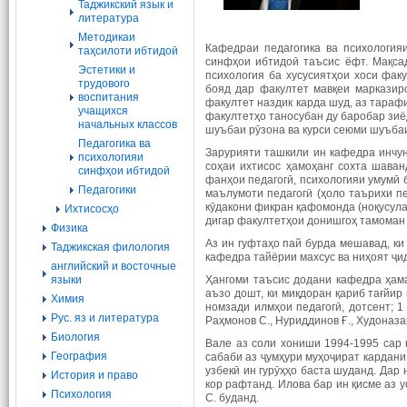
Таджикский язык и
литература
Методикаи
Кафедраи педагогика ва психология
таҳсилоти ибтидоӣ
синфҳои ибтидоӣ таъсис ёфт. Мақсад
Эстетики и
психология ба хусусиятҳои хоси фак
трудового
бояд дар факултет мавқеи марказир
воспитания
факултет наздик карда шуд, аз тараф
учащихся
факултетҳо таносубан ду баробар зиёд
начальных классов
шуъбаи рӯзона ва курси сеюми шуъбаи
Педагогика ва
Зарурияти ташкили ин кафедра инчун
психологияи
соҳаи ихтисос ҳамоҳанг сохта шаван
синфҳои ибтидоӣ
фанҳои педагогӣ, психологияи умумӣ 
Педагогики
маълумоти педагогӣ (ҳоло таърихи п
кӯдакони фикран қафомонда (ноқусулақ
Ихтисосҳо
дигар факултетҳои донишгоҳ тамоман
Физика
Аз ин гуфтаҳо пай бурда мешавад, ки 
Таджикская филология
кафедра тайёрии махсус ва ниҳоят ҷи
английский и восточные
языки
Ҳангоми таъсис додани кафедра ҳам
аъзо дошт, ки миқдоран қариб тағйи
Химия
номзади илмҳои педагогӣ, дотсент; 1
Рус. яз и литература
Раҳмонов С., Нуриддинов Ғ., Худоназар
Биология
Вале аз соли хониши 1994-1995 сар 
География
сабаби аз ҷумҳури муҳоҷират кардани
узбекӣ ин гурӯҳҳо баста шуданд. Дар 
История и право
кор рафтанд. Илова бар ин қисме аз 
Психология
С. буданд.