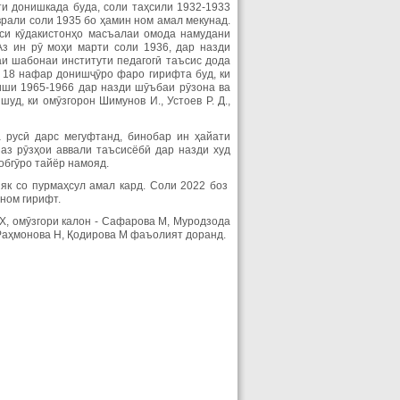
и донишкада буда, соли таҳсили 1932-1933
врали соли 1935 бо ҳамин ном амал мекунад.
иси кӯдакистонҳо масъалаи омода намудани
з ин рӯ моҳи марти соли 1936, дар назди
и шабонаи институти педагогӣ таъсис дода
л 18 нафар донишҷӯро фаро гирифта буд, ки
иши 1965-1966 дар назди шӯъбаи рӯзона ва
д, ки омӯзгорон Шимунов И., Устоев Р. Д.,
а русӣ дарс мегуфтанд, бинобар ин ҳайати
аз рӯзҳои аввали таъсисёбӣ дар назди худ
обгӯро тайёр намояд.
як со пурмаҳсул амал кард. Соли 2022 боз
ном гирифт.
.Х, омӯзгори калон - Сафарова М, Муродзода
, Раҳмонова Н, Қодирова М фаъолият доранд.