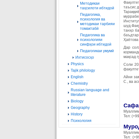
Факулте
Методикаи
таъсис д
таҳсилоти ибтидоӣ
Тараққи
Педагогика,
мурраби
психология ва
Институ
методикаи тарбияи
шуд.Фак
томактабӣ
танҳо б
Педагогика ва
баъдтар
психологияи
Ҳаётова 
синфҳои ибтидоӣ
Дар сол
Педагогикаи умумӣ
корманд
мақсад г
Ихтисосҳо
Physics
Соли 20
факултет
Tajik philology
English
Айни зам
С., ва а
Chemistry
Russian language and
literature
Biology
Сафа
Geography
Муаллим
History
Тел: (+9
Психология
Муро
Муаллим
Тел: (+9