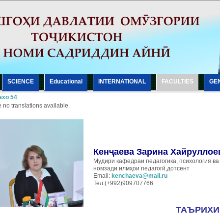
SCIENCE
Еducational
INTERNATIONAL
FACULTIES
GE
хо 54
 no translations available.
Кенҷаева Зарина Хайруллое
Мудири кафедраи педагогика, психология ва
номзади илмҳои педагогӣ,дотсент
Email:
kenchaeva@mail.ru
Тел:(+992)909707766
ТАЪРИХИ