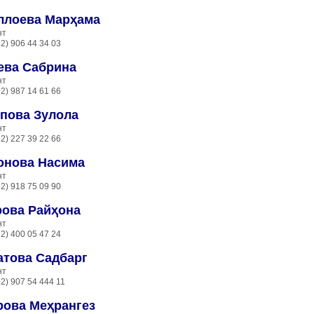
ллоева Марҳама
нт
92) 906 44 34 03
ева Сабрина
нт
92) 987 14 61 66
пова Зулола
нт
92) 227 39 22 66
онова Насима
нт
92) 918 75 09 90
рова Райҳона
нт
92) 400 05 47 24
атова Садбарг
нт
92) 907 54 444 11
рова Меҳрангез