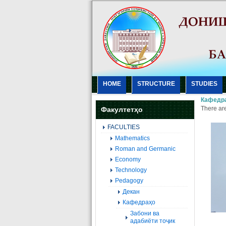
HOME
STRUCTURE
STUDIES
Кафедра
There are
Факултетҳо
FACULTIES
Mathematics
Roman and Germanic
Economy
Technology
Pedagogy
Декан
Кафедраҳо
Забони ва
адабиёти тоҷик