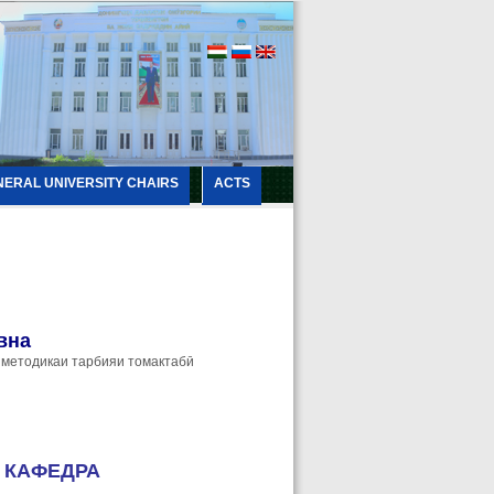
NERAL UNIVERSITY CHAIRS
ACTS
вна
 методикаи тарбияи томактабӣ
 КАФЕДРА