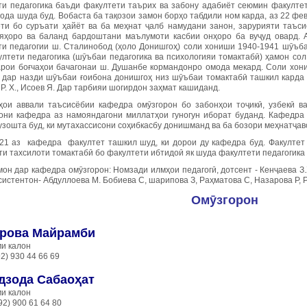
ти педагогика баъди факултети таърих ва забону адабиёт сеюмин факултет
ода шуда буд. Вобаста ба тақозои замон борҳо табдили ном карда, аз 22 фе
ёти бо суръати ҳайёт ва ба меҳнат ҷалб намудани занон, зарурияти таъс
яҳоро ва баланд бардоштани маълумоти касбии онҳоро ба вуҷуд овард. А
ти педагогии ш. Сталинобод (ҳоло Донишгоҳ) соли хониши 1940-1941 шӯъба
ултети педагогика (шӯъбаи педагогика ва психологияи томактабӣ) ҳамон со
арои боғчаҳои бачагонаи ш. Душанбе кормандонро омода мекард. Соли хон
 дар назди шӯъбаи ғоибона донишгоҳ низ шӯъбаи томактабӣ ташкил карда шу
Р. Х., Исоев Я. Дар тарбияи шогирдон заҳмат кашиданд.
ҳои аввали таъсисёбии кафедра омӯзгорон бо забонҳои тоҷикӣ, узбекӣ в
они кафедра аз намояндагони миллатҳои гуногун иборат буданд. Кафедра 
узошта буд, ки мутахассисони соҳибкасбу донишманд ва ба бозори меҳнатҷав
21 аз кафедра факултет ташкил шуд, ки дорои ду кафедра буд. Факултет 
и тахсилоти томактабӣ бо факултети ибтидоӣ як шуда факултети педагогика 
он дар кафедра омӯзгорон: Номзади илмҳои педагогӣ, дотсент - Кенҷаева З
ссистентон- Абдуллоева М. Бобиева С, шарипова З, Раҳматова С, Назарова Р
Омӯзгорон
рова Майрамби
и калон
92) 930 44 66 69
дзода Сабаоҳат
и калон
92) 900 61 64 80