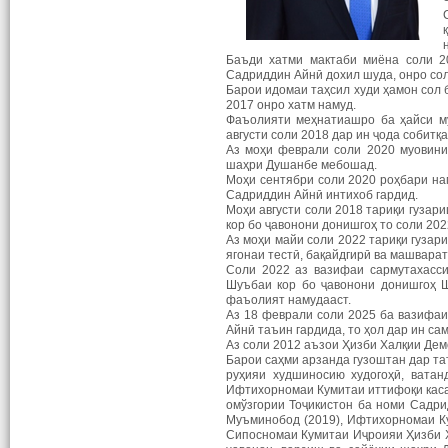
Баъди хатми мактаби миёна соли 2
Садриддин Айнӣ дохил шуда, онро сол
Барои идомаи таҳсил худи ҳамон сол
2017 онро хатм намуд.
Фаъолияти меҳнатиашро ба ҳайси му
августи соли 2018 дар ин ҷода собит
Аз моҳи феврали соли 2020 муовини
шаҳри Душанбе мебошад.
Моҳи сентябри соли 2020 роҳбари на
Садриддин Айнӣ интихоб гардид.
Моҳи августи соли 2018 тариқи гуза
кор бо ҷавонони донишгоҳ то соли 20
Аз моҳи майи соли 2022 тариқи гуза
ягонаи тестӣ, бақайдгирӣ ва машвара
Соли 2022 аз вазифаи сармутахасси
Шуъбаи кор бо ҷавонони донишгоҳ Ш
фаъолият намудааст.
Аз 18 феврали соли 2025 ба вазифа
Айнӣ таъин гардида, то ҳол дар ин са
Аз соли 2012 аъзои Ҳизби Халқии Дем
Барои саҳми арзанда гузоштан дар та
руҳияи худшиносию худогоҳӣ, ватан
Ифтихорномаи Кумитаи иттифоқи каса
омўзгории Тоҷикистон ба номи Садр
Муъминобод (2019), Ифтихорномаи Ку
Сипосномаи Кумитаи Иҷроияи Ҳизби Х