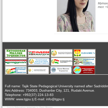
Мутаха
тел: +
Full name: Tajik State Pedagogical University named after Sadriddi
Aini.Address: 734003, Dushanbe City, 121, Rudaki Avenue.
Telephone: +992(37) 224-13-83
WWW: www.tgpu.tj E-mail: info@tgpu.tj
Joomla
Education template
by
Earn Money
.