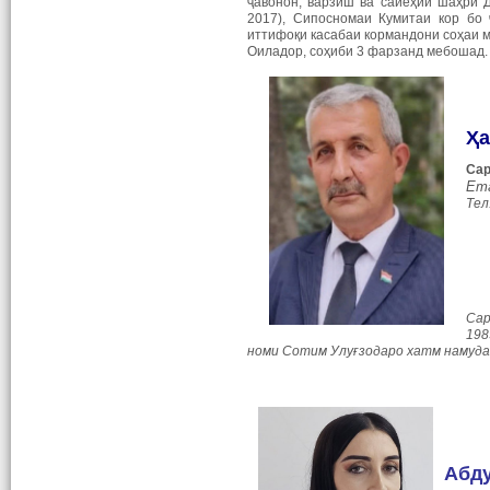
ҷавонон, варзиш ва сайёҳии шаҳри 
2017), Сипосномаи Кумитаи кор бо 
иттифоқи касабаи кормандони соҳаи м
Оиладор, соҳиби 3 фарзанд мебошад.
Ҳа
Сар
Ema
Тел
Сар
198
номи Сотим Улуғзодаро хатм намуда
Абду