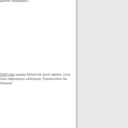
рдонӣ гардидааст.
 1962 дар
шаҳри Кӯлоб ба дунё омада, соли
даи омӯзгории забонҳои Тоҷикистон ба
ебошад.