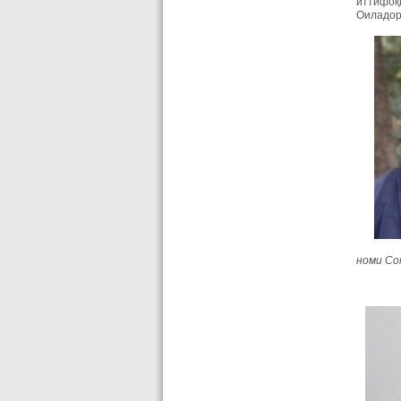
иттифоқи
Оиладор
номи Со