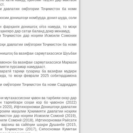
ъло хатм намуд. Ҳангоми таҳсил дар мактаби
ст.
и давлатии омўзгории Тоҷикистон ба номи
носии донишгоҳи номбурда дохил шуда, соли
 фарҳанги донишгоҳ оѓоз намуда, то моҳи
рҳангиро дар сатҳи баланд доир менамуд.
и Тоҷикистон дар ноҳияи Исмоили Сомонии
ҳи давлатии омўзгории Тоҷикистон ба номи
донишгоҳ ба вазифаи сармутахассиси Шуъбаи
ҷавонон ба вазифаи сармутахассиси Маркази
лияти пурсамар намудааст.
варатӣ тариқи гузариш ба вазифаи мудири
ида, то моҳи феврали 2025 собитқадамона
и омўзгории Тоҷикистон ба номи Садриддин
ни мутахассисони ҷавон ва тарбияи онҳо дар
 тарғибгари соҳаи кор бо ҷавонон (2022)
и 2020), Ифтихорномаи Донишгоҳи давлатии
ҷроияи маҳалии Ҳокимияти давлатии ноҳияи
кистон дар ноҳияи Исмоили Сомонӣ (2019),
оили Сомонӣ (2018), Ифтихорномаи Раёсати
, варзиш ва сайёҳии шаҳри Душанбе (2015,
и Тоҷикистон (2017), Сипосномаи Кумитаи