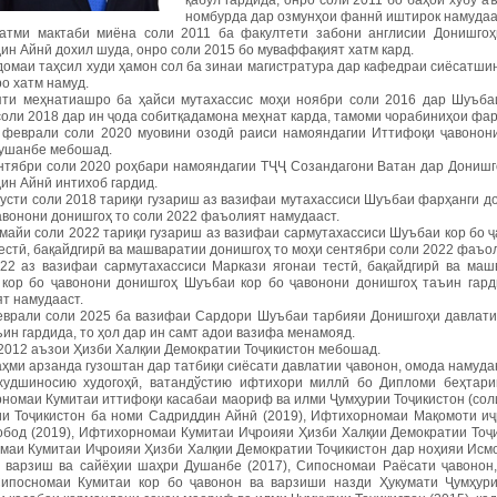
қабул гардида, онро соли 2011 бо баҳои хубу а
номбурда дар озмунҳои фаннӣ иштирок намудаа
атми мактаби миёна соли 2011 ба факултети забони англисии Донишгоҳ
ин Айнӣ дохил шуда, онро соли 2015 бо муваффақият хатм кард.
домаи таҳсил худи ҳамон сол ба зинаи магистратура дар кафедраи сиёсатши
о хатм намуд.
ти меҳнатиашро ба ҳайси мутахассис моҳи ноябри соли 2016 дар Шуъбаи
соли 2018 дар ин ҷода собитқадамона меҳнат карда, тамоми чорабиниҳои фа
 феврали соли 2020 муовини озодӣ раиси намояндагии Иттифоқи ҷавонон
ушанбе мебошад.
нтябри соли 2020 роҳбари намояндагии ТҶҶ Созандагони Ватан дар Донишго
ин Айнӣ интихоб гардид.
густи соли 2018 тариқи гузариш аз вазифаи мутахассиси Шуъбаи фарҳанги 
авонони донишгоҳ то соли 2022 фаъолият намудааст.
 майи соли 2022 тариқи гузариш аз вазифаи сармутахассиси Шуъбаи кор бо 
тестӣ, бақайдгирӣ ва машваратии донишгоҳ то моҳи сентябри соли 2022 фаъо
22 аз вазифаи сармутахассиси Маркази ягонаи тестӣ, бақайдгирӣ ва маш
кор бо ҷавонони донишгоҳ Шуъбаи кор бо ҷавонони донишгоҳ таъин гард
т намудааст.
еврали соли 2025 ба вазифаи Сардори Шуъбаи тарбияи Донишгоҳи давлати
ин гардида, то ҳол дар ин самт адои вазифа менамояд.
 2012 аъзои Ҳизби Халқии Демократии Тоҷикистон мебошад.
ҳми арзанда гузоштан дар татбиқи сиёсати давлатии ҷавонон, омода намуда
худшиносию худогоҳӣ, ватандўстию ифтихори миллӣ бо Дипломи беҳтарин
номаи Кумитаи иттифоқи касабаи маориф ва илми Ҷумҳурии Тоҷикистон (сол
ии Тоҷикистон ба номи Садриддин Айнӣ (2019), Ифтихорномаи Мақомоти и
бод (2019), Ифтихорномаи Кумитаи Иҷроияи Ҳизби Халқии Демократии Тоҷи
маи Кумитаи Иҷроияи Ҳизби Халқии Демократии Тоҷикистон дар ноҳияи Исм
, варзиш ва сайёҳии шаҳри Душанбе (2017), Сипосномаи Раёсати ҷавонон
Сипосномаи Кумитаи кор бо ҷавонон ва варзиши назди Ҳукумати Ҷумҳури