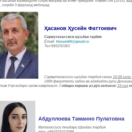
 касабаи кормандони соҳаи маориф ва илми Ҷумҳурии Тоҷикистон (2015), қад
, соҳиби 3 фарзанд мебошад.
Ҳасанов Ҳусейн Фаттоевич
Сармутахассиси шуъбаи тарбия
Email:
Husain68@gmail.ru
Тел:985250383
Сармутахассиси шуъбаи тарбия санаи
10.09 соли
1989 факултети забон ва адабиёти руси Донишка
тим Улуғзодаро хатм намудааст. С
обиқаи кориаш аз рӯи ихтисос
33 сол
м
Абдуллоева Таманно Пулатовна
Мутахассиси пешбари Шуъбаи тарбия
тел: +992555410088