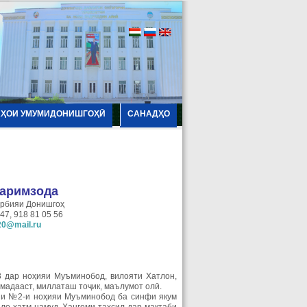
АҲОИ УМУМИДОНИШГОҲӢ
САНАДҲО
аримзода
рбияи Донишгоҳ
47, 918 81 05 56
20@mail.ru
3 дар ноҳияи Муъминобод, вилояти Хатлон,
омадааст, миллаташ тоҷик, маълумот олӣ.
ии №2-и ноҳияи Муъминобод ба синфи якум