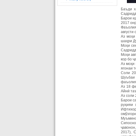
Баъди х
Садридд
Барои и
2017 онр
Фаъолия
августи 
Аз моҳи
шаҳри Д
Моҳи се
Садридд
Моҳи ав
кор бо ҷ
Аз моҳи
ягонаи 
Соли 20
Шуъбаи 
фаъолия
Аз 18 ф
Айнӣ таъ
Аз соли
Барои са
руҳияи 
Ифтихор
омўзгор
Муъмино
Сипосно
ҷавонон
2017), 