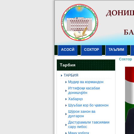
АСОСӢ
СОХТОР
ТАЪЛИМ
Сохтор
Тарбия
ТАРБИЯ
Мудир ва кормандон
Иттифоқи касабаи
донишҷӯён
Хабарҳо
Шуъбаи кор бо ҷавонон
Шӯрои занон ва
духтарон
Дастурамали тавсиявии
сару либос
Ману хобгоҳ