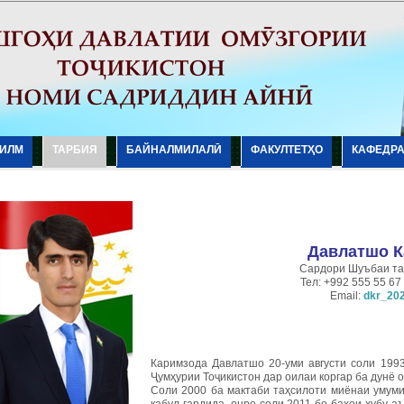
ИЛМ
ТАРБИЯ
БАЙНАЛМИЛАЛӢ
ФАКУЛТЕТҲО
КАФЕДР
Давлатшо К
Сардори Шуъбаи та
Тел: +992 555 55 67 
Email:
dkr_20
Каримзода Давлатшо 20-уми августи соли 199
Ҷумҳурии Тоҷикистон дар оилаи коргар ба дунё 
Соли 2000 ба мактаби таҳсилоти миёнаи умум