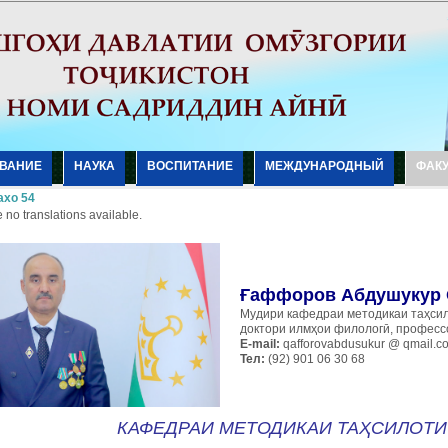
ВАНИЕ
НАУКА
ВОСПИТАНИЕ
МЕЖДУНАРОДНЫЙ
ФАК
хо 54
 no translations available.
Ғаффоров Абдушукур
Мудири кафедраи методикаи таҳси
доктори илмҳои филологӣ, професс
E-mail:
qafforovabdusukur @ qmail.c
Тел:
(92) 901 06 30 68
КАФЕДРАИ МЕТОДИКАИ ТАҲСИЛОТИ