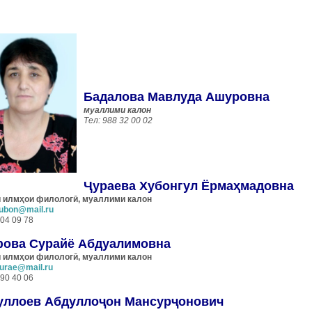
Бадалова Мавлуда Ашуровна
муаллими калон
Тел: 988 32 00 02
Ҷураева Хубонгул Ёрмаҳмадовна
 илмҳои филологӣ, муаллими калон
ubon@mail.ru
 04 09 78
ова Сурайё Абдуалимовна
 илмҳои филологӣ, муаллими калон
urae@mail.ru
 90 40 06
уллоев Абдуллоҷон Мансурҷонович