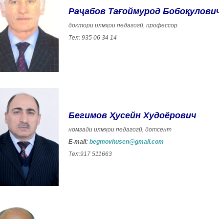
Раҷабов Тағоймурод Бобоқулови
доктори илмҳои педагогӣ, профессор
Тел: 935 06 34 14
Бегимов Ҳусейн Худоёрович
номзади илмҳои педагогӣ, дотсент
E-mail:
begmovhusen@gmail.com
Тел:917 511663