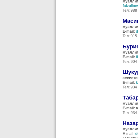
муаллим
faizullo
Тел: 988
Маси
муаллим
E-mail:
d
Тел: 915
Бури
м
уалли
E-mail:
f
Тел: 904
Шуку
ассисте
E-mail:
k
Тел: 934
Таба
муаллим
E-mail:
t
Тел: 934
Наза
м
уалли
E-mail:
d