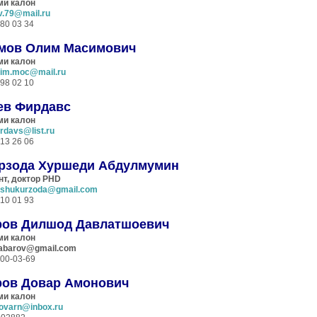
и калон
ev.79@mail.ru
 80 03 34
мов Олим Масимович
и калон
im.moc@mail.ru
 98 02 10
ев Фирдавс
ми калон
irdavs@list.ru
 13 26 06
рзода Хуршеди Абдулмумин
нт, доктор
PHD
shukurzoda@gmail.com
 10 01 93
ров Дилшод Давлатшоевич
и калон
abarov
@gmail.com
 00-03-69
ров Довар Амонович
ми калон
ovarn@inbox.ru