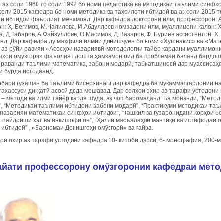
 аз соли 1960 то соли 1992 бо номи педагогика ва методикаи таълими синфҳ
соли 2015 кафедра бо номи методика ва таҳсилоти ибтидоӣ ва аз соли 2015 
ти ибтидоӣ фаъолият менамояд. Дар кафедра докторони илм, профессорон: А.
н: Ҳ. Бегимов, М.Ҷалилова, И.Абдуллоев номзадони илм, муаллимони калон: Х
, Д.Табаров, А.Файзуллоев, О.Масимов, Д.Назаров, Ф. Бӯриев ассистентон: Х
нд. Дар кафедра ду маҳфили илмии донишҷӯён бо номи «Хушнавис» ва «Мате
 аз рӯйи равияи «Асосҳои назариявӣ-методологии тайёр кардани муаллимон
еҷҳои омӯзгорӣ» фаъолият дошта ҳамзамон оид ба проблемаи баланд бардош
 раванди таълими математика, забони модарӣ, табиатшиносӣ дар муассисаҳо
ӣ бурда истодаанд.
обари гузашан ба таълимӣ бисёрзинагӣ дар кафедра ба мукаммалгардонии н
ахассуси диққатӣ асосӣ дода мешавад. Дар солҳои охир аз тарафи устодони 
 – методӣ ва илмӣ тайёр карда шуда, аз чоп баромаданд. Ба монанди, “Мето
”, “Методикаи таълими ибтидоии забони модарӣ”, “Практикуми методикаи та
 назарияи математикаи синфҳои ибтидоӣ”, “Ташкил ва гузаронидани корҳои б
и пайдоиши хат ва инкишофи он”, “Ҳалли масъалаҳои мантиқӣ ва истифодаи 
ибтидоӣ” , «Барномаи Донишгоҳи омӯзгорӣ» ва ғайра.
ои охир аз тарафи устодони кафедра 10- китоби дарсӣ, 6- монография, 200-м
айати профессорону омӯзгоронии кафедраи мето