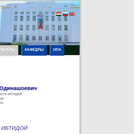
УЛЬТЕТЫ
КАФЕДРЫ
НПА
 Одинашоевич
лоти ибтидоӣ
ор
om
 ИБТИДОӢ