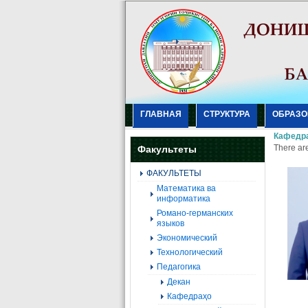
ГЛАВНАЯ
СТРУКТУРА
ОБРАЗО
Кафедра
There are
Факультеты
ФАКУЛЬТЕТЫ
Mатематика ва
информатика
Романо-германских
языков
Экономический
Технологический
Педагогика
Декан
Кафедраҳо