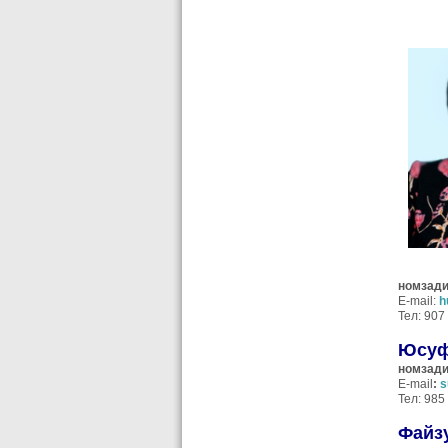
номзади
E-mail:
h
Тел: 907
Юсуф
номзади
E-mail
:
s
Тел: 985
Файз