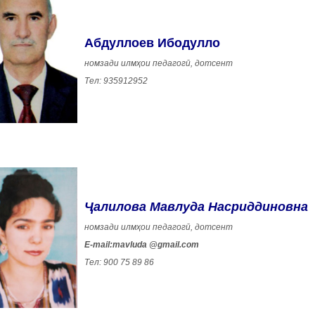
Абдуллоев Ибодулло
номзади илмҳои педагогӣ, дотсент
Тел: 935912952
Ҷалилова Мавлуда Насриддиновна
номзади илмҳои педагогӣ, дотсент
E-mail:
mavluda
@gmail.com
Тел: 900 75 89 86