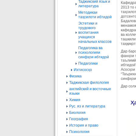
Таджикский язык и
Кафедра
литература
2013 то 
таҳсило
Методикаи
дотсенто
таҳсилоти ибтидоӣ
Бадалова
Эстетики и
менамоя
трудового
кафедра
воспитания
ва колл
учащихся
ташкили
начальных классов
таҳқиқот
Педагогика ва
Дар бар
психологияи
фанҳои т
синфҳои ибтидоӣ
таълимӣ
Педагогики
ибтидоӣ
Асосҳои
Ихтисосҳо
“Таърих
Физика
синфҳои 
Таджикская филология
Дар солҳ
английский и восточные
языки
Химия
Ҳ
Рус. яз и литература
Биология
География
История и право
Психология