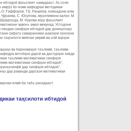
ои ибтидоӣ фаъолият намудааст. Аз соли
то имрӯз бо номи кафедраи методикаи
О. Ғаффоров, Т.Б. Раҷабов, номзадони илм,
.Ҷӯраева, С. Юсупова, муаллимони калон: М.
. Шукурзода, М. Нурова кору фаъолият
матикони ҷавон» амал мекунад. Устодони
и ояндаи синфҳои ибтидоӣ дар донишгоҳҳо
тани сифату самаранокии шаклҳои гуногуни
и таҳсилоти миёнаи умумӣ ва олӣ корҳои
ақшаҳо ва барномаҳои таълимӣ, таълими
кафедра китобҳои дарсӣ ва дастурҳои зиёди
дикаи таълими математикаи синфҳои
ълими математикаи синфҳои ибтидоӣ”,
еруназсинфӣ дар синфҳои ибтидоӣ”,
онҳо дар раванди дарсҳои математикаи
ақолаи илмӣ ба табъ расидааст.
дикаи таҳсилоти ибтидоӣ