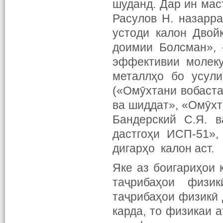
шуданд. Дар ин мас
Расулов Н. назарра
устоди калон Двойк
доимии Болсман», 
эффективии молеку
металлҳо бо усули
(«Омӯхтани вобаста
ва шиддат», «Омӯхт
Бандерский С.Я. в
дастгоҳи ИСП-51»,
дигарҳо калон аст.
Яке аз боигариҳои
таҷрибаҳои физи
таҷрибаҳои физикӣ 
карда, то физикаи 