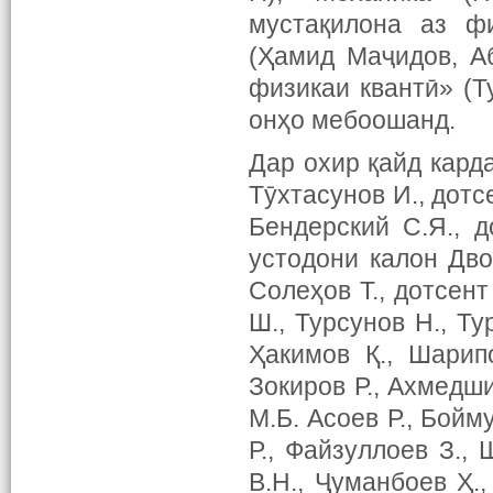
мустақилона аз ф
(Ҳамид Маҷидов, А
физикаи квантӣ» (Т
онҳо мебоошанд.
Дар охир қайд кард
Тӯхтасунов И., дотс
Бендерский С.Я., 
устодони калон Дво
Солеҳов Т., дотсент
Ш., Турсунов Н., Ту
Ҳакимов Қ., Шарип
Зокиров Р., Ахмедши
М.Б. Асоев Р., Бойм
Р., Файзуллоев З., 
В.Н., Ҷуманбоев Ҳ.