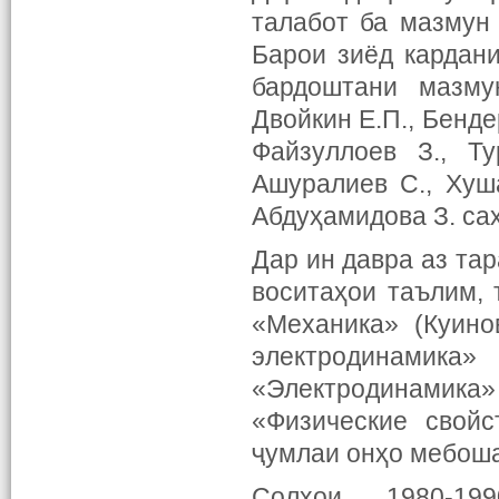
талабот ба мазмун
Барои зиёд кардан
бардоштани мазму
Двойкин Е.П., Бенде
Файзуллоев З., Ту
Ашуралиев С., Хуш
Абдуҳамидова З. са
Дар ин давра аз та
воситаҳои таълим, 
«Механика» (Куинов
электродинамика»
«Электродинамика
«Физические свойс
ҷумлаи онҳо мебош
Солҳои 1980-19