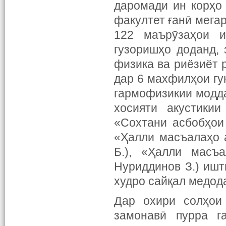
даромади ин корҳо
факултет ғанӣ мегар
122 маърӯзаҳои и
гузоришҳо доданд,
физика ва риёзиёт
дар 6 махфилҳои гу
гармофизикии модда
хосияти акустикии
«Сохтани асбобҳои
«Ҳалли масъалаҳо 
Б.), «Ҳалли масъ
Нуриддинов З.) ишт
худро сайқал медод
Дар охири солҳои
замонавӣ пурра г