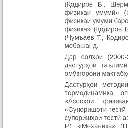
(Қодиров Б., Шерм
физикаи умумӣ» (С
физикаи умумӣ баро
физика» (Қодиров Б
(Ҷумъаев Т., Қодир
мебошанд.
Дар солҳои (2000-
дастурҳои таълимӣ
омӯзгорони мактабҳ
Дастурҳои методи
термодинамика, о
«Асосҳои физика
«Супоришоти тестӣ а
супоришҳои тестӣ а
Р.), «Механика» (