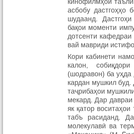
кинофилмҳои таъли
асбобу дастгоҳҳо 
шудаанд. Дастгоҳи
бақои моменти импу
дотсенти кафедраи 
вай мавриди истифо
Кори кабинети нам
калон, собиқдор
(шодравон) ба уҳда
кардан мушкил буд.
таҷрибаҳои мушкили
мекард. Дар давраи
як қатор воситаҳои
табъ расиданд. Д
молекулавӣ ва терм