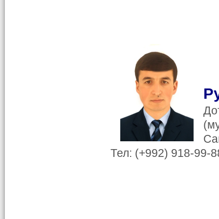
Р
До
(м
Са
Тел: (+992) 918-99-8