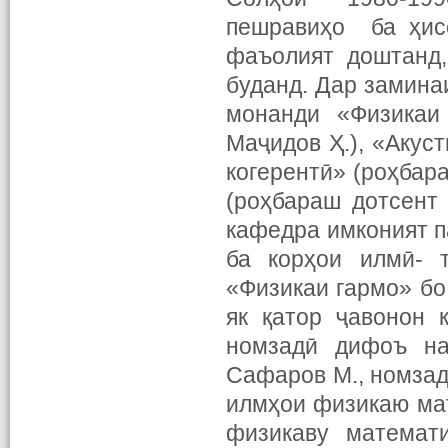
пешравиҳо ба ҳис
фаъолият доштанд,
буданд. Дар замина
монанди «Физикаи
Маҷидов Ҳ.), «Акус
когерентӣ» (роҳбар
(роҳбараш дотсент 
кафедра имконият п
ба корҳои илмӣ- т
«Физикаи гармо» бо
як қатор ҷавонон 
номзадӣ дифоъ на
Сафаров М., номзад
илмҳои физикаю мат
физикаву математ