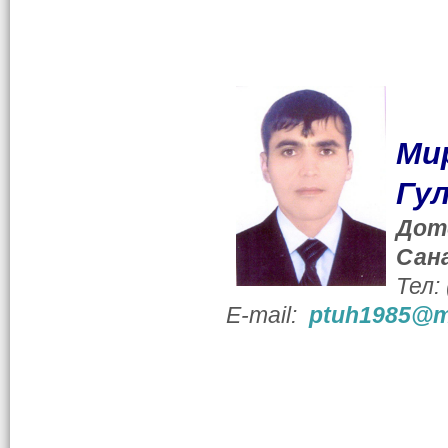
М
Гу
Дот
Сан
Тел:
E-mail:
ptuh1985@ma