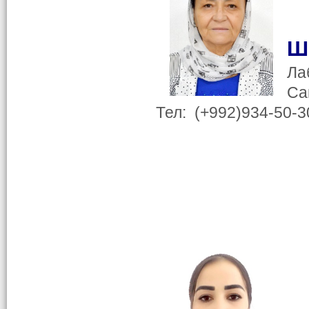
Ш
Ла
Са
Тел: (+992)934-50-3