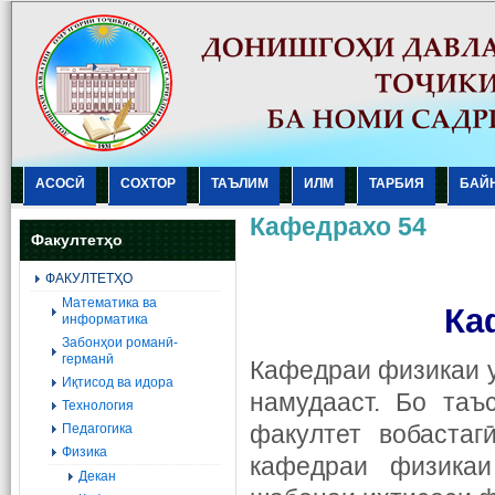
АСОСӢ
СОХТОР
ТАЪЛИМ
ИЛМ
ТАРБИЯ
БАЙ
Кафедрахо 54
Факултетҳо
ФАКУЛТЕТҲО
Mатематика ва
Ка
информатика
Забонҳои романӣ-
германӣ
Кафедраи физикаи у
Иқтисод ва идора
намудааст. Бо таъ
Технология
факултет вобаста
Педагогика
Физика
кафедраи физика
Декан