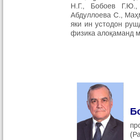
Н.Г., Бобоев Г.Ю.
Абдуллоева С., Маҳ
яки ин устодон ру
физика алоқаманд 
Б
пр
(Р