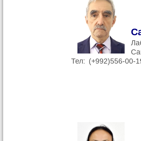
С
Ла
Са
Тел: (+992)556-00-1