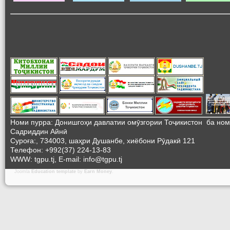
Номи пурра: Донишгоҳи давлатии омӯзгории Тоҷикистон ба но
Садриддин Айнӣ
Суроға:, 734003, шаҳри Душанбе, хиёбони Рӯдакӣ 121
Телефон: +992(37) 224-13-83
WWW: tgpu.tj, E-mail: info@tgpu.tj
Joomla
Education template
by
Earn Money
.