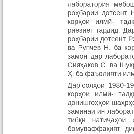
лаборатория мебош
роҳбарии дотсент 
корҳои илмӣ- тад
риёзиёт гардид. Да
роҳбарии дотсент Р
ва Рупчев Н. ба ко
замон дар лаборат
Сияҳаков С. ва Шук
Ҳ. ба фаъолияти ил
Дар солҳои 1980-1
корҳои илмӣ- тад
донишгоҳҳои шаҳрҳо
заминаи ин лаборат
тибқи натиҷаҳои 
бомуваффақият ди