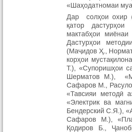
«Шаҳодатномаи муа
Дар солҳои охир (
қатор дастурҳои
мактабҳои миёнаи 
Дастурҳои методи
(Маҷидов Ҳ., Норма
корҳои мустақилона
Т.), «Супоришҳои с
Шерматов М.), «М
Сафаров М., Расулов
«Тавсияи методӣ а
«Электрик ва магн
Бендерский С.Я.), «
Сафаров М.), «Пл
Қодиров Б., Ҷаноб