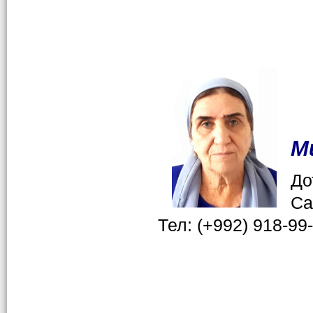
М
До
Са
Тел: (+992) 918-99