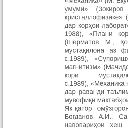
«Механика» (М. Ёқу
умумӣ» (Зокиров
кристаллофизике» (
дар корҳои лаборато
1988), «Плани к
(Шерматов М., Қо
мустақилона аз ф
с.1989), «Супори
магнитизм» (Маҷидо
кори мустақилона 
с.1989), «Механика 
дар раванди таъли
мувофиқи мактабҳои
Як қатор омӯзгорон
Богданов А.И., С
навовариҳои хеш