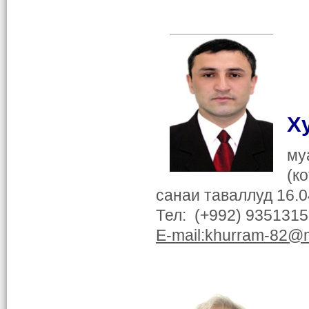
Х
му
(к
санаи таваллуд 16.0
Тел: (+992) 935131
E-mail:
khurram
-82
@