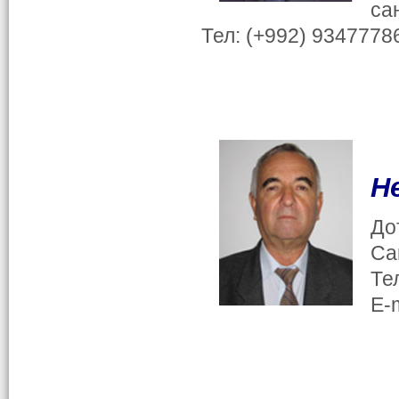
са
Тел: (+992) 9347778
Н
До
Са
Те
E-