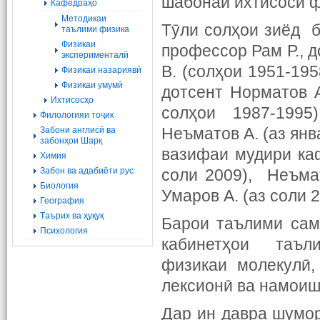
шабонаи ихтисоси ф
Кафедраҳо
Методикаи
Тӯли солҳои зиёд 
таълими физика
Физикаи
профессор Рам Р., д
эксперименталӣ
В. (солҳои 1951-195
Физикаи назариявӣ
Физикаи умумӣ
дотсент Норматов А
Ихтисосҳо
солҳои 1987-1995
Филологияи тоҷик
Неъматов А. (аз янв
Забони англисӣ ва
забонҳои Шарқ
вазифаи мудири каф
Химия
Забон ва адабиёти рус
соли 2009), Неъмат
Биология
Умаров А. (аз соли 
География
Tаърих ва ҳуқуқ
Барои таълими сам
Психология
кабинетҳои таъли
физикаи молекулӣ,
лексионӣ ва намоиш
Дар ин давра шумор