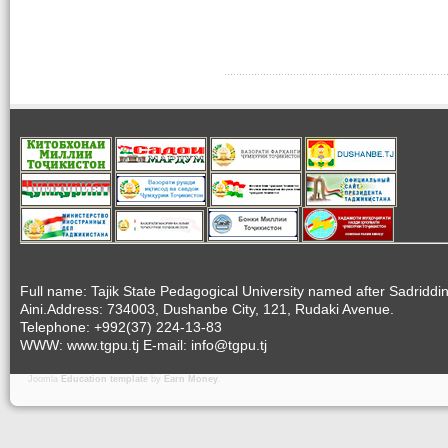
Full name: Tajik State Pedagogical University named after Sadriddi
Aini.Address: 734003, Dushanbe City, 121, Rudaki Avenue.
Telephone: +992(37) 224-13-83
WWW: www.tgpu.tj E-mail: info@tgpu.tj
Joomla
Education template
by
Earn Money
.