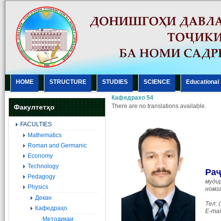
HOME
STRUCTURE
STUDIES
SCIENCE
Еducational
Кафедрахо 54
There are no translations available.
Факултетҳо
FACULTIES
Mathematics
Roman and Germanic
Economy
Technology
Ра
ҷ
Pedagogy
муди
Physics
номз
Декан
Тел: 
Кафедраҳо
E-mai
Методикаи