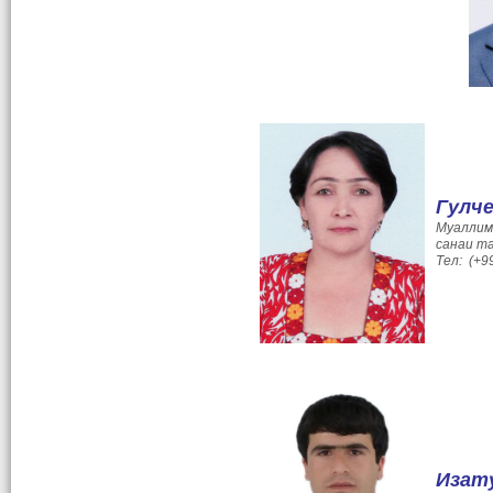
Гулч
Муаллим
санаи та
Тел: (+9
Изат