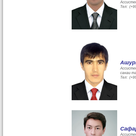
Ассисте
Тел: (+9
Ашур
Ассисте
санаи та
Тел: (+9
Сафа
Ассисте