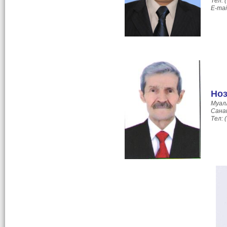
Тел: 
E-mai
Ноз
Муал
Сана
Тел: 