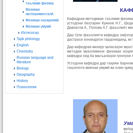
таълими физика
КАФ
Физикаи
эксперименталӣ
Кафедраи методикаи таълими физика 
Физикаи назариявӣ
устодони беҳтарин Куинов Н.Г., Шодие
Физикаи умумӣ
Давлатов А., Попова А.Г. фаъолият м
Ихтисосҳо
Дар тӯли фаъолияти кафедра омӯзгор
Tajik philology
дастраси хонандагон гардониданд, ки 
English
Дар кафедраи мазкур ҷаласаҳои мушт
Chemistry
методии муаллимони физикаи ноҳия
кафедра оид ба масъалаҳои гуногуни
Russian language and
literature
Устодони кафедра дар таҳияи барнома
таҳсилоти миёнаи умумӣ ва олии ҷумҳ
Biology
Geography
History
Психология
Ум
муди