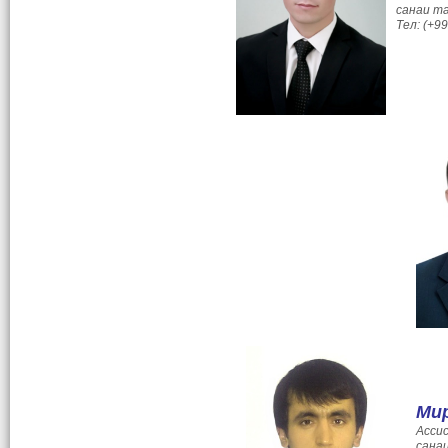
санаи та
Тел: (+9
Мир
Асси
санаи