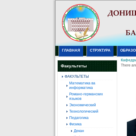
ГЛАВНАЯ
СТРУКТУРА
ОБРАЗО
Кафедра
There are
Факультеты
ФАКУЛЬТЕТЫ
Mатематика ва
информатика
Романо-германских
языков
Экономический
Технологический
Педагогика
Физика
Декан