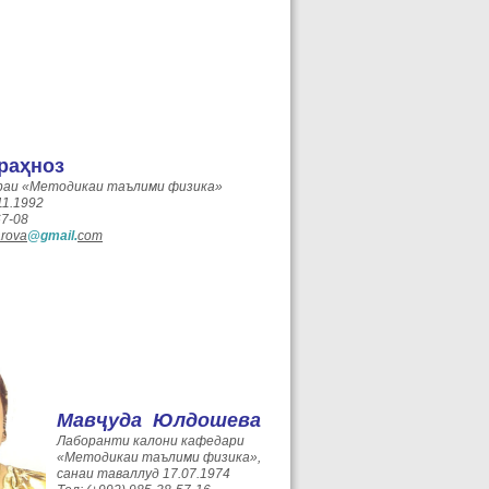
раҳноз
раи «Методикаи таълими физика»
11.1992
67-08
arova
@
gmail
.
com
Мавҷуда Юлдошева
Лаборанти калони кафедари
«Методикаи таълими физика»,
санаи таваллуд 17.07.1974