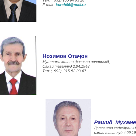
Тел: (+992) 935 94 93 28
E-mail:
kurch66@mail.ru
Нозимов Отаҷон
Муаллими калони физикаи назариявӣ,
Санаи таваллуд 2.04.1948
Тел: (+992) 915-52-03-67
Рашид Мухам
Дотсенти кафедраи «
санаи таваллуд 4.09.1