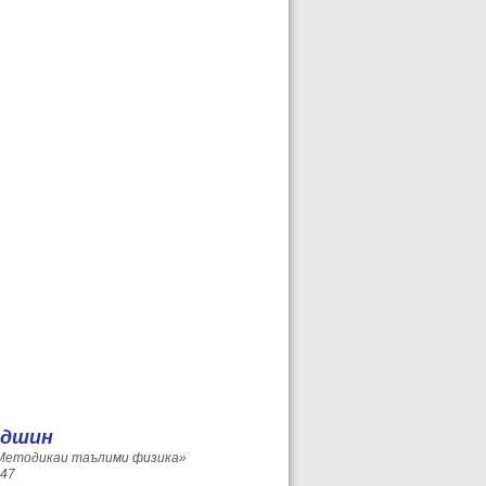
едшин
Методикаи таълими физика»
947