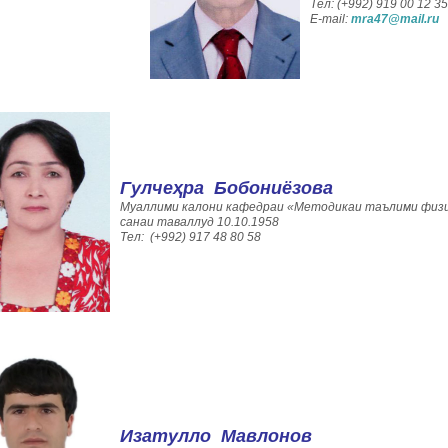
Тел: (+992) 919 00 12 35
E-mail:
mra47@mail.ru
Гулчеҳра Бобониёзова
Муаллими калони кафедраи «Методикаи таълими физ
санаи таваллуд 10.10.1958
Тел: (+992) 917 48 80 58
Изатулло Мавлонов