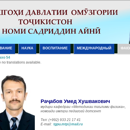
ВАНИЕ
НАУКА
ВОСПИТАНИЕ
МЕЖДУНАРОДНЫЙ
ФАК
хо 54
 no translations available.
Ра
ҷ
абов
Умед
Х
ушвакович
мудири кафедраи «Методикаи таълими физика»,
номзади имлҳои педагогӣ дотсент
Тел: (+992) 933 21 17 41
E-mail:
tgpu.mtp@mail.ru