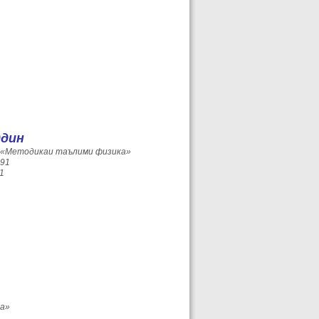
ддин
 «Методикаи таълими физика»
991
1
а»