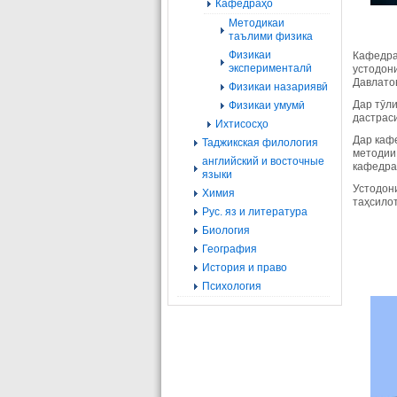
Кафедраҳо
Методикаи
таълими физика
Физикаи
Кафедра
эксперименталӣ
устодони
Давлатов
Физикаи назариявӣ
Дар тӯл
Физикаи умумӣ
дастраси
Ихтисосҳо
Дар каф
Таджикская филология
методии
английский и восточные
кафедра
языки
Устодон
Химия
таҳсилот
Рус. яз и литература
Биология
География
История и право
Психология