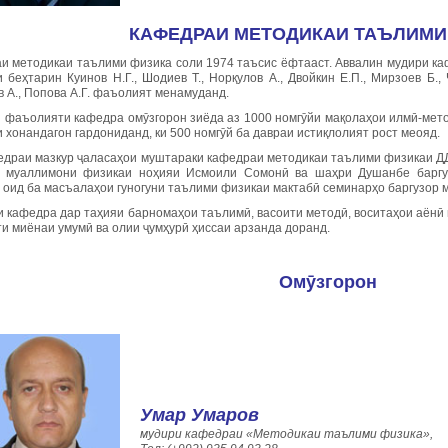
КАФЕДРАИ МЕТОДИКАИ ТАЪЛИМИ
и методикаи таълими физика соли 1974 таъсис ёфтааст. Аввалин мудири ка
 беҳтарин Куинов Н.Г., Шодиев Т., Норқулов А., Двойкин Е.П., Мирзоев Б., 
 А., Попова А.Г. фаъолият менамуданд.
и фаъолияти кафедра омӯзгорон зиёда аз 1000 номгӯйи мақолаҳои илмӣ-мет
 хонандагон гардониданд, ки 500 номгӯй ба давраи истиқлолият рост меояд.
едраи мазкур ҷаласаҳои муштараки кафедраи методикаи таълими физикаи Д
 муаллимони физикаи ноҳияи Исмоили Сомонӣ ва шаҳри Душанбе баргуз
 оид ба масъалаҳои гуногуни таълими физикаи мактабӣ семинарҳо баргузор 
и кафедра дар таҳияи барномаҳои таълимӣ, васоити методӣ, воситаҳои аёнӣ 
и миёнаи умумӣ ва олии ҷумҳурӣ ҳиссаи арзанда доранд.
Омӯзгорон
Умар
Умаров
мудири кафедраи «Методикаи таълими физика»,