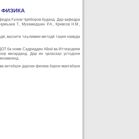
 ФИЗИКА
федра Ғулом Ҷабборов буданд. Дар кафедра
Ҷумъаев Т., Мухамедшин Р.А., Кривсов Н.М.,
одӣ, васоити таълимию методӣ таҳия намуда
ДОТ ба номи Садриддин Айнӣ ва Иттиҳодияи
ор мегарданд. Дар ин ҷаласаҳо устодони
менамоянд.
ва китобҳои дарсии физика барои мактабҳои