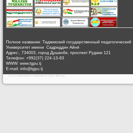
Полное название: Таджикский государственный педагогический
Университет
имени Садриддин Айнӣ
Адрес:, 734003, город Душанбе, проспект Рудаки 121
Телефон: +992(37) 224-13-83
WWW: www.tgpu.tj
E-mail: info@tgpu.tj
Joomla
Education template
by
Earn Money
.