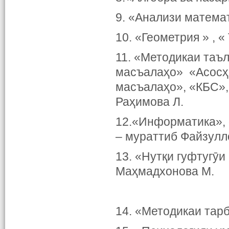
9. «Анализи матема
10. «Геометрия » , 
11. «Методикаи таъ
масъалаҳо» «Асосҳо
масъалаҳо», «КБС»
Раҳимова Л.
12.«Информатика»,
– мураттиб Файзулл
13. «Нутқи гуфтугӯи
Маҳмадхонова М.
14. «Методикаи тарб