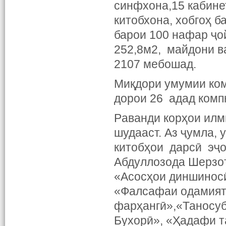
синфхона,15 кабине
китобхона, хобгоҳ 
барои 100 нафар ҷой
252,8м2, майдони в
2107 мебошад.
Миқдори умумии ком
дорои 26 адад ком
Paванди корҳои илм
шудааст. Аз ҷумла,
китобҳои дарсӣ эҷо
Абдуллозода Шерзо
«Асосҳои диншинос
«Фалсафаи одамият
фарҳангӣ»,«Таносуб
Бухорӣ», «Ҳадафи т