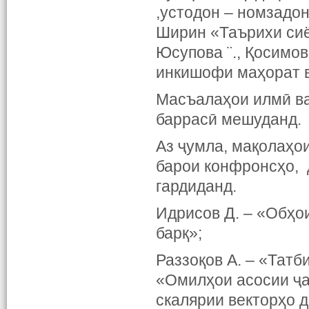
,устодон – номзадо
Ширин «Таърихи сиё
Юсупова ¨., Қосимов
инкишофи маҳорат в
Масъалаҳои илмӣ ва
баррасӣ мешуданд.
Аз ҷумла, мақолаҳо
барои конфронсҳо, 
гардиданд.
Идрисов Д. – «Обҳои
барқ»;
Раззоқов А. – «Татб
«Омилҳои асосии ҷа
скалярии векторҳо 