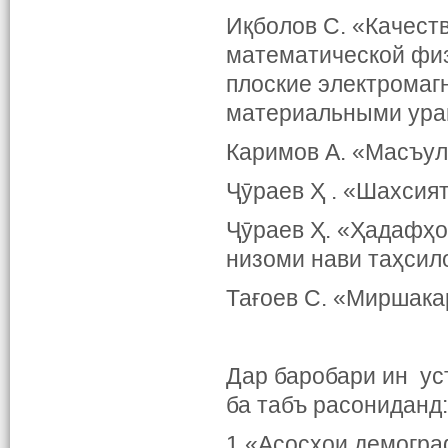
Иқболов С. «Качест
математической физ
плоские электромаг
материальными ура
Каримов А. «Масъул
Ҷӯраев Ҳ . «Шахсия
Ҷӯраев Ҳ. «Ҳадафҳо
низоми нави таҳсил
Тағоев С. «Миршакар
Дар баробари ин у
ба табъ расониданд:
1.«Асосҳои демогра