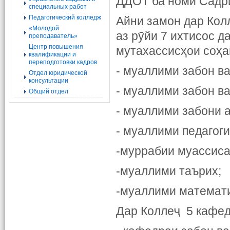
ДДОТ ба номи Садри
специальных работ
Педагогический колледж
Айни замон дар Кол
«Молодой
аз рӯйи 7 ихтисос д
преподаватель»
Центр повышения
мутахассисҳои соҳа
квалификации и
переподготовки кадров
- муаллими забон ва
Отдел юридической
консультации
- муаллими забон ва
Общий отдел
- муаллими забони а
- муаллими педагог
-муррабии муассиса
-муаллими таърих;
-муаллими математи
Дар Коллеҷ 5 кафед