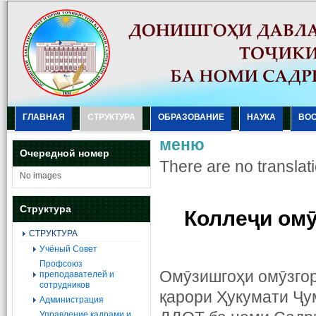
ГЛАВНАЯ
СТРУКТУРА
ОБРАЗОВАНИЕ
НАУКА
ВО
меню
Очередной номер
There are no translati
No images
Структура
Коллеҷи ом
СТРУКТУРА
Учёный Совет
Профсоюз
Омӯзишгоҳи омӯзго
преподавателей и
сотрудников
қарори Ҳукумати Ҷу
Администрация
Управление кадрами и