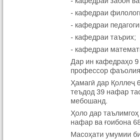
- кафедраи забон ва
- кафедраи филолог
- кафедраи педагоги
- кафедраи таърих;
- кафедраи математ
Дар ин кафедраҳо 9
профессор фаъолия
Ҳамагӣ дар Қоллеҷ 6
теъдод 39 нафар та
мебошанд.
Ҳоло дар таълимгоҳ
нафар ва ғоибона 6
Масоҳати умумии би