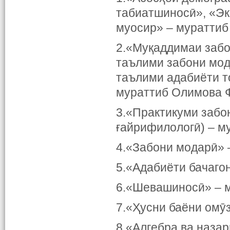
табиатшиносӣ», «Эк
муосир» – мураттиб
2.«Муқаддимаи заб
таълими забони мод
таълими адабиёти т
мураттиб Олимова 
3.«Практикуми забон
ғайрифилологӣ) – м
4.«Забони модарӣ» 
5.«Адабиёти бачагон
6.«Шевашиносӣ» – м
7.«Ҳусни баёни омӯз
8.«Алгебра ва наза