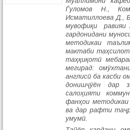
Муаллимони кафедр
Ѓуломов Н., Ком
Исматиллоева Д., Бо
мувофиқи равияи 
гардонидани мунос
методикаи таъли
мактаби таҳсилоти
таҳқиқотӣ мебаран
мегирад: омӯхта
англисӣ ба касби о
донишҷӯён дар 
салоҳияти комму
фанҳои методикаи 
ва дар рафти таҷр
умумӣ.
Тайёр кардани ом