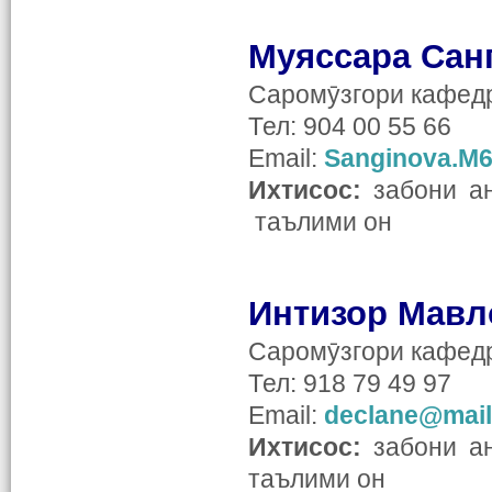
Муяссара Сан
Саромӯзгори кафедр
Тел: 904 00 55 66
Email:
Sanginova.M6
Ихтисос:
забони ан
таълими он
Интизор Мавл
Саромӯзгори кафедр
Тел: 918 79 49 97
Email:
declane@mail
Ихтисос:
забони ан
таълими он