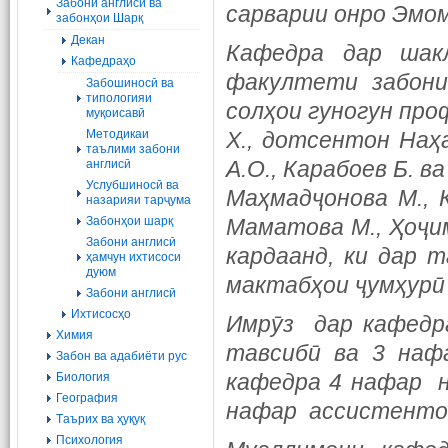
Забони англисӣ ва
сарварии онро Эмом
забонҳои Шарқ
Декан
Кафедра дар шак
Кафедраҳо
факултети забони
Забошиносӣ ва
типологияи
солҳои гуногун про
муқоисавӣ
Методикаи
Х., дотсентон Наҳа
таълими забони
А.О., Карабоев Б. в
англисӣ
Услубшиносӣ ва
Маҳмадҷонова М., К
назарияи тарҷума
Забонҳои шарқ
Маматова М., Ҳоҷим
Забони англисӣ
кардаанд, ки дар 
ҳамчун ихтисоси
дуюм
мактабҳои ҷумҳурӣ 
Забони англисӣ
Ихтисосҳо
Имрӯз дар кафедра
Химия
тавсибӣ ва 3 наф
Забон ва адабиёти рус
кафедра 4 нафар н
Биология
География
нафар ассистентон
Tаърих ва ҳуқуқ
Психология