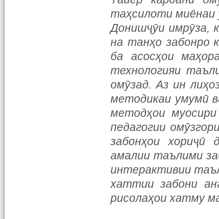
таҳсилоти миёнаи 
Донишҷӯи имрӯза, к
на танҳо забонро к
ба асосҳои маҳор
технологияи таъли
омӯзад. Аз ин лиҳо
методикаи умумӣ в
методҳои муосири
педагогии омӯзгор
забонҳои хориҷӣ 
амалии таълими за
интерактивии таъл
хаттии забони анг
рисолаҳои хатму м