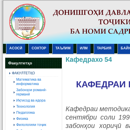
АСОСӢ
СОХТОР
ТАЪЛИМ
ИЛМ
ТАРБИЯ
БАЙ
Кафедрахо 54
Факултетҳо
ФАКУЛТЕТҲО
Mатематика ва
КАФЕДРАИ
информатика
Забонҳои романӣ-
германӣ
Иқтисод ва идора
Технология
Кафедраи методика
Педагогика
сентябри соли 19
Физика
забонҳои хориҷӣ 
Филологияи тоҷик