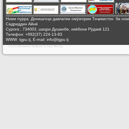
Номи пурра: Донишгоҳи давлатии омӯзгории Тоҷикистон ба но
Садриддин Айнӣ
Суроға:, 734003, шаҳри Душанбе, хиёбони Рӯдакӣ 121
Телефон: +992(37) 224-13-83
WWW: tgpu.tj, E-mail: info@tgpu.tj
Joomla
Education template
by
Earn Money
.