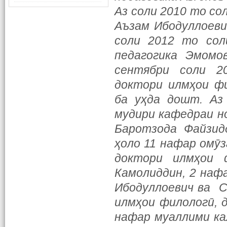
Аз соли 2010 то со
Аъзам Ибодуллоеви
соли 2012 то сол
педагогика Эмом
сентябри соли 2
доктори илмҳои ф
ба уҳда дошт. Аз
мудири кафедраи н
Баротзода Файзид
ҳоло 11 нафар омӯ
доктори илмҳои 
Камолиддин, 2 наф
Ибодуллоевич ва С
илмҳои филологӣ, 
нафар муаллими ка