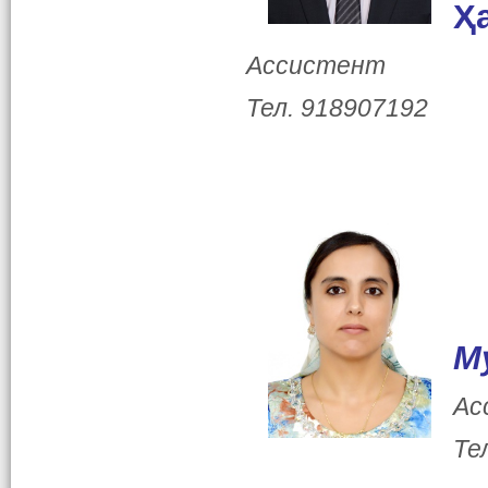
Ҳ
Ассистент
Тел. 918907192
М
Ас
Те