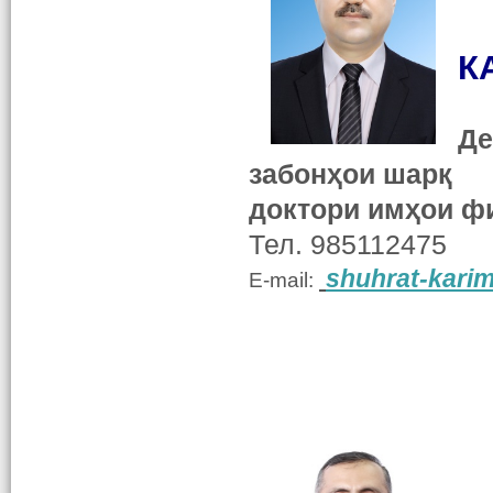
К
Де
забонҳои шарқ
доктори имҳои фи
Тел. 985112475
shuhrat-kari
E-mail: