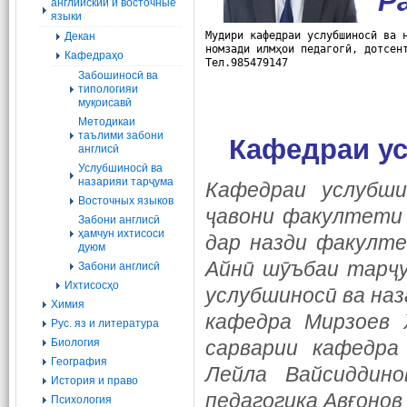
Р
английский и восточные
языки
Мудири кафедраи 
услубшиносӣ ва 
Декан
номзади илмҳои педагогӣ, дотсен
Кафедраҳо
Тел.985479147
Забошиносӣ ва
типологияи
муқоисавӣ
Методикаи
таълими забони
Кафедраи ус
англисӣ
Услубшиносӣ ва
назарияи тарҷума
Кафедраи услубши
Восточных языков
ҷавони факултети 
Забони англисӣ
ҳамчун ихтисоси
дар назди факулте
дуюм
Айнӣ шӯъбаи тарҷу
Забони англисӣ
Ихтисосҳо
услубшиносӣ ва на
Химия
кафедра Мирзоев Ҳ
Рус. яз и литература
Биология
сарварии кафедра
География
Лейла Вайсиддин
История и право
педагогика Авғонов
Психология