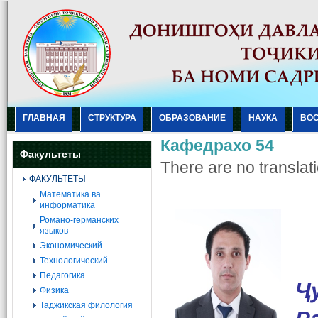
ГЛАВНАЯ
СТРУКТУРА
ОБРАЗОВАНИЕ
НАУКА
ВО
Кафедрахо 54
Факультеты
There are no translati
ФАКУЛЬТЕТЫ
Mатематика ва
информатика
Романо-германских
языков
Экономический
Технологический
Педагогика
Ҷ
Физика
Таджикская филология