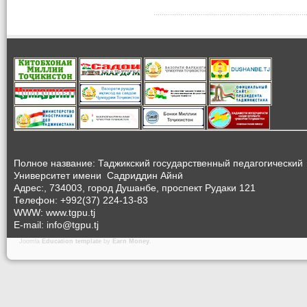
Полное название: Таджикский государственный педагогический
Университет
имени Садриддин Айнӣ
Адрес:, 734003, город Душанбе, проспект Рудаки 121
Телефон: +992(37) 224-13-83
WWW: www.tgpu.tj
E-mail: info@tgpu.tj
Joomla
Education template
by
Earn Money
.