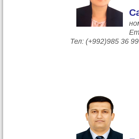
С
но
Em
Тел: (+992)985 36 99