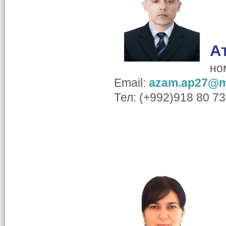
А
но
Email:
azam.ap27@ma
Тел: (+992)918 80 73