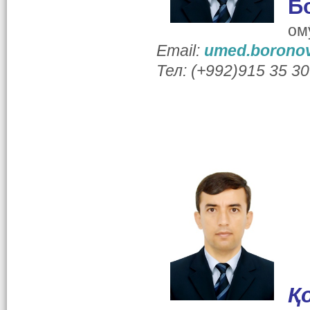
Б
ом
Email:
umed.boronov
Тел: (+992)915 35 30
Қ