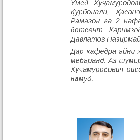
Умед Хуҷамуродов
Қурбонали, Ҳаса
Рамазон ва 2 наф
дотсент Каримзо
Давлатов Назирмад
Дар кафедра айни 
мебаранд. Аз шумо
Хуҷамуродович рис
намуд.