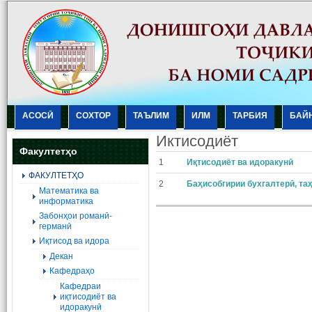
АСОСӢ
СОХТОР
ТАЪЛИМ
ИЛМ
ТАРБИЯ
БАЙ
Иктисодиёт
Факултетҳо
1
Иқтисодиёт ва идоракунӣ
ФАКУЛТЕТҲО
2
Баҳисобгирии бухгалтерӣ, та
Mатематика ва
информатика
Забонҳои романӣ-
германӣ
Иқтисод ва идора
Декан
Кафедраҳо
Кафедраи
иқтисодиёт ва
идоракунӣ