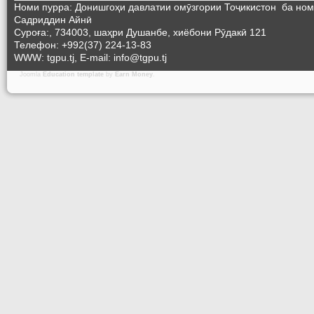
Номи пурра: Донишгоҳи давлатии омӯзгории Тоҷикистон ба но
Садриддин Айнӣ
Суроға:, 734003, шаҳри Душанбе, хиёбони Рӯдакӣ 121
Телефон: +992(37) 224-13-83
WWW: tgpu.tj, E-mail: info@tgpu.tj
Joomla
Education template
by
Earn Money
.