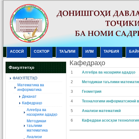
АСОСӢ
СОХТОР
ТАЪЛИМ
ИЛМ
ТАРБИЯ
БАЙ
Кафедраҳо
Факултетҳо
1
Алгебра ва назарияи ададҳo
ФАКУЛТЕТҲО
2
Методикаи таълими математи
Mатематика ва
информатика
3
Геометрия
Деканат
4
Техналогияи информатсионӣ в
Кафедраҳо
Алгебра ва
5
Анализи математикӣ
назарияи ададҳо
6
Кафедраи асосҳои технологи
Методикаи
таълими
математика
Анализи