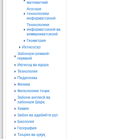
математикӣ
Асосҳои
технологияи
информатсионӣ
Tехнологияи
информатсионӣ ва
коммуникатсионӣ
Геометрия
Ихтисосҳо
Забонҳои романӣ-
германӣ
Иқтисод ва идора
Технология
Педагогика
Физика
Филологияи тоҷик
Забони англисӣ ва
забонҳои Шарқ
Химия
Забон ва адабиёти рус
Биология
География
Tаърих ва ҳуқуқ