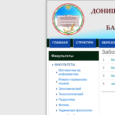
ГЛАВНАЯ
СТРУКТУРА
ОБРАЗО
Забо
Факультеты
1
Ка
ФАКУЛЬТЕТЫ
2
Ка
Mатематика ва
информатика
3
Ка
Романо-германских
языков
4
за
Экономический
Технологический
Педагогика
Физика
Таджикская филология