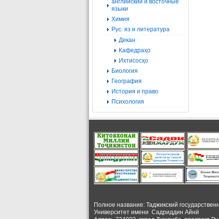
английский и восточные
языки
Химия
Рус. яз и литература
Декан
Кафедраҳо
Ихтисосҳо
Биология
География
История и право
Психология
Полное название: Таджикский государствен
Университет
имени Садриддин Айнӣ