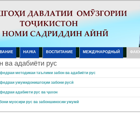
ВАНИЕ
НАУКА
ВОСПИТАНИЕ
МЕЖДУНАРОДНЫЙ
ФАК
н ва адабиёти рус
федраи методикаи таълими забон ва адабиёти рус
федраи умумидонишгоҳии забони русӣ
федраи адабиети рус ва ҷахон
бони муосири рус ва забоншиносии умумӣ