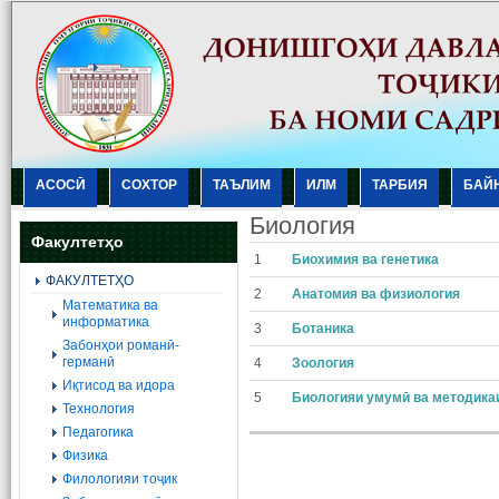
АСОСӢ
СОХТОР
ТАЪЛИМ
ИЛМ
ТАРБИЯ
БАЙ
Биология
Факултетҳо
1
Биохимия ва генетика
ФАКУЛТЕТҲО
2
Анатомия ва физиология
Mатематика ва
информатика
3
Ботаника
Забонҳои романӣ-
германӣ
4
Зоология
Иқтисод ва идора
5
Биологияи умумӣ ва методика
Технология
Педагогика
Физика
Филологияи тоҷик