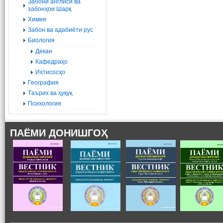
Забони англисӣ ва
забонҳои Шарқ
Химия
Забон ва адабиёти рус
Биология
Декан
Кафедраҳо
Ихтисосҳо
География
Tаърих ва ҳуқуқ
Психология
ПАЁМИ ДОНИШГОҲ