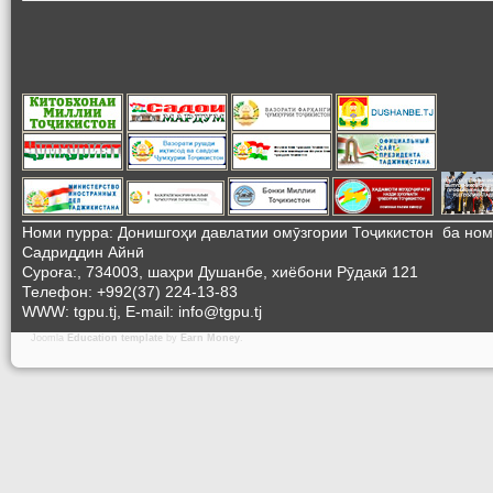
Номи пурра: Донишгоҳи давлатии омӯзгории Тоҷикистон ба но
Садриддин Айнӣ
Суроға:, 734003, шаҳри Душанбе, хиёбони Рӯдакӣ 121
Телефон: +992(37) 224-13-83
WWW: tgpu.tj, E-mail: info@tgpu.tj
Joomla
Education template
by
Earn Money
.