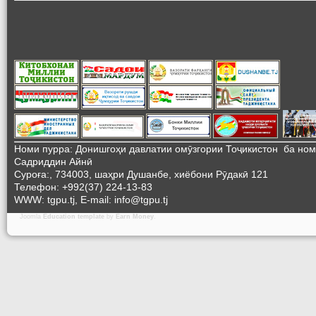
Номи пурра: Донишгоҳи давлатии омӯзгории Тоҷикистон ба но
Садриддин Айнӣ
Суроға:, 734003, шаҳри Душанбе, хиёбони Рӯдакӣ 121
Телефон: +992(37) 224-13-83
WWW: tgpu.tj, E-mail: info@tgpu.tj
Joomla
Education template
by
Earn Money
.