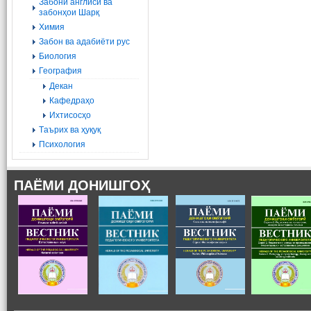
Забони англисӣ ва
забонҳои Шарқ
Химия
Забон ва адабиёти рус
Биология
География
Декан
Кафедраҳо
Ихтисосҳо
Tаърих ва ҳуқуқ
Психология
ПАЁМИ ДОНИШГОҲ