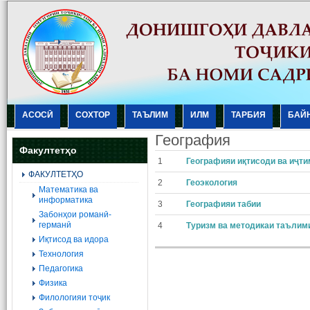
АСОСӢ
СОХТОР
ТАЪЛИМ
ИЛМ
ТАРБИЯ
БАЙ
География
Факултетҳо
1
Географияи иқтисоди ва иҷт
ФАКУЛТЕТҲО
2
Геоэкология
Mатематика ва
информатика
3
Географияи табии
Забонҳои романӣ-
германӣ
4
Туризм ва методикаи таълим
Иқтисод ва идора
Технология
Педагогика
Физика
Филологияи тоҷик