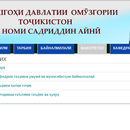
ИЛМ
ТАРБИЯ
БАЙНАЛМИЛАЛӢ
ФАКУЛТЕТҲО
КАФЕДР
их
қуқ
федраи таърихи умумӣ ва муносибатҳои байналхалқӣ
ърихи халқи тоҷик
тодикаи таълими таърих ва ҳуқуқ