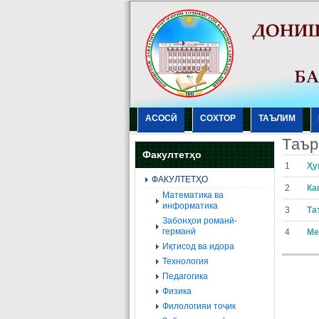
АСОСӢ
СОХТОР
ТАЪЛИМ
Tаър
Факултетҳо
1
Ҳу
ФАКУЛТЕТҲО
2
Ка
Mатематика ва
информатика
3
Та
Забонҳои романӣ-
германӣ
4
Ме
Иқтисод ва идора
Технология
Педагогика
Физика
Филологияи тоҷик