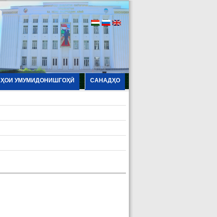
АҲОИ УМУМИДОНИШГОҲӢ
САНАДҲО