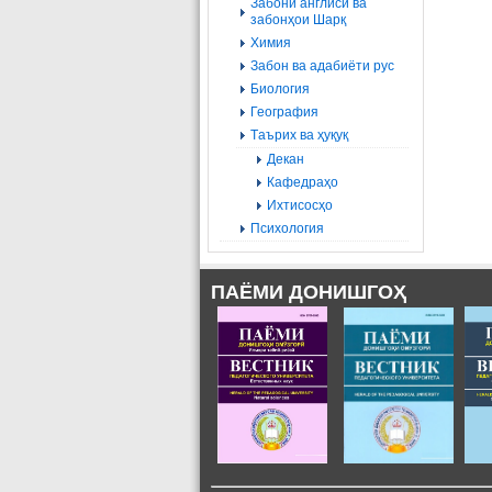
Забони англисӣ ва
забонҳои Шарқ
Химия
Забон ва адабиёти рус
Биология
География
Tаърих ва ҳуқуқ
Декан
Кафедраҳо
Ихтисосҳо
Психология
ПАЁМИ ДОНИШГОҲ