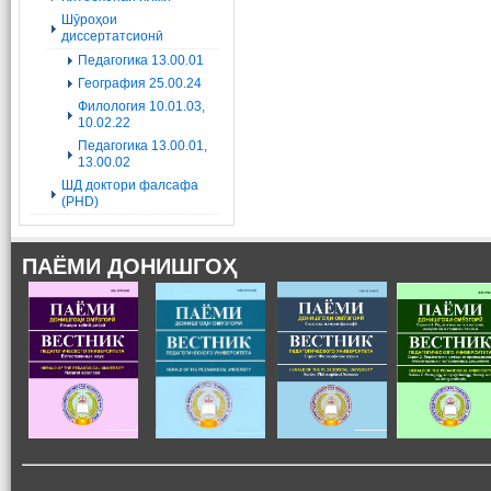
Шӯроҳои
диссертатсионӣ
Педагогика 13.00.01
География 25.00.24
Филология 10.01.03,
10.02.22
Педагогика 13.00.01,
13.00.02
ШД доктори фалсафа
(PHD)
ПАЁМИ ДОНИШГОҲ