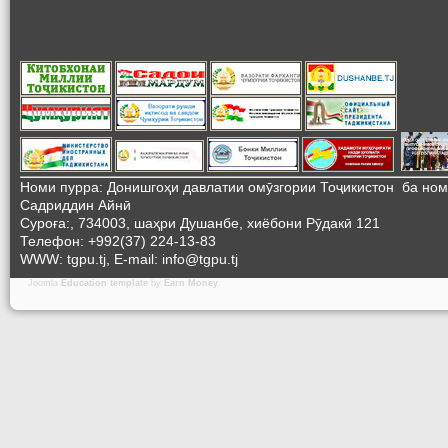
Номи пурра: Донишгоҳи давлатии омӯзгории Тоҷикистон ба но
Садриддин Айнӣ
Суроға:, 734003, шаҳри Душанбе, хиёбони Рӯдакӣ 121
Телефон: +992(37) 224-13-83
WWW: tgpu.tj, E-mail: info@tgpu.tj
Joomla
Education template
by
Earn Money
.