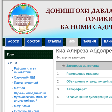
АСОСӢ
СОХТОР
ТАЪЛИМ
ИЛМ
ТАРБИЯ
БАЙ
Киа Алиреза Абдолре
Илм
Фильтр по заголовку
ИЛМ
№
Заголовок материала
Раёсати илм ва
инноватсия
1
Размещение отзывов
Саркотиби ШД
2
Объявление о предстоящей з
Парки технологӣ
Матбаа
3
Автореферат
Шуъбаи омоданамоии
мутахассисони илмӣ ва
4
О размещении диссертации и 
илмию омӯзгорӣ
Маҷаллаҳо
Китобхонаи илмӣ