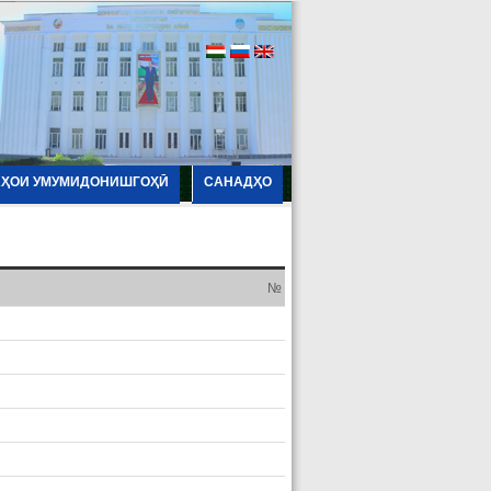
АҲОИ УМУМИДОНИШГОҲӢ
САНАДҲО
№