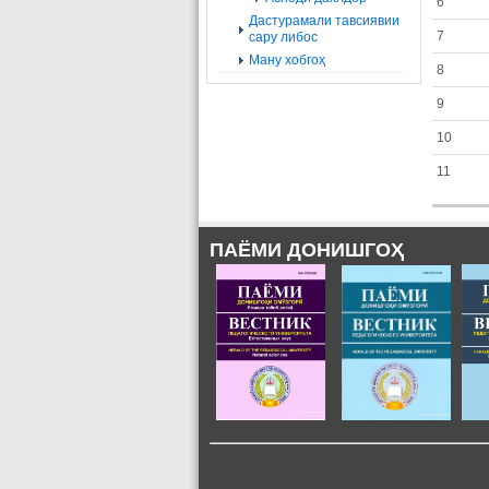
6
Дастурамали тавсиявии
7
сару либос
Ману хобгоҳ
8
9
10
11
ПАЁМИ ДОНИШГОҲ