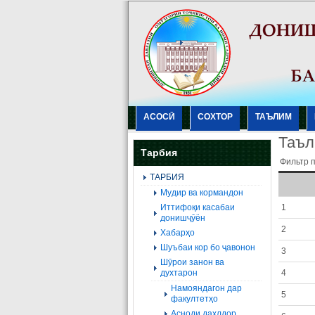
АСОСӢ
СОХТОР
ТАЪЛИМ
Таъл
Тарбия
Фильтр 
ТАРБИЯ
Мудир ва кормандон
Иттифоқи касабаи
1
донишҷӯён
2
Хабарҳо
Шуъбаи кор бо ҷавонон
3
Шӯрои занон ва
духтарон
4
Намояндагон дар
5
факултетҳо
Асноди дахлдор