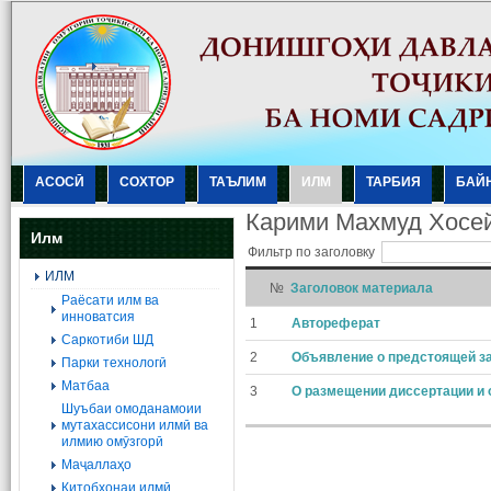
АСОСӢ
СОХТОР
ТАЪЛИМ
ИЛМ
ТАРБИЯ
БАЙ
Карими Махмуд Хосе
Илм
Фильтр по заголовку
ИЛМ
№
Заголовок материала
Раёсати илм ва
инноватсия
1
Автореферат
Саркотиби ШД
2
Объявление о предстоящей з
Парки технологӣ
Матбаа
3
О размещении диссертации и 
Шуъбаи омоданамоии
мутахассисони илмӣ ва
илмию омӯзгорӣ
Маҷаллаҳо
Китобхонаи илмӣ