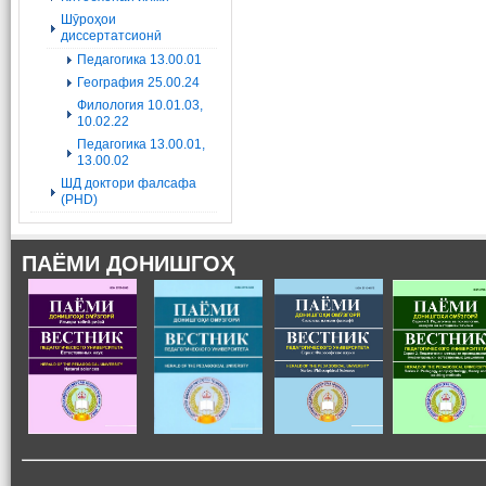
Шӯроҳои
диссертатсионӣ
Педагогика 13.00.01
География 25.00.24
Филология 10.01.03,
10.02.22
Педагогика 13.00.01,
13.00.02
ШД доктори фалсафа
(PHD)
ПАЁМИ ДОНИШГОҲ