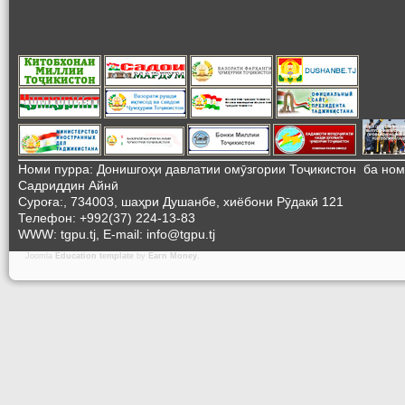
Номи пурра: Донишгоҳи давлатии омӯзгории Тоҷикистон ба но
Садриддин Айнӣ
Суроға:, 734003, шаҳри Душанбе, хиёбони Рӯдакӣ 121
Телефон: +992(37) 224-13-83
WWW: tgpu.tj, E-mail: info@tgpu.tj
Joomla
Education template
by
Earn Money
.