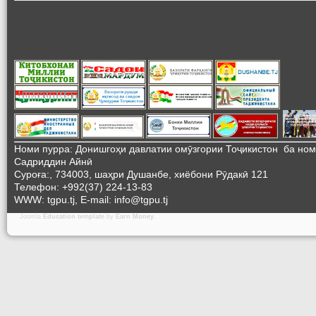
Номи пурра: Донишгоҳи давлатии омӯзгории Тоҷикистон ба но
Садриддин Айнӣ
Суроға:, 734003, шаҳри Душанбе, хиёбони Рӯдакӣ 121
Телефон: +992(37) 224-13-83
WWW: tgpu.tj, E-mail: info@tgpu.tj
Joomla
Education template
by
Earn Money
.