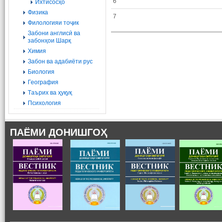
6
Ихтисосҳо
Физика
7
Филологияи тоҷик
Забони англисӣ ва
забонҳои Шарқ
Химия
Забон ва адабиёти рус
Биология
География
Tаърих ва ҳуқуқ
Психология
ПАЁМИ ДОНИШГОҲ