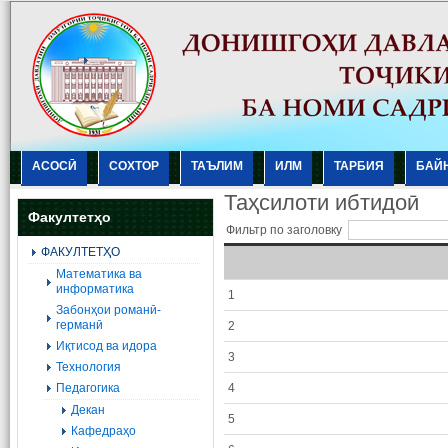
АСОСӢ
СОХТОР
ТАЪЛИМ
ИЛМ
ТАРБИЯ
БАЙ
Таҳсилоти ибтидоӣ
Факултетҳо
Фильтр по заголовку
ФАКУЛТЕТҲО
Mатематика ва
информатика
1
Забонҳои романӣ-
германӣ
2
Иқтисод ва идора
3
Технология
Педагогика
4
Декан
5
Кафедраҳо