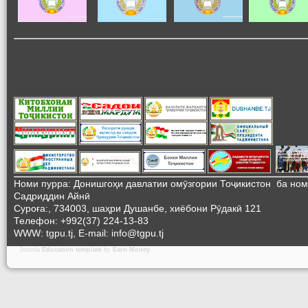
Номи пурра: Донишгоҳи давлатии омӯзгории Тоҷикистон ба но
Садриддин Айнӣ
Суроға:, 734003, шаҳри Душанбе, хиёбони Рӯдакӣ 121
Телефон: +992(37) 224-13-83
WWW: tgpu.tj, E-mail: info@tgpu.tj
Joomla
Education template
by
Earn Money
.