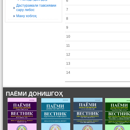
6
Дастурамали тавсиявии
7
сару либос
Ману хобгоҳ
8
9
10
11
12
13
14
ПАЁМИ ДОНИШГОҲ