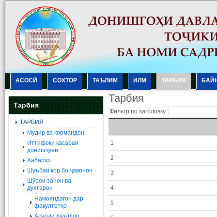
АСОСӢ
СОХТОР
ТАЪЛИМ
ИЛМ
ТАРБИЯ
БАЙ
Тарбия
Тарбия
Фильтр по заголовку
ТАРБИЯ
Мудир ва кормандон
Иттифоқи касабаи
1
донишҷӯён
2
Хабарҳо
Шуъбаи кор бо ҷавонон
3
Шӯрои занон ва
духтарон
4
Намояндагон дар
5
факултетҳо
Асноди дахлдор