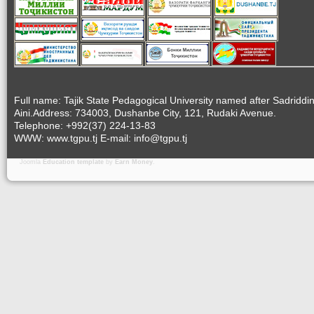
Full name: Tajik State Pedagogical University named after Sadriddi
Aini.Address: 734003, Dushanbe City, 121, Rudaki Avenue.
Telephone: +992(37) 224-13-83
WWW: www.tgpu.tj E-mail: info@tgpu.tj
Joomla
Education template
by
Earn Money
.