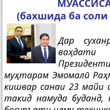
МУАССИС
(бахшида ба соли
Дар сухан
ваҳдати 
Президен
муҳтарам Эмомалӣ Раҳм
кишвар санаи 23 майи 
такид намуда буданд,
босуръати илму техник