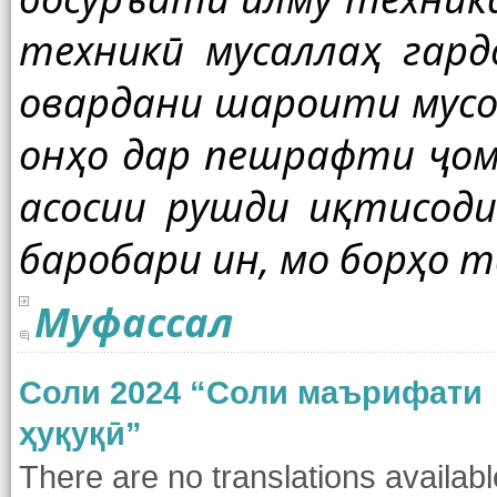
техникӣ мусаллаҳ гард
овардани
шароити мусо
онҳо дар пешрафти ҷом
асосии рушди иқтисоди
баробари ин, мо борҳо 
Муфассал
Cоли 2024 “Соли маърифати
ҳуқуқӣ”
There are no translations availabl