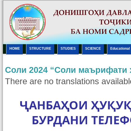
HOME
STRUCTURE
STUDIES
SCIENCE
Еducational
Cоли 2024 “Соли маърифати 
There are no translations availabl
ҶАНБАҲОИ ҲУҚУ
БУРДАНИ ТЕЛЕ