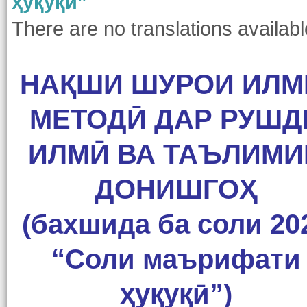
ҳуқуқӣ”
There are no translations availabl
НАҚШИ ШУРОИ ИЛМ
МЕТОДӢ ДАР РУШД
ИЛМӢ ВА ТАЪЛИМИ
ДОНИШГОҲ
(бахшида ба соли 20
“Соли маърифати
ҳуқуқӣ”)