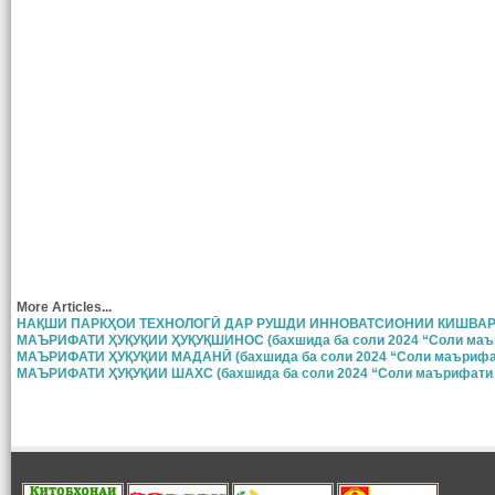
More Articles...
НАҚШИ ПАРКҲОИ ТЕХНОЛОГӢ ДАР РУШДИ ИННОВАТСИОНИИ КИШВА
МАЪРИФАТИ ҲУҚУҚИИ ҲУҚУҚШИНОС (бахшида ба соли 2024 “Соли маър
МАЪРИФАТИ ҲУҚУҚИИ МАДАНӢ (бахшида ба соли 2024 “Соли маърифат
МАЪРИФАТИ ҲУҚУҚИИ ШАХС (бахшида ба соли 2024 “Соли маърифати 