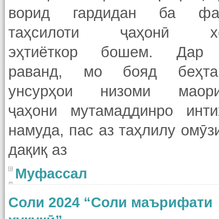
ворид гардидан ба фа
таҳсилоти ҷаҳонӣ х
эҳтиёткор бошем. Дар
раванд, мо бояд беҳта
унсурҳои низоми маор
ҷаҳони мутамаддинро инти
намуда, пас аз таҳлилу омӯ
дақиқ аз
Муфассал
Cоли 2024 “Соли маърифати