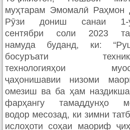
муҳтарам Эмомалӣ Раҳмон 
Рӯзи дониш санаи 1-
сентябри соли 2023 та
намуда буданд, ки: “Ру
босуръати техника
технологияҳои муос
ҷаҳонишавии низоми маор
омезиш ва ба ҳам наздикша
фарҳангу тамаддунҳо м
водор месозад, ки зимни тат
ислоҳоти соҳаи маориф ҷиҳ