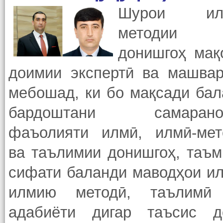
Шурои ил
методии
донишгоҳ мақ
доимии экспертӣ ва машвар
мебошад, ки бо мақсади бал
бардоштани самарано
фаъолияти илмӣ, илмӣ-мет
ва таълимии донишгоҳ, таъм
сифати баланди маводҳои ил
илмию методӣ, таълимӣ
адабиёти дигар таъсис д