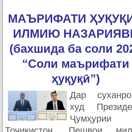
МАЪРИФАТИ ҲУҚУҚ
ИЛМИЮ НАЗАРИЯВ
(бахшида ба соли 20
“Соли маърифати
ҳуқуқӣ”)
Дар суханро
худ Президе
Ҷумҳурии
Тоҷикистон, Пешвои мил