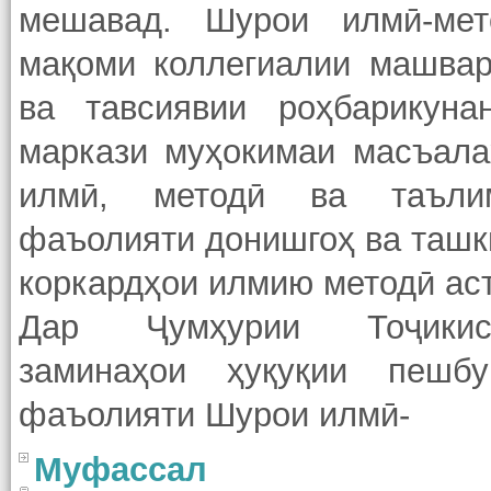
мешавад. Шурои илмӣ-мет
мақоми коллегиалии машвар
ва тавсиявии роҳбарикунан
маркази муҳокимаи масъала
илмӣ, методӣ ва таъли
фаъолияти донишгоҳ ва ташк
коркардҳои илмию методӣ аст
Дар Ҷумҳурии Тоҷикис
заминаҳои ҳуқуқии пешбу
фаъолияти Шурои илмӣ-
Муфассал