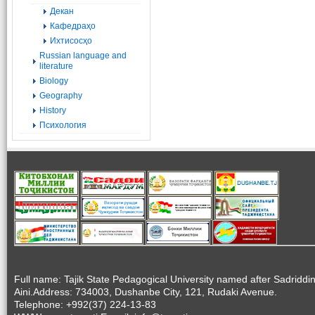
Декан
Кафедраҳо
Ихтисосҳо
Russian language and
literature
Biology
Geography
History
Психология
Full name: Tajik State Pedagogical University named after Sadriddi
Aini.Address: 734003, Dushanbe City, 121, Rudaki Avenue.
Telephone: +992(37) 224-13-83