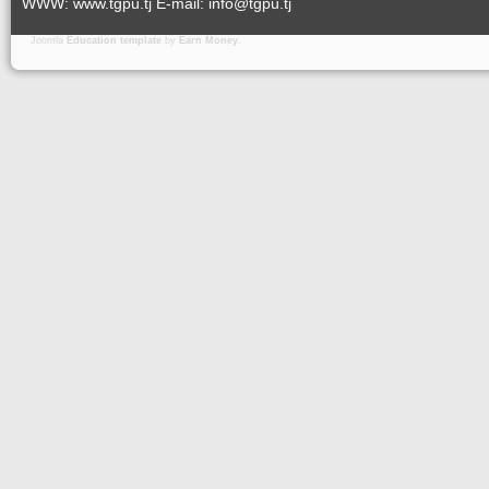
WWW: www.tgpu.tj E-mail: info@tgpu.tj
Joomla
Education template
by
Earn Money
.