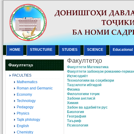
HOME
STRUCTURE
STUDIES
SCIENCE
Еducational
Факултетҳо
Факултетҳо
Факултети Математика
Факултети забонҳои романию-герма
FACULTIES
Иқтисодиёт
Технологияи ва соҳибкори
Mathematics
Таҳсилоти ибтидоӣ
Roman and Germanic
Физика
Филологияи тоҷик
Economy
Забони англисӣ
Technology
Химия
Pedagogy
Забон ва адабиёти рус
Биология
Physics
География
Tajik philology
Таъриф
Психология
English
Chemistry